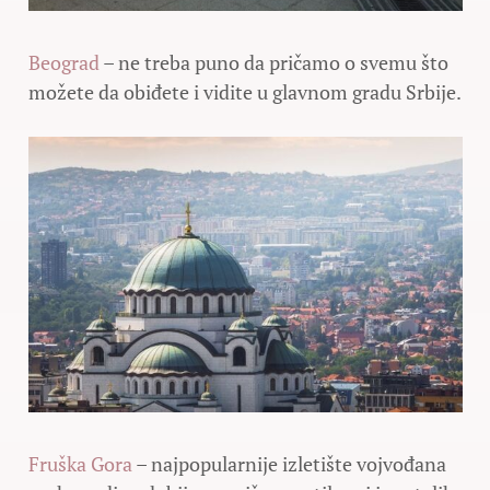
Beograd
– ne treba puno da pričamo o svemu što
možete da obiđete i vidite u glavnom gradu Srbije.
Fruška Gora
– najpopularnije izletište vojvođana