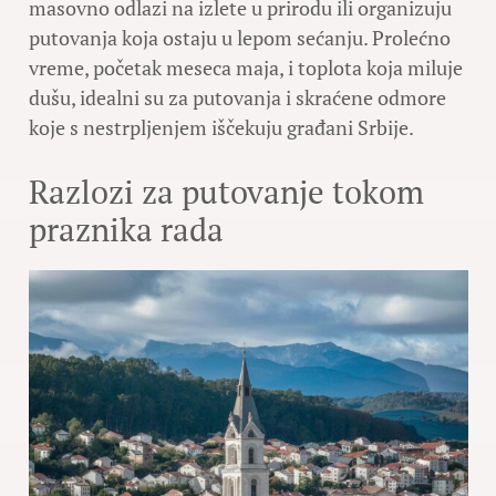
masovno odlazi na izlete u prirodu ili organizuju
putovanja koja ostaju u lepom sećanju. Prolećno
vreme, početak meseca maja, i toplota koja miluje
dušu, idealni su za putovanja i skraćene odmore
koje s nestrpljenjem iščekuju građani Srbije.
Razlozi za putovanje tokom
praznika rada