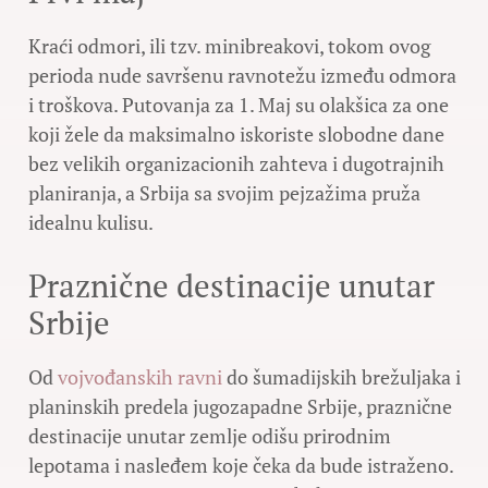
Kraći odmori, ili tzv. minibreakovi, tokom ovog
perioda nude savršenu ravnotežu između odmora
i troškova. Putovanja za 1. Maj su olakšica za one
koji žele da maksimalno iskoriste slobodne dane
bez velikih organizacionih zahteva i dugotrajnih
planiranja, a Srbija sa svojim pejzažima pruža
idealnu kulisu.
Praznične destinacije unutar
Srbije
Od
vojvođanskih ravni
do šumadijskih brežuljaka i
planinskih predela jugozapadne Srbije, praznične
destinacije unutar zemlje odišu prirodnim
lepotama i nasleđem koje čeka da bude istraženo.