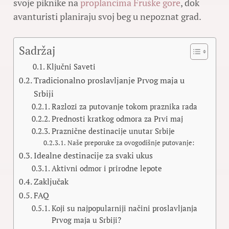
svoje piknike na
proplancima Fruške gore
, dok
avanturisti planiraju svoj beg u nepoznat grad.
Sadržaj
Ključni Saveti
Tradicionalno proslavljanje Prvog maja u
Srbiji
Razlozi za putovanje tokom praznika rada
Prednosti kratkog odmora za Prvi maj
Praznične destinacije unutar Srbije
Naše preporuke za ovogodišnje putovanje:
Idealne destinacije za svaki ukus
Aktivni odmor i prirodne lepote
Zaključak
FAQ
Koji su najpopularniji načini proslavljanja
Prvog maja u Srbiji?