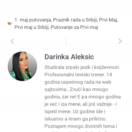
1. maj putovanja
,
Praznik rada u Srbiji
,
Prvi Maj
,
Prvi maj u Srbiji
,
Putovanje za Prvi maj
Darinka Aleksic
Studirala srpski jezik i književnost.
Profesionalni teniski trener. 14
godina uspešnog rada na web
sajtovima...Zvuči kao mnogo
godina, zar ne! E pa mnogo godina
je već i iza mene, ali još važnije - i
isped mene. Uz godine ide i
iskustvo a imam ga prilično.
Poznajem mnogo životnih tema i