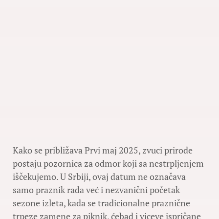
Kako se približava Prvi maj 2025, zvuci prirode
postaju pozornica za odmor koji sa nestrpljenjem
iščekujemo. U Srbiji, ovaj datum ne označava
samo praznik rada već i nezvanični početak
sezone izleta, kada se tradicionalne praznične
trpeze zamene za piknik, ćebad i viceve ispričane