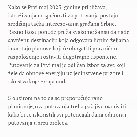
Kako se Prvi maj 2025. godine približava,
istraživanja mogućnosti za putovanja postaju
središnja tačka interesovanja građana Srbije.
Raznolikost ponude pruža svakome šansu da nađe
savršenu destinaciju koja odgovara ličnim željama
i nacrtaju planove koji će obogatiti praznično
raspoloženje i ostaviti dugotrajne uspomene.
Putovanje za Prvi maj je odličan izbor za sve koji
žele da obnove energiju uz jedinstvene prizore i
iskustva koje Srbija nudi.
S obzirom na to da se preporučuje rano
planiranje, ova putovanja treba pažljivo osmisliti
kako bi se iskoristili svi potencijali dana odmora i
putovanja u srcu proleća.