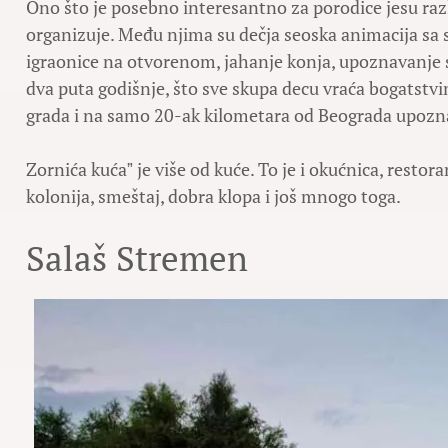
Ono što je posebno interesantno za porodice jesu razl
organizuje. Među njima su dečja seoska animacija sa
igraonice na otvorenom, jahanje konja, upoznavanje s
dva puta godišnje, što sve skupa decu vraća bogatstvi
grada i na samo 20-ak kilometara od Beograda upozna
Zornića kućaˮ je više od kuće. To je i okućnica, restora
kolonija, smeštaj, dobra klopa i još mnogo toga.
Salaš Stremen