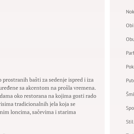
Nok
Obi
Ob
Par
Pok
 prostranih bašti za sedenje ispred i iza
Put
su uređene sa akcentom na prošla vremena.
Šmi
ivadama oko restorana na kojima gosti rado
risima tradicionalnih jela koja se
Spo
anim loncima, sačevima i starima
Stil