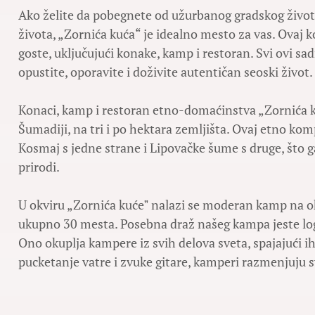
Ako želite da pobegnete od užurbanog gradskog života
života, „Zornića kuća“ je idealno mesto za vas. Ovaj
goste, uključujući konake, kamp i restoran. Svi ovi sad
opustite, oporavite i doživite autentičan seoski život.
Konaci, kamp i restoran etno-domaćinstva „Zornića k
Šumadiji, na tri i po hektara zemljišta. Ovaj etno k
Kosmaj s jedne strane i Lipovačke šume s druge, što g
prirodi.
U okviru „Zornića kućeˮ nalazi se moderan kamp na ok
ukupno 30 mesta. Posebna draž našeg kampa jeste logo
Ono okuplja kampere iz svih delova sveta, spajajući ih 
pucketanje vatre i zvuke gitare, kamperi razmenjuju sv