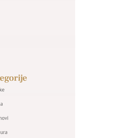
egorije
jke
a
movi
zura