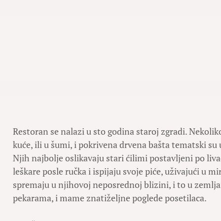
Restoran se nalazi u sto godina staroj zgradi. Nekoliko
kuće, ili u šumi, i pokrivena drvena bašta tematski 
Njih najbolje oslikavaju stari ćilimi postavljeni po l
leškare posle ručka i ispijaju svoje piće, uživajući u mi
spremaju u njihovoj neposrednoj blizini, i to u zemlj
pekarama, i mame znatiželjne poglede posetilaca.