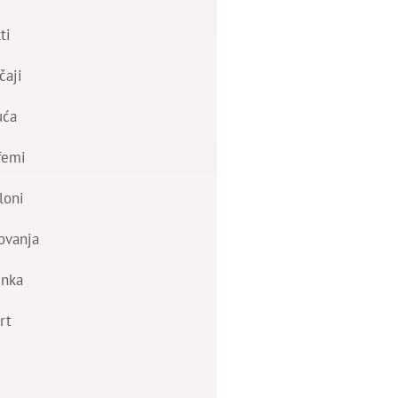
ti
čaji
uća
femi
loni
ovanja
nka
rt