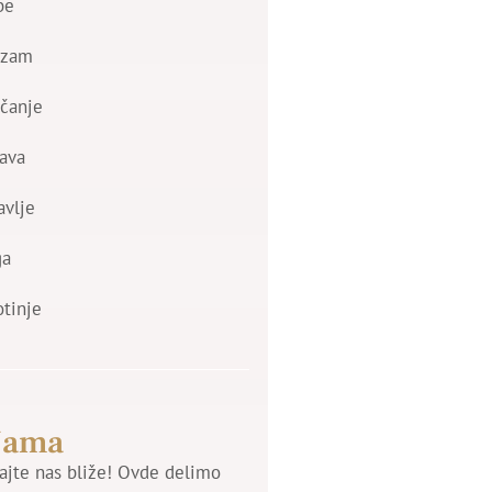
be
izam
čanje
ava
avlje
ga
otinje
Nama
jte nas bliže! Ovde delimo