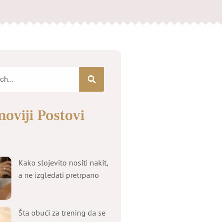
noviji Postovi
Kako slojevito nositi nakit,
a ne izgledati pretrpano
Šta obući za trening da se