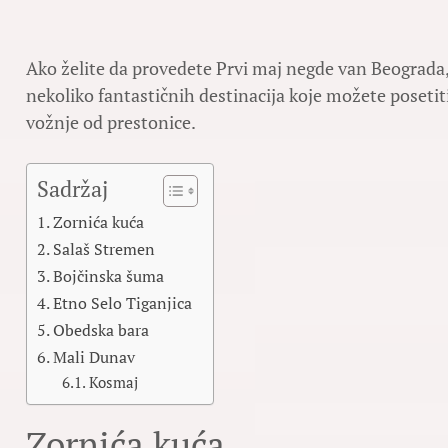
Ako želite da provedete Prvi maj negde van Beograda, a
nekoliko fantastičnih destinacija koje možete posetit
vožnje od prestonice.
Sadržaj
Zornića kuća
Salaš Stremen
Bojčinska šuma
Etno Selo Tiganjica
Obedska bara
Mali Dunav
Kosmaj
Zornića kuća