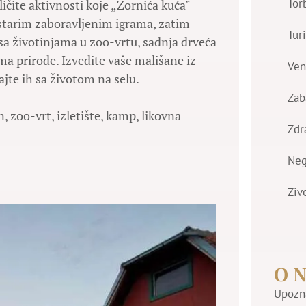
Tor
ičite aktivnosti koje „Zornića kućaˮ
 starim zaboravljenim igrama, zatim
Tur
a životinjama u zoo-vrtu, sadnja drveća
ma prirode. Izvedite vaše mališane iz
Ven
jte ih sa životom na selu.
Zab
n, zoo-vrt, izletište, kamp, likovna
Zdr
Ne
Ziv
O 
Upozna