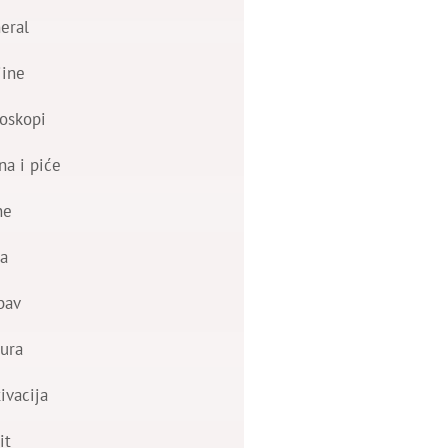
eral
jine
oskopi
na i piće
ne
a
bav
ura
ivacija
it