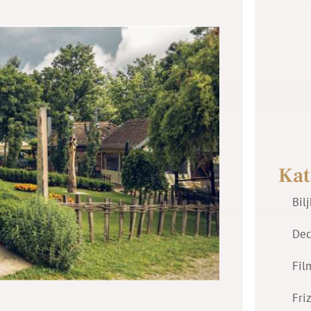
Kat
Bil
Dec
Fil
Fri