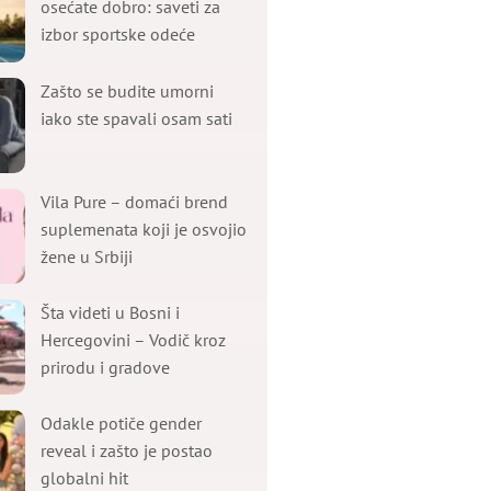
osećate dobro: saveti za
izbor sportske odeće
Zašto se budite umorni
iako ste spavali osam sati
Vila Pure – domaći brend
suplemenata koji je osvojio
žene u Srbiji
Šta videti u Bosni i
Hercegovini – Vodič kroz
prirodu i gradove
Odakle potiče gender
reveal i zašto je postao
globalni hit