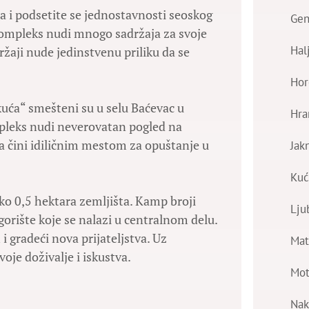
 i podsetite se jednostavnosti seoskog
Gen
 kompleks nudi mnogo sadržaja za svoje
Hal
ržaji nude jedinstvenu priliku da se
Hor
uća“ smešteni su u selu Baćevac u
Hra
ompleks nudi neverovatan pogled na
a čini idiličnim mestom za opuštanje u
Jak
Kuć
o 0,5 hektara zemljišta. Kamp broji
Lju
rište koje se nalazi u centralnom delu.
i gradeći nova prijateljstva. Uz
Mat
oje doživalje i iskustva.
Mot
Nak