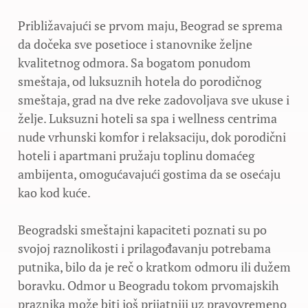
Približavajući se prvom maju, Beograd se sprema
da dočeka sve posetioce i stanovnike željne
kvalitetnog odmora. Sa bogatom ponudom
smeštaja, od luksuznih hotela do porodičnog
smeštaja, grad na dve reke zadovoljava sve ukuse i
želje. Luksuzni hoteli sa spa i wellness centrima
nude vrhunski komfor i relaksaciju, dok porodični
hoteli i apartmani pružaju toplinu domaćeg
ambijenta, omogućavajući gostima da se osećaju
kao kod kuće.
Beogradski smeštajni kapaciteti poznati su po
svojoj raznolikosti i prilagođavanju potrebama
putnika, bilo da je reč o kratkom odmoru ili dužem
boravku. Odmor u Beogradu tokom prvomajskih
praznika može biti još prijatniji uz pravovremeno