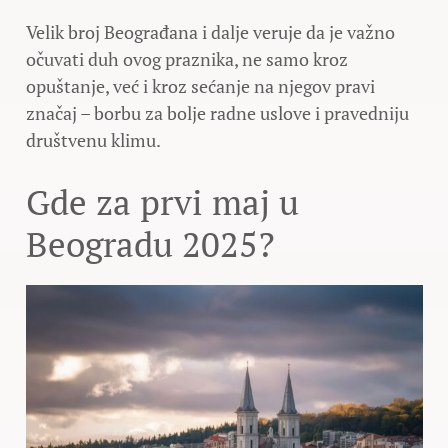
Velik broj Beograđana i dalje veruje da je važno
očuvati duh ovog praznika, ne samo kroz
opuštanje, već i kroz sećanje na njegov pravi
značaj – borbu za bolje radne uslove i pravedniju
društvenu klimu.
Gde za prvi maj u
Beogradu 2025?