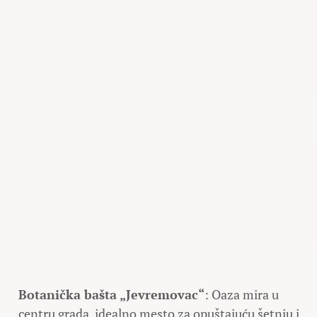
Botanička bašta „Jevremovac“
: Oaza mira u
centru grada, idealno mesto za opuštajuću šetnju i