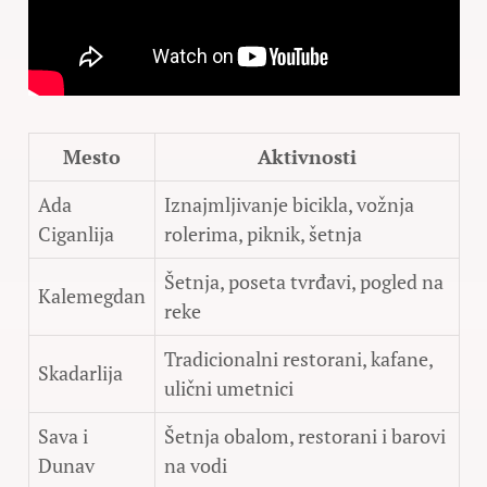
Mesto
Aktivnosti
Ada
Iznajmljivanje bicikla, vožnja
Ciganlija
rolerima, piknik, šetnja
Šetnja, poseta tvrđavi, pogled na
Kalemegdan
reke
Tradicionalni restorani, kafane,
Skadarlija
ulični umetnici
Sava i
Šetnja obalom, restorani i barovi
Dunav
na vodi