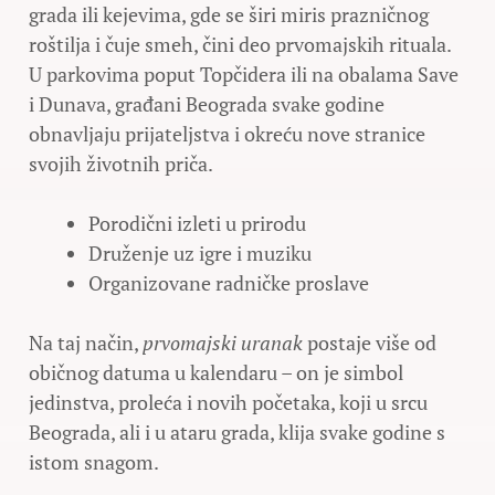
grada ili kejevima, gde se širi miris prazničnog
roštilja i čuje smeh, čini deo prvomajskih rituala.
U parkovima poput Topčidera ili na obalama Save
i Dunava, građani Beograda svake godine
obnavljaju prijateljstva i okreću nove stranice
svojih životnih priča.
Porodični izleti u prirodu
Druženje uz igre i muziku
Organizovane radničke proslave
Na taj način,
prvomajski uranak
postaje više od
običnog datuma u kalendaru – on je simbol
jedinstva, proleća i novih početaka, koji u srcu
Beograda, ali i u ataru grada, klija svake godine s
istom snagom.