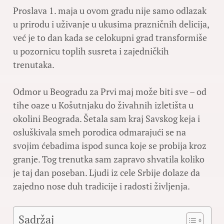
Proslava 1. maja u ovom gradu nije samo odlazak
u prirodu i uživanje u ukusima prazničnih delicija,
već je to dan kada se celokupni grad transformiše
u pozornicu toplih susreta i zajedničkih
trenutaka.
Odmor u Beogradu za Prvi maj može biti sve – od
tihe oaze u Košutnjaku do živahnih izletišta u
okolini Beograda. Šetala sam kraj Savskog keja i
osluškivala smeh porodica odmarajući se na
svojim ćebadima ispod sunca koje se probija kroz
granje. Tog trenutka sam zapravo shvatila koliko
je taj dan poseban. Ljudi iz cele Srbije dolaze da
zajedno nose duh tradicije i radosti življenja.
Sadržaj