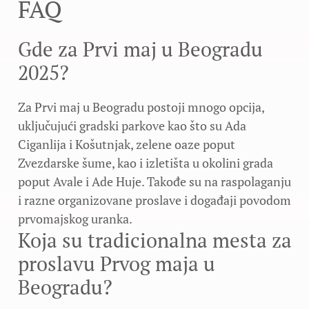
FAQ
Gde za Prvi maj u Beogradu
2025?
Za Prvi maj u Beogradu postoji mnogo opcija,
uključujući gradski parkove kao što su Ada
Ciganlija i Košutnjak, zelene oaze poput
Zvezdarske šume, kao i izletišta u okolini grada
poput Avale i Ade Huje. Takođe su na raspolaganju
i razne organizovane proslave i događaji povodom
prvomajskog uranka.
Koja su tradicionalna mesta za
proslavu Prvog maja u
Beogradu?