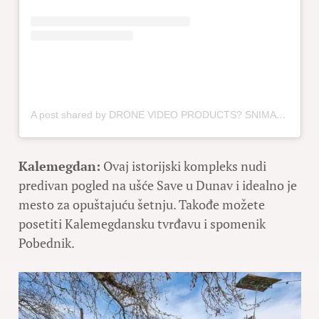
A post shared by DRONE VIDEO PRODUCTS? SNIMANJE SA FPV/MAVIC/360° (@bubnovfpv)
Kalemegdan:
Ovaj istorijski kompleks nudi
predivan pogled na ušće Save u Dunav i idealno je
mesto za opuštajuću šetnju. Takođe možete
posetiti Kalemegdansku tvrđavu i spomenik
Pobednik.