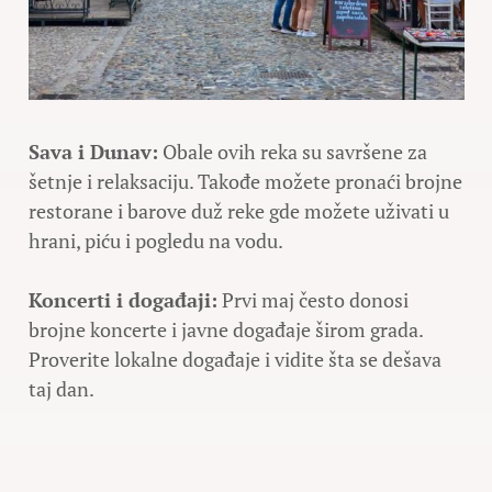
Sava i Dunav:
Obale ovih reka su savršene za
šetnje i relaksaciju. Takođe možete pronaći brojne
restorane i barove duž reke gde možete uživati u
hrani, piću i pogledu na vodu.
Koncerti i događaji:
Prvi maj često donosi
brojne koncerte i javne događaje širom grada.
Proverite lokalne događaje i vidite šta se dešava
taj dan.