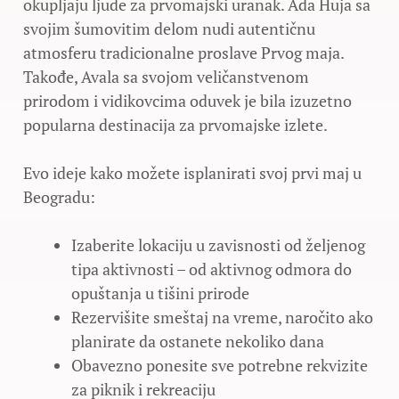
okupljaju ljude za prvomajski uranak. Ada Huja sa
svojim šumovitim delom nudi autentičnu
atmosferu tradicionalne proslave Prvog maja.
Takođe, Avаla sa svojom veličanstvenom
prirodom i vidikovcima oduvek je bila izuzetno
popularna destinacija za prvomajske izlete.
Evo ideje kako možete isplanirati svoj prvi maj u
Beogradu:
Izaberite lokaciju u zavisnosti od željenog
tipa aktivnosti – od aktivnog odmora do
opuštanja u tišini prirode
Rezervišite smeštaj na vreme, naročito ako
planirate da ostanete nekoliko dana
Obavezno ponesite sve potrebne rekvizite
za piknik i rekreaciju