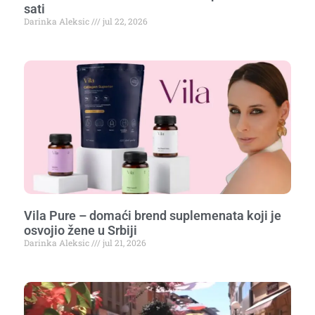
sati
Darinka Aleksic
jul 22, 2026
Vila Pure – domaći brend suplemenata koji je
osvojio žene u Srbiji
Darinka Aleksic
jul 21, 2026