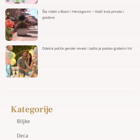
Šta videti u Bosni i Hercegovini – Vodič kroz prirodu i
gradove
Odakle potiče gender reveal i zašto je postao globalni hit
Kategorije
Biljke
Deca