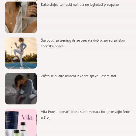
Kako slojevito nositi nakit, a ne izgledati pretrpano
Šta obući za trening da se osećate dobro: saveti za izbor
sportske odeće
Zašto se budite umorni iako ste spavali osam sati
Vila Pure – domaći brend suplemenata koji je osvojio žene
u Srbiji