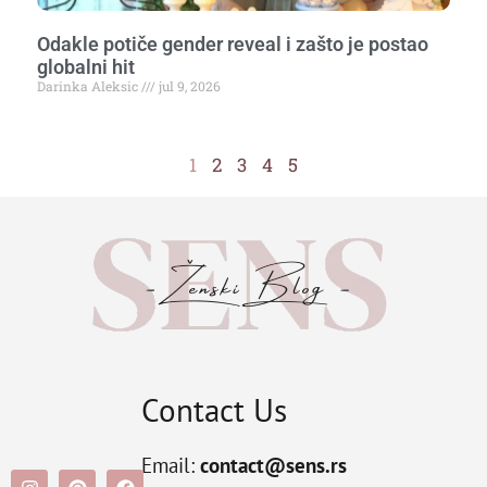
Odakle potiče gender reveal i zašto je postao
globalni hit
Darinka Aleksic
jul 9, 2026
1
2
3
4
5
Contact Us
Email:
contact@sens.rs