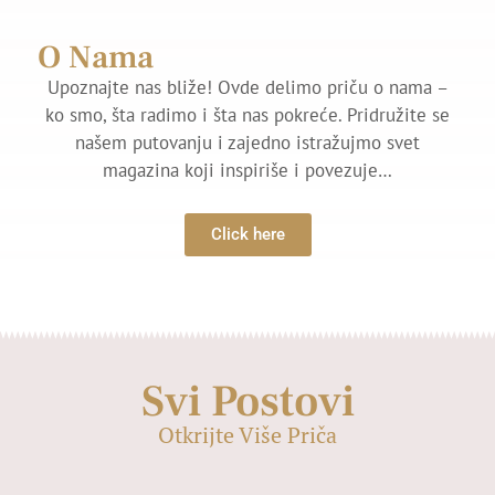
O Nama
Upoznajte nas bliže! Ovde delimo priču o nama –
ko smo, šta radimo i šta nas pokreće. Pridružite se
našem putovanju i zajedno istražujmo svet
magazina koji inspiriše i povezuje…
Click here
Svi Postovi
Otkrijte Više Priča