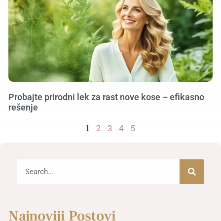
Probajte prirodni lek za rast nove kose – efikasno
rešenje
1
2
3
4
5
Najnoviji Postovi