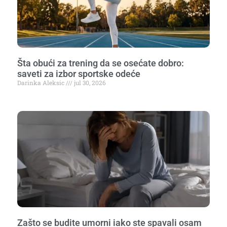
Šta obući za trening da se osećate dobro:
saveti za izbor sportske odeće
Darinka Aleksic
jul 30, 2026
Zašto se budite umorni iako ste spavali osam