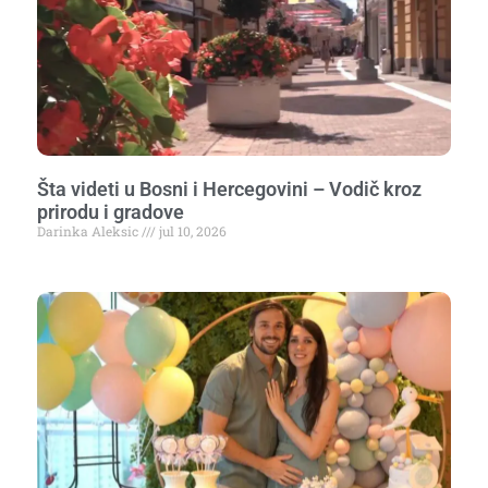
Šta videti u Bosni i Hercegovini – Vodič kroz
prirodu i gradove
Darinka Aleksic
jul 10, 2026