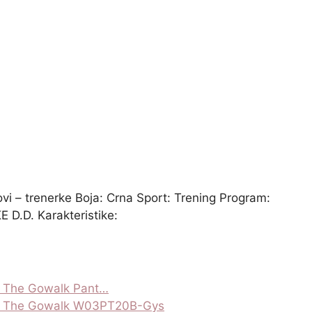
i – trenerke Boja: Crna Sport: Trening Program:
D.D. Karakteristike:
ke The Gowalk Pant…
rke The Gowalk W03PT20B-Gys