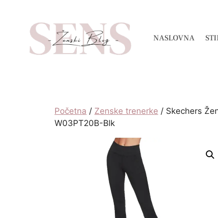
NASLOVNA
STI
Početna
/
Zenske trenerke
/ Skechers Žen
W03PT20B-Blk