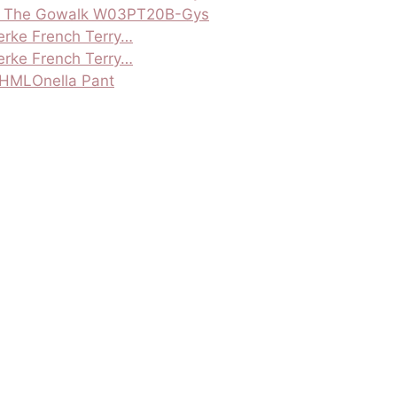
rke The Gowalk W03PT20B-Gys
erke French Terry…
erke French Terry…
 HMLOnella Pant