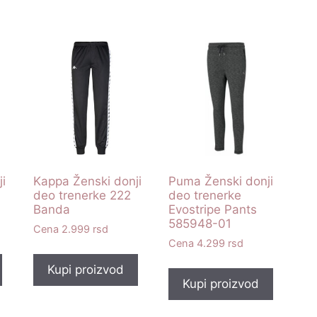
i
Kappa Ženski donji
Puma Ženski donji
deo trenerke 222
deo trenerke
Banda
Evostripe Pants
585948-01
2.999
rsd
4.299
rsd
Kupi proizvod
Kupi proizvod