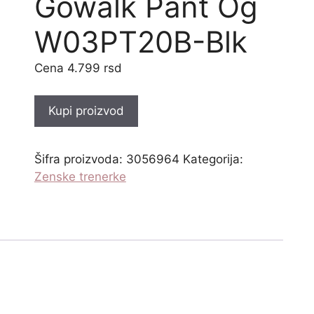
Gowalk Pant Og
W03PT20B-Blk
4.799
rsd
Kupi proizvod
Šifra proizvoda:
3056964
Kategorija:
Zenske trenerke