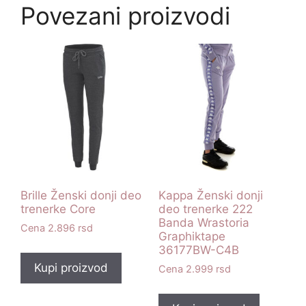
Povezani proizvodi
Brille Ženski donji deo
Kappa Ženski donji
trenerke Core
deo trenerke 222
Banda Wrastoria
2.896
rsd
Graphiktape
36177BW-C4B
Kupi proizvod
2.999
rsd