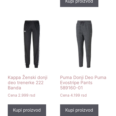
Kupi proizvod
Kappa Ženski donji
Puma Donji Deo Puma
deo trenerke 222
Evostripe Pants
Banda
589160-01
2.999
rsd
4.199
rsd
Kupi proizvod
Kupi proizvod