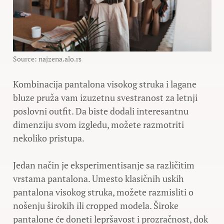
Source: najzena.alo.rs
Kombinacija pantalona visokog struka i lagane
bluze pruža vam izuzetnu svestranost za letnji
poslovni outfit. Da biste dodali interesantnu
dimenziju svom izgledu, možete razmotriti
nekoliko pristupa.
Jedan način je eksperimentisanje sa različitim
vrstama pantalona. Umesto klasičnih uskih
pantalona visokog struka, možete razmisliti o
nošenju širokih ili cropped modela. Široke
pantalone će doneti lepršavost i prozračnost, dok