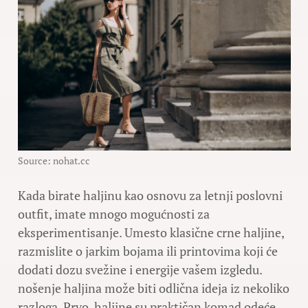
Source: nohat.cc
Kada birate haljinu kao osnovu za letnji poslovni
outfit, imate mnogo mogućnosti za
eksperimentisanje. Umesto klasične crne haljine,
razmislite o jarkim bojama ili printovima koji će
dodati dozu svežine i energije vašem izgledu.
nošenje haljina može biti odlična ideja iz nekoliko
razloga. Prvo, haljine su praktičan komad odeće