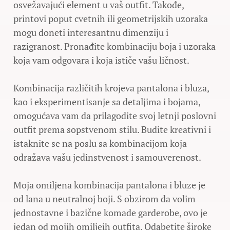
osvežavajući element u vaš outfit. Takođe,
printovi poput cvetnih ili geometrijskih uzoraka
mogu doneti interesantnu dimenziju i
razigranost. Pronađite kombinaciju boja i uzoraka
koja vam odgovara i koja ističe vašu ličnost.
Kombinacija različitih krojeva pantalona i bluza,
kao i eksperimentisanje sa detaljima i bojama,
omogućava vam da prilagodite svoj letnji poslovni
outfit prema sopstvenom stilu. Budite kreativni i
istaknite se na poslu sa kombinacijom koja
odražava vašu jedinstvenost i samouverenost.
Moja omiljena kombinacija pantalona i bluze je
od lana u neutralnoj boji. S obzirom da volim
jednostavne i bazične komade garderobe, ovo je
jedan od mojih omiljeih outfita. Odabetite široke