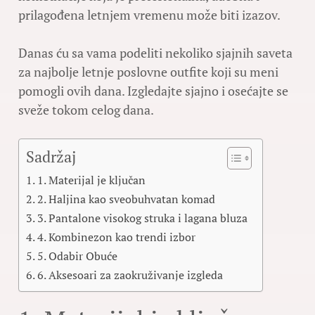
prilagođena letnjem vremenu može biti izazov.
Danas ću sa vama podeliti nekoliko sjajnih saveta
za najbolje letnje poslovne outfite koji su meni
pomogli ovih dana. Izgledajte sjajno i osećajte se
sveže tokom celog dana.
Sadržaj
1. Materijal je ključan
2. Haljina kao sveobuhvatan komad
3. Pantalone visokog struka i lagana bluza
4. Kombinezon kao trendi izbor
5. Odabir Obuće
6. Aksesoari za zaokruživanje izgleda