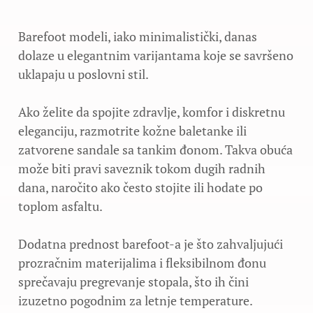
Barefoot modeli, iako minimalistički, danas
dolaze u elegantnim varijantama koje se savršeno
uklapaju u poslovni stil.
Ako želite da spojite zdravlje, komfor i diskretnu
eleganciju, razmotrite kožne baletanke ili
zatvorene sandale sa tankim đonom. Takva obuća
može biti pravi saveznik tokom dugih radnih
dana, naročito ako često stojite ili hodate po
toplom asfaltu.
Dodatna prednost barefoot-a je što zahvaljujući
prozračnim materijalima i fleksibilnom đonu
sprečavaju pregrevanje stopala, što ih čini
izuzetno pogodnim za letnje temperature.