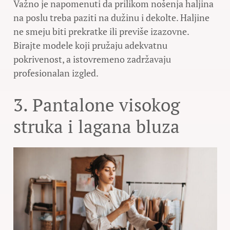
Važno je napomenuti da prilikom nošenja haljina
na poslu treba paziti na dužinu i dekolte. Haljine
ne smeju biti prekratke ili previše izazovne.
Birajte modele koji pružaju adekvatnu
pokrivenost, a istovremeno zadržavaju
profesionalan izgled.
3. Pantalone visokog
struka i lagana bluza