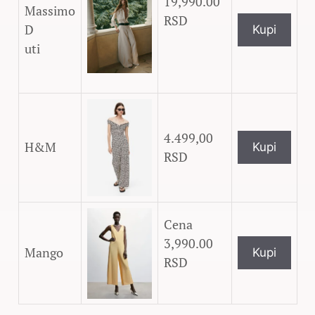
19,990.00
Massimo
RSD
D
Kupi
uti
4.499,00
H&M
Kupi
RSD
3,990.00
Mango
Kupi
RSD