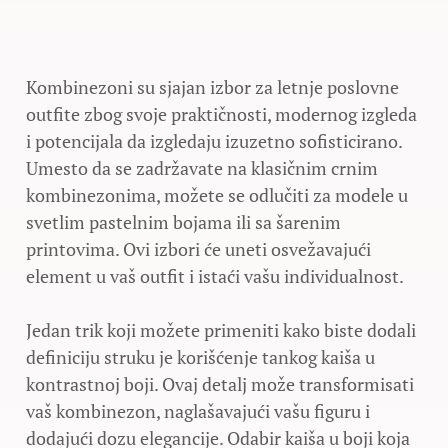
Kombinezoni su sjajan izbor za letnje poslovne
outfite zbog svoje praktičnosti, modernog izgleda
i potencijala da izgledaju izuzetno sofisticirano.
Umesto da se zadržavate na klasičnim crnim
kombinezonima, možete se odlučiti za modele u
svetlim pastelnim bojama ili sa šarenim
printovima. Ovi izbori će uneti osvežavajući
element u vaš outfit i istaći vašu individualnost.
Jedan trik koji možete primeniti kako biste dodali
definiciju struku je korišćenje tankog kaiša u
kontrastnoj boji. Ovaj detalj može transformisati
vaš kombinezon, naglašavajući vašu figuru i
dodajući dozu elegancije. Odabir kaiša u boji koja