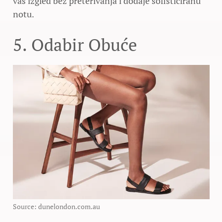
vaš izgled bez preterivanja i dodaje sofisticiranu
notu.
5. Odabir Obuće
Source: dunelondon.com.au