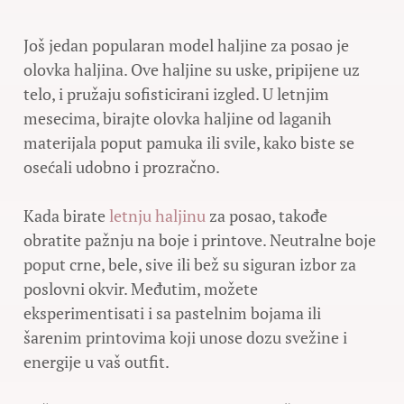
Još jedan popularan model haljine za posao je
olovka haljina. Ove haljine su uske, pripijene uz
telo, i pružaju sofisticirani izgled. U letnjim
mesecima, birajte olovka haljine od laganih
materijala poput pamuka ili svile, kako biste se
osećali udobno i prozračno.
Kada birate
letnju haljinu
za posao, takođe
obratite pažnju na boje i printove. Neutralne boje
poput crne, bele, sive ili bež su siguran izbor za
poslovni okvir. Međutim, možete
eksperimentisati i sa pastelnim bojama ili
šarenim printovima koji unose dozu svežine i
energije u vaš outfit.