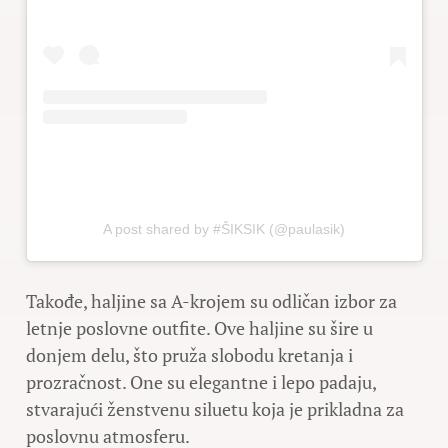
A post shared by #ŠIKSIK (@paulasik)
Takođe, haljine sa A-krojem su odličan izbor za
letnje poslovne outfite. Ove haljine su šire u
donjem delu, što pruža slobodu kretanja i
prozračnost. One su elegantne i lepo padaju,
stvarajući ženstvenu siluetu koja je prikladna za
poslovnu atmosferu.