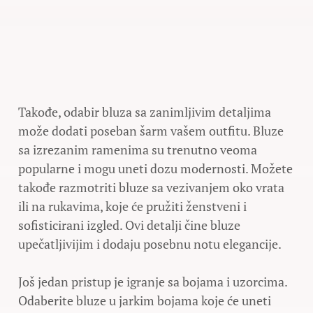
Takođe, odabir bluza sa zanimljivim detaljima
može dodati poseban šarm vašem outfitu. Bluze
sa izrezanim ramenima su trenutno veoma
popularne i mogu uneti dozu modernosti. Možete
takođe razmotriti bluze sa vezivanjem oko vrata
ili na rukavima, koje će pružiti ženstveni i
sofisticirani izgled. Ovi detalji čine bluze
upečatljivijim i dodaju posebnu notu elegancije.
Još jedan pristup je igranje sa bojama i uzorcima.
Odaberite bluze u jarkim bojama koje će uneti