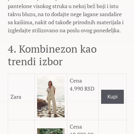
pantelone visokog struka u nekoj bež boji i istu
takvu bluzu, na to dodajte nege lagane sandalice
sa kaišima, nakit od takođe prirodnih materijala i
izgledajte stilizovano na poslu ovog ponedeljka.
4. Kombinezon kao
trendi izbor
4.990 RSD
Zara
Kupi