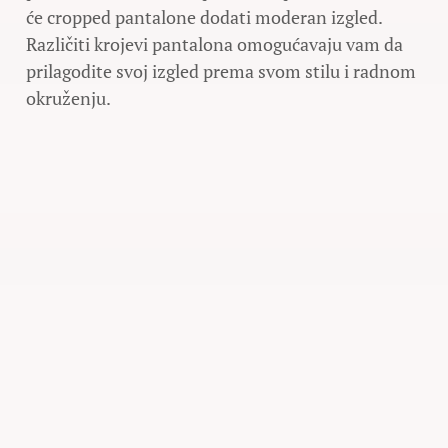
će cropped pantalone dodati moderan izgled.
Različiti krojevi pantalona omogućavaju vam da
prilagodite svoj izgled prema svom stilu i radnom
okruženju.