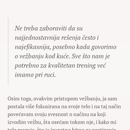
Ne treba zaboraviti da su
najjednostavnija rešenja često i
najefikasnija, posebno kada govorimo
o vežbanju kod kuće. Sve što nam je
potrebno za kvalitetan trening već
imamo pri ruci.
Osim toga, ovakvim pristupom vežbanju, ja sam
postala više fokusirana na svoje telo i na taj način
povećavam svoju svesnost o načinu na koji
izvodim vežbu, šta osećam tokom nje, i kako mi
telo reaguje, što je izuzetno bitno za postizanje