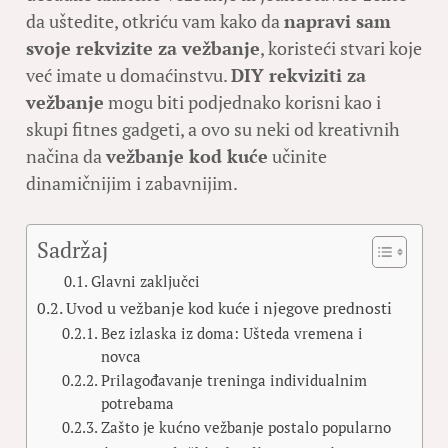
da uštedite, otkriću vam kako da
napravi sam
svoje rekvizite za vežbanje
, koristeći stvari koje
već imate u domaćinstvu.
DIY rekviziti za
vežbanje
mogu biti podjednako korisni kao i
skupi fitnes gadgeti, a ovo su neki od kreativnih
načina da
vežbanje kod kuće
učinite
dinamičnijim i zabavnijim.
Sadržaj
Glavni zaključci
Uvod u vežbanje kod kuće i njegove prednosti
Bez izlaska iz doma: Ušteda vremena i
novca
Prilagođavanje treninga individualnim
potrebama
Zašto je kućno vežbanje postalo popularno