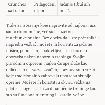
Crunches
Prilagođeni
Jačanje trbušnih
sa trakom
otpor
mišića
Trake za istezanje koje napravite od najlona nisu
samo ekonomične, već su i izuzetno
multifunkcionalne. Bez obzira da li ste početnik ili
napredni vežbač, možete ih koristiti za jačanje
mišića, poboljšanje pokretljivosti ili kao deo
oporavka nakon napornih treninga. Svojim
prirodnim otporom, najlon čarape služe kao
odlična sredstva za izvođenje raznovrsnih vežbi
koje tradicionalno zahtevaju upotrebu skuplje
opreme. Možete ih koristiti u okviru vežbanja
pilatesa, joge ili čak i za dinamičnije treninge kao
što su funcionalni trening ili kardio-vežbe.