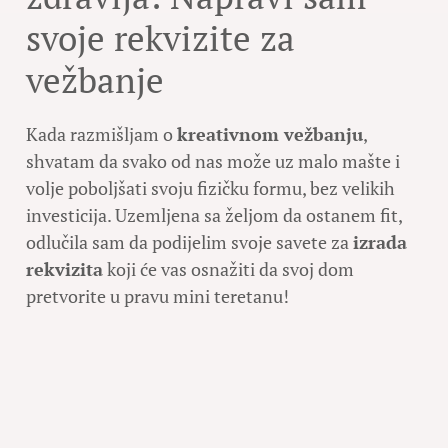
svoje rekvizite za
vežbanje
Kada razmišljam o
kreativnom vežbanju
,
shvatam da svako od nas može uz malo mašte i
volje poboljšati svoju fizičku formu, bez velikih
investicija. Uzemljena sa željom da ostanem fit,
odlučila sam da podijelim svoje savete za
izrada
rekvizita
koji će vas osnažiti da svoj dom
pretvorite u pravu mini teretanu!