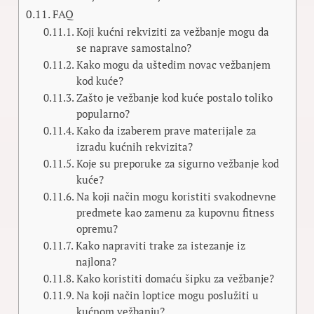
FAQ
Koji kućni rekviziti za vežbanje mogu da
se naprave samostalno?
Kako mogu da uštedim novac vežbanjem
kod kuće?
Zašto je vežbanje kod kuće postalo toliko
popularno?
Kako da izaberem prave materijale za
izradu kućnih rekvizita?
Koje su preporuke za sigurno vežbanje kod
kuće?
Na koji način mogu koristiti svakodnevne
predmete kao zamenu za kupovnu fitness
opremu?
Kako napraviti trake za istezanje iz
najlona?
Kako koristiti domaću šipku za vežbanje?
Na koji način loptice mogu poslužiti u
kućnom vežbanju?