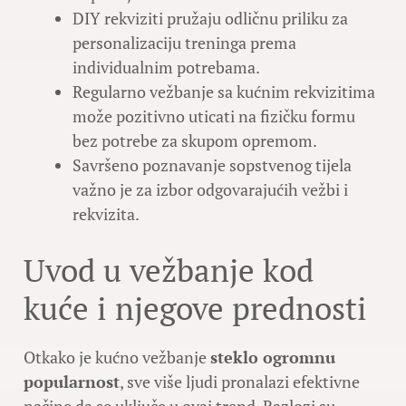
DIY rekviziti pružaju odličnu priliku za
personalizaciju treninga prema
individualnim potrebama.
Regularno vežbanje sa kućnim rekvizitima
može pozitivno uticati na fizičku formu
bez potrebe za skupom opremom.
Savršeno poznavanje sopstvenog tijela
važno je za izbor odgovarajućih vežbi i
rekvizita.
Uvod u vežbanje kod
kuće i njegove prednosti
Otkako je kućno vežbanje
steklo ogromnu
popularnost
, sve više ljudi pronalazi efektivne