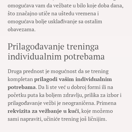
omogućava vam da vežbate u bilo koje doba dana,
što značajno utiče na uštedu vremena i
omogućava bolje usklađivanje sa ostalim
obavezama.
Prilagođavanje treninga
individualnim potrebama
Druga prednost je mogućnost da se trening
kompletan
prilagodi vašim individualnim
potrebama
. Da li ste već u dobroj formi ili na
početku puta ka boljem zdravlju, prilika za izbor i
prilagođavanje vežbi je neograničena. Primena
rekvizita za vežbanje u kući
, koje možemo
sami napraviti, učiniće trening još ličnijim.