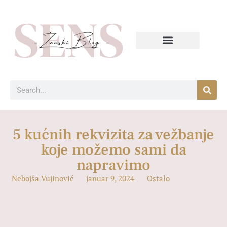
5 kućnih rekvizita za vežbanje
koje možemo sami da
napravimo
Nebojša Vujinović
januar 9, 2024
Ostalo