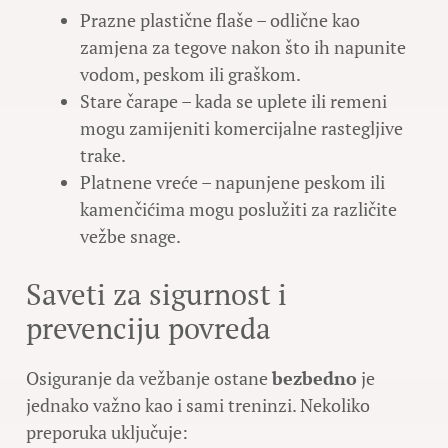
Prazne plastične flaše – odlične kao
zamjena za tegove nakon što ih napunite
vodom, peskom ili graškom.
Stare čarape – kada se uplete ili remeni
mogu zamijeniti komercijalne rastegljive
trake.
Platnene vreće – napunjene peskom ili
kamenčićima mogu poslužiti za različite
vežbe snage.
Saveti za sigurnost i
prevenciju povreda
Osiguranje da vežbanje ostane
bezbedno
je
jednako važno kao i sami treninzi. Nekoliko
preporuka uključuje: