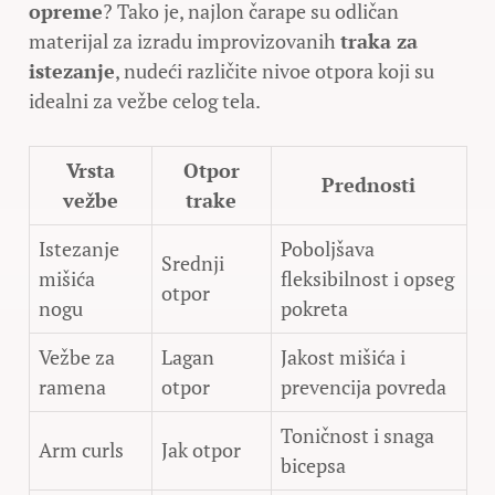
opreme
? Tako je, najlon čarape su odličan
materijal za izradu improvizovanih
traka za
istezanje
, nudeći različite nivoe otpora koji su
idealni za vežbe celog tela.
Vrsta
Otpor
Prednosti
vežbe
trake
Istezanje
Poboljšava
Srednji
mišića
fleksibilnost i opseg
otpor
nogu
pokreta
Vežbe za
Lagan
Jakost mišića i
ramena
otpor
prevencija povreda
Toničnost i snaga
Arm curls
Jak otpor
bicepsa