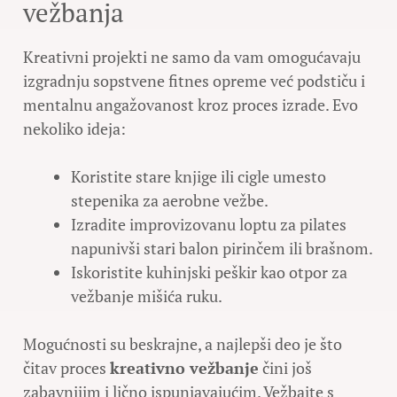
vežbanja
Kreativni projekti ne samo da vam omogućavaju
izgradnju sopstvene fitnes opreme već podstiču i
mentalnu angažovanost kroz proces izrade. Evo
nekoliko ideja:
Koristite stare knjige ili cigle umesto
stepenika za aerobne vežbe.
Izradite improvizovanu loptu za pilates
napunivši stari balon pirinčem ili brašnom.
Iskoristite kuhinjski peškir kao otpor za
vežbanje mišića ruku.
Mogućnosti su beskrajne, a najlepši deo je što
čitav proces
kreativno vežbanje
čini još
zabavnijim i lično ispunjavajućim. Vežbajte s