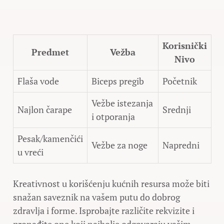
Korisnički
Predmet
Vežba
Nivo
Flaša vode
Biceps pregib
Početnik
Vežbe istezanja
Najlon čarape
Srednji
i otporanja
Pesak/kamenčići
Vežbe za noge
Napredni
u vreći
Kreativnost u korišćenju kućnih resursa može biti
snažan saveznik na vašem putu do dobrog
zdravlja i forme. Isprobajte različite rekvizite i
pronađite one koji najbolje odgovaraju vašim