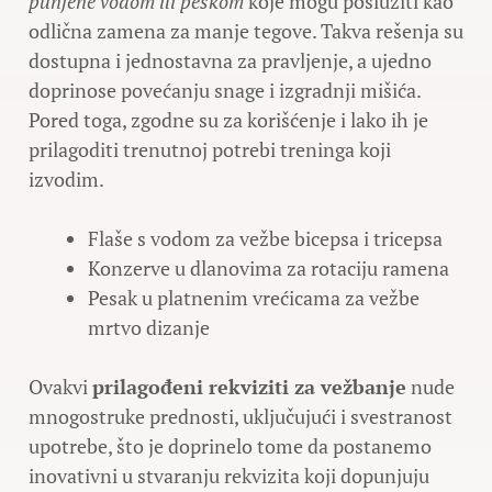
punjene vodom ili peskom
koje mogu poslužiti kao
odlična zamena za manje tegove. Takva rešenja su
dostupna i jednostavna za pravljenje, a ujedno
doprinose povećanju snage i izgradnji mišića.
Pored toga, zgodne su za korišćenje i lako ih je
prilagoditi trenutnoj potrebi treninga koji
izvodim.
Flaše s vodom za vežbe bicepsa i tricepsa
Konzerve u dlanovima za rotaciju ramena
Pesak u platnenim vrećicama za vežbe
mrtvo dizanje
Ovakvi
prilagođeni rekviziti za vežbanje
nude
mnogostruke prednosti, uključujući i svestranost
upotrebe, što je doprinelo tome da postanemo
inovativni u stvaranju rekvizita koji dopunjuju