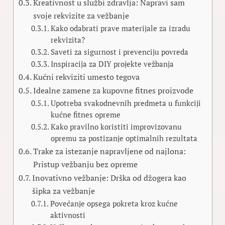
Kreativnost u službi zdravlja: Napravi sam
svoje rekvizite za vežbanje
Kako odabrati prave materijale za izradu
rekvizita?
Saveti za sigurnost i prevenciju povreda
Inspiracija za DIY projekte vežbanja
Kućni rekviziti umesto tegova
Idealne zamene za kupovne fitnes proizvode
Upotreba svakodnevnih predmeta u funkciji
kućne fitnes opreme
Kako pravilno koristiti improvizovanu
opremu za postizanje optimalnih rezultata
Trake za istezanje napravljene od najlona:
Pristup vežbanju bez opreme
Inovativno vežbanje: Drška od džogera kao
šipka za vežbanje
Povećanje opsega pokreta kroz kućne
aktivnosti