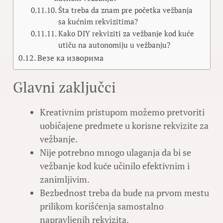
Šta treba da znam pre početka vežbanja
sa kućnim rekvizitima?
Kako DIY rekviziti za vežbanje kod kuće
utiču na autonomiju u vežbanju?
Везе ка изворима
Glavni zaključci
Kreativnim pristupom možemo pretvoriti
uobičajene predmete u korisne rekvizite za
vežbanje.
Nije potrebno mnogo ulaganja da bi se
vežbanje kod kuće učinilo efektivnim i
zanimljivim.
Bezbednost treba da bude na prvom mestu
prilikom korišćenja samostalno
napravljenih rekvizita.