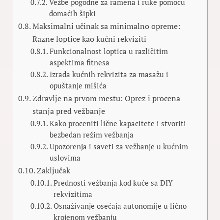
Vežbe pogodne za ramena i ruke pomoću
domaćih šipki
Maksimalni učinak sa minimalno opreme:
Razne loptice kao kućni rekviziti
Funkcionalnost loptica u različitim
aspektima fitnesa
Izrada kućnih rekvizita za masažu i
opuštanje mišića
Zdravlje na prvom mestu: Oprez i procena
stanja pred vežbanje
Kako proceniti lične kapacitete i stvoriti
bezbedan režim vežbanja
Upozorenja i saveti za vežbanje u kućnim
uslovima
Zaključak
Prednosti vežbanja kod kuće sa DIY
rekvizitima
Osnaživanje osećaja autonomije u lično
krojenom vežbanju