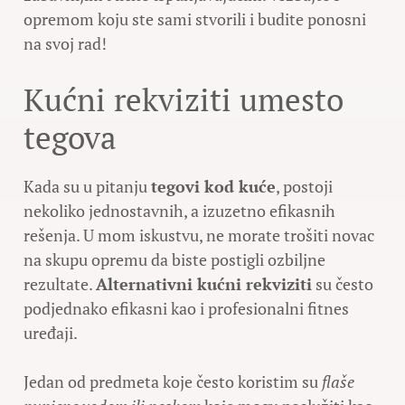
opremom koju ste sami stvorili i budite ponosni
na svoj rad!
Kućni rekviziti umesto
tegova
Kada su u pitanju
tegovi kod kuće
, postoji
nekoliko jednostavnih, a izuzetno efikasnih
rešenja. U mom iskustvu, ne morate trošiti novac
na skupu opremu da biste postigli ozbiljne
rezultate.
Alternativni kućni rekviziti
su često
podjednako efikasni kao i profesionalni fitnes
uređaji.
Jedan od predmeta koje često koristim su
flaše