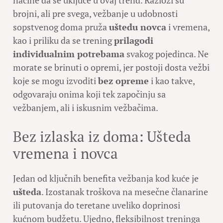
načine da se uključe u ovaj trend. Razlozi su
brojni, ali pre svega, vežbanje u udobnosti
sopstvenog doma pruža
uštedu novca
i vremena,
kao i priliku da se trening
prilagodi
individualnim potrebama
svakog pojedinca. Ne
morate se brinuti o opremi, jer postoji dosta vežbi
koje se mogu izvoditi
bez opreme
i kao takve,
odgovaraju onima koji tek započinju sa
vežbanjem, ali i iskusnim vežbačima.
Bez izlaska iz doma: Ušteda
vremena i novca
Jedan od ključnih benefita vežbanja kod kuće je
ušteda
. Izostanak troškova na mesečne članarine
ili putovanja do teretane uveliko doprinosi
kućnom budžetu. Ujedno, fleksibilnost treninga