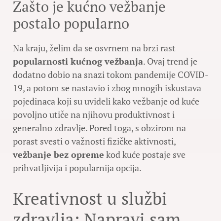
Zašto je kućno vežbanje
postalo popularno
Na kraju, želim da se osvrnem na brzi rast
popularnosti kućnog vežbanja
. Ovaj trend je
dodatno dobio na snazi tokom pandemije COVID-
19, a potom se nastavio i zbog mnogih iskustava
pojedinaca koji su uvideli kako vežbanje od kuće
povoljno utiče na njihovu produktivnost i
generalno zdravlje. Pored toga, s obzirom na
porast svesti o važnosti fizičke aktivnosti,
vežbanje bez opreme
kod kuće postaje sve
prihvatljivija i popularnija opcija.
Kreativnost u službi
zdravlja: Napravi sam