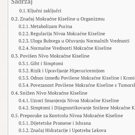
Sadržaj
Ključni zaključci
Značaj Mokraćne Kiseline u Organizmu
Metabolizam Purina
Regulacija Nivoa Mokraćne Kiseline
Uloga Bubrega u Očuvanju Normalnih Vrednosti
Normalne Vrednosti Mokraćne Kiseline
Povišen Nivo Mokraćne Kiseline
Giht i Simptomi
Rizik i Upravljanje Hiperuricemijom
Odnos između Povišene Mokraćne Kiseline i Kroni
Povezanost Povišene Mokraćne Kiseline s Tumors
Snižen Nivo Mokraćne Kiseline
Uzroci Smanjenja Nivoa Mokraćne Kiseline
Simptomi i Dijagnostikovanje Snižene Mokraćne K
Preporuke za Kontrolu Nivoa Mokraćne Kiseline
Dijetetske Promene i Ishrana
Značaj Hidratacije i Upotreba Lekova