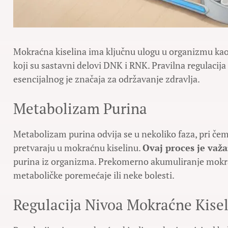
Mokraćna kiselina ima ključnu ulogu u organizmu kao
koji su sastavni delovi DNK i RNK. Pravilna regulacij
esencijalnog je značaja za održavanje zdravlja.
Metabolizam Purina
Metabolizam purina odvija se u nekoliko faza, pri čemu
pretvaraju u mokraćnu kiselinu.
Ovaj proces je važ
purina iz organizma. Prekomerno akumuliranje mokra
metaboličke poremećaje ili neke bolesti.
Regulacija Nivoa Mokraćne Kise