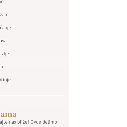
be
izam
čanje
ava
avlje
ga
otinje
Nama
jte nas bliže! Ovde delimo