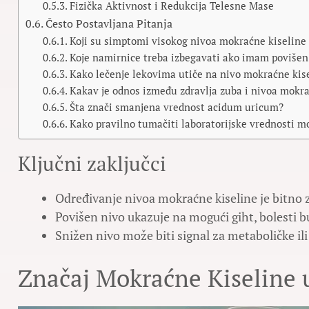
Fizička Aktivnost i Redukcija Telesne Mase
Često Postavljana Pitanja
Koji su simptomi visokog nivoa mokraćne kiseline 
Koje namirnice treba izbegavati ako imam povišen
Kako lečenje lekovima utiče na nivo mokraćne kis
Kakav je odnos između zdravlja zuba i nivoa mokra
Šta znači smanjena vrednost acidum uricum?
Kako pravilno tumačiti laboratorijske vrednosti m
Ključni zaključci
Određivanje nivoa mokraćne kiseline je bitno 
Povišen nivo ukazuje na mogući giht, bolesti bu
Snižen nivo može biti signal za metaboličke il
Značaj Mokraćne Kiseline