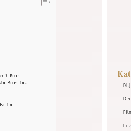
Kat
čnih Bolesti
kim Bolestima
Bil
Dec
iseline
Fil
Fri