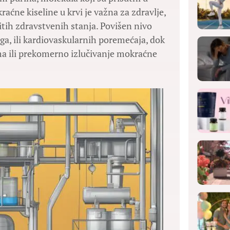
ne kiseline u krvi je važna za zdravlje,
itih zdravstvenih stanja. Povišen nivo
ga, ili kardiovaskularnih poremećaja, dok
a ili prekomerno izlučivanje mokraćne