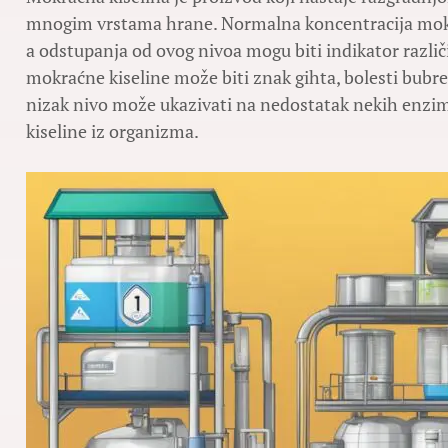
mnogim vrstama hrane. Normalna koncentracija mokrać
a odstupanja od ovog nivoa mogu biti indikator različ
mokraćne kiseline može biti znak gihta, bolesti bubre
nizak nivo može ukazivati na nedostatak nekih enzim
kiseline iz organizma.