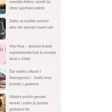
osećate dobro: saveti za
izbor sportske odeće
Zašto se budite umorni
iako ste spavali osam sati
Vila Pure – domaći brend
suplemenata koji je osvojio
žene u Srbiji
Šta videti u Bosni i
Hercegovini – Vodič kroz
prirodu i gradove
Odakle potiče gender
reveal i zašto je postao
globalni hit