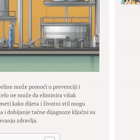
eline može pomoći u prevenciji i
telo ne može da eliminira višak
eti kako dijeta i životni stil mogu
 i dobijanje tačne dijagnoze ključni su
avanju zdravlja.