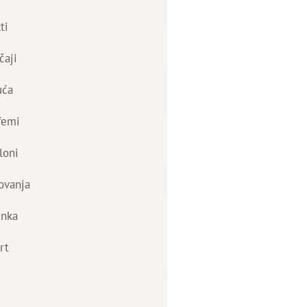
ti
čaji
uća
femi
loni
ovanja
nka
rt