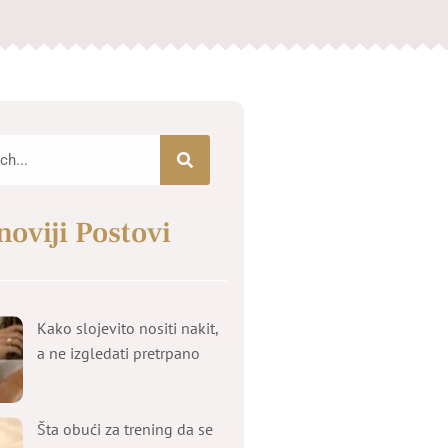
noviji Postovi
Kako slojevito nositi nakit,
a ne izgledati pretrpano
Šta obući za trening da se