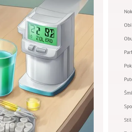
Nok
Obi
Ob
Par
Pok
Put
Šmi
Spo
Stil