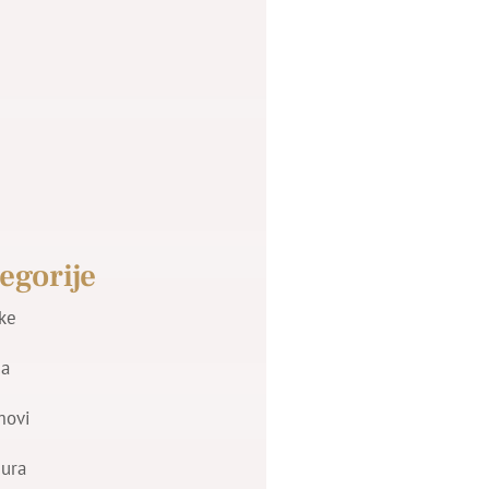
egorije
jke
a
movi
zura