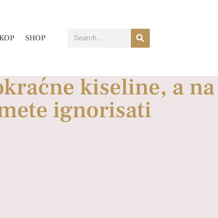
KOP
SHOP
kraćne kiseline, a na
smete ignorisati