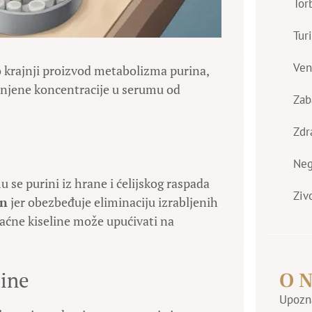
Tor
Tur
Ven
 krajnji proizvod metabolizma purina,
a njene koncentracije u serumu od
Zab
Zdr
Ne
 se purini iz hrane i ćelijskog raspada
Ziv
an
jer obezbeđuje eliminaciju izrabljenih
ćne kiseline može upućivati na
line
O 
Upozna