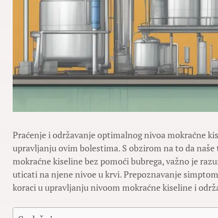
Praćenje i održavanje optimalnog nivoa mokraćne kis
upravljanju ovim bolestima. S obzirom na to da naše 
mokraćne kiseline bez pomoći bubrega, važno je razum
uticati na njene nivoe u krvi. Prepoznavanje simptoma
koraci u upravljanju nivoom mokraćne kiseline i održ