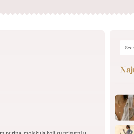
Naj
m purina, molekula koji su prisutni u