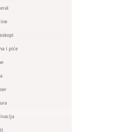
eral
jine
oskopi
na i piće
ne
a
bav
ura
ivacija
it