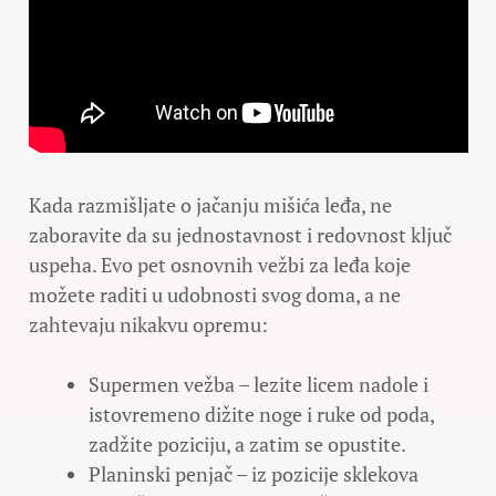
Kada razmišljate o jačanju mišića leđa, ne
zaboravite da su jednostavnost i redovnost ključ
uspeha. Evo pet osnovnih vežbi za leđa koje
možete raditi u udobnosti svog doma, a ne
zahtevaju nikakvu opremu:
Supermen vežba – lezite licem nadole i
istovremeno dižite noge i ruke od poda,
zadžite poziciju, a zatim se opustite.
Planinski penjač – iz pozicije sklekova