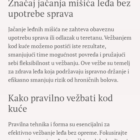
Značaj jačanja mišića leđa bez
upotrebe sprava
Jačanje leđnih mišića ne zahteva obaveznu
upotrebu sprava ili odlazak u teretanu. Vežbanjem
kod kuće možemo postići iste rezultate,
smanjujući time mogućnost povreda i pružajući
sebi fleksibilnost u vežbanju. Ove vežbe su temelj
za zdrava leđa koja podržavaju ispravno držanje i
efikasno smanjuju rizik od hroničnih bolova.
Kako pravilno vežbati kod
kuće
Pravilna tehnika i forma su esencijalni za
efektivno vežbanje leđa bez opreme. Fokusirajte