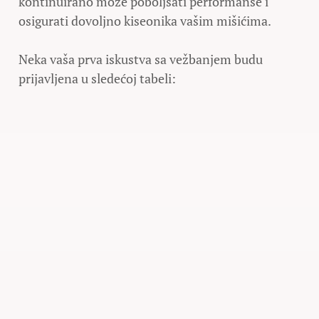
kontinuirano može poboljšati performanse i
osigurati dovoljno kiseonika vašim mišićima.
Neka vaša prva iskustva sa vežbanjem budu
prijavljena u sledećoj tabeli: