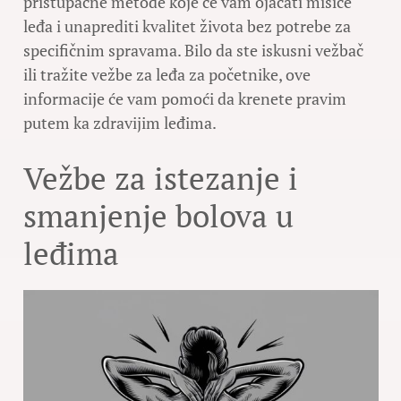
pristupačne metode koje će vam ojačati mišiće
leđa i unaprediti kvalitet života bez potrebe za
specifičnim spravama. Bilo da ste iskusni vežbač
ili tražite vežbe za leđa za početnike, ove
informacije će vam pomoći da krenete pravim
putem ka zdravijim leđima.
Vežbe za istezanje i
smanjenje bolova u
leđima