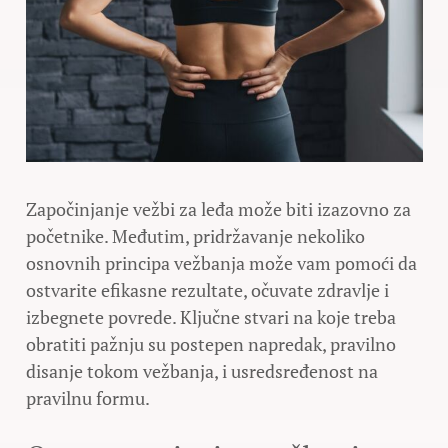
Započinjanje vežbi za leđa može biti izazovno za
početnike. Međutim, pridržavanje nekoliko
osnovnih principa vežbanja može vam pomoći da
ostvarite efikasne rezultate, očuvate zdravlje i
izbegnete povrede. Ključne stvari na koje treba
obratiti pažnju su postepen napredak, pravilno
disanje tokom vežbanja, i usredsređenost na
pravilnu formu.