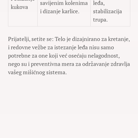
savijenim kolenima
leđa,
kukova
i dizanje karlice.
stabilizacija
trupa.
Prijatelji, setite se: Telo je dizajnirano za kretanje,
i redovne vežbе za istezanje leđa nisu samo
potrebne za one koji već osećaju nelagodnost,
nego su i preventivna mera za održavanje zdravlja
vašeg mišićnog sistema.