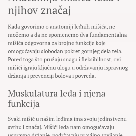
njihov značaj
Kada govorimo o anatomiji leđnih mišića, ne
možemo a da ne spomenemo dva fundamentalna
mišića odgovorna za brojne funkcije koje
omogućavaju slobodan pokret gornjeg dela tela.
Pored toga što pružaju snagu i fleksibilnost, ovi
mišići igraju ključnu ulogu u održavanju ispravnog
držanja i prevenciji bolova i povreda.
Muskulatura leđa i njena
funkcija
Svaki mišić u našim leđima ima svoju jedinstvenu
svrhu i značaj. Mišići leđa nam omogućavaju
uspravno držanje, podržavaju pravilno savijanje,