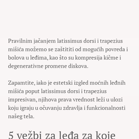
Pravilnim jačanjem latissimus dorsi i trapezius
mišića možemo se zaštititi od mogućih povreda i
bolova u leđima, kao što su kompresija kičme i
degenerativne promene diskova.
Zapamtite, iako je estetski izgled moćnih leđnih
mišića poput latissimus dorsi i trapezius
impresivan, njihova prava vrednost leži u ulozi
koju igraju u očuvanju zdravlja i funkcionalnosti
našeg tela.
5 vežbi za leđa za koje