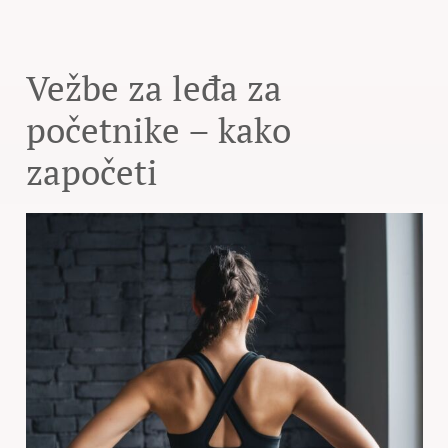
Vežbe za leđa za
početnike – kako
započeti