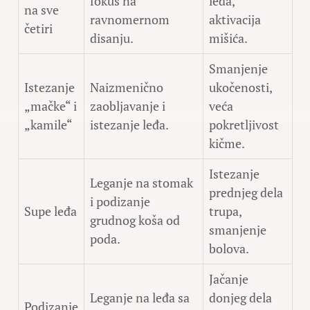
fokus na
leđa,
na sve
ravnomernom
aktivacija
četiri
disanju.
mišića.
Smanjenje
Istezanje
Naizmenično
ukočenosti,
„mačke“ i
zaobljavanje i
veća
„kamile“
istezanje leđa.
pokretljivost
kičme.
Istezanje
Leganje na stomak
prednjeg dela
i podizanje
Supe leđa
trupa,
grudnog koša od
smanjenje
poda.
bolova.
Jačanje
Leganje na leđa sa
donjeg dela
Podizanje