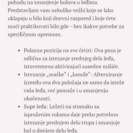
pohodu na smanjenje bolova u leđima.
Predstavljam vam nekoliko vežbi koje se lako
uklapaju u bilo koji dnevni raspored i koje ćete
moći praktikovati bilo gde – bez ikakve potrebe za
specifičnom opremom.
Polazna pozicija na sve četiri: Ova poza je
odlična za istezanje srednjeg dela leđa,
istovremeno aktivirajući susedne mišiće.
Istezanje „mačke“ i „kamile“: Alterniranje
između ova dva položaja ne samo da isteže
vaša leđa, već pomaže i u smanjenju
ukočenosti.
Supe leđa: Ležeći na stomaku sa
ispruženim rukama daje preko potrebno
istezanje prednjem delu trupa i smanjuje
bol u donjem delu leđa.