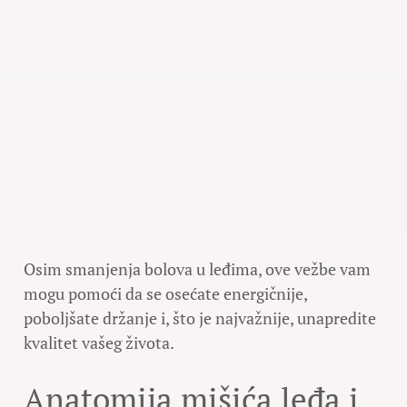
Osim smanjenja bolova u leđima, ove vežbe vam
mogu pomoći da se osećate energičnije,
poboljšate držanje i, što je najvažnije, unapredite
kvalitet vašeg života.
Anatomija mišića leđa i