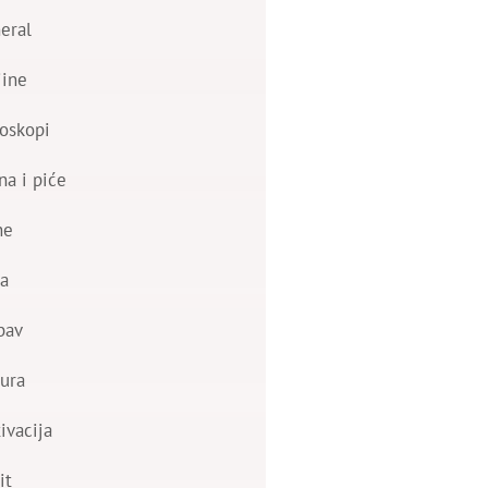
eral
jine
oskopi
na i piće
ne
a
bav
ura
ivacija
it