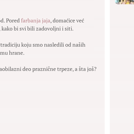
od. Pored
farbanja jaja
, domaćice već
ako bi svi bili zadovoljni i siti.
radiciju koju smo nasledili od naših
remu hrane.
aobilazni deo praznične trpeze, a šta još?