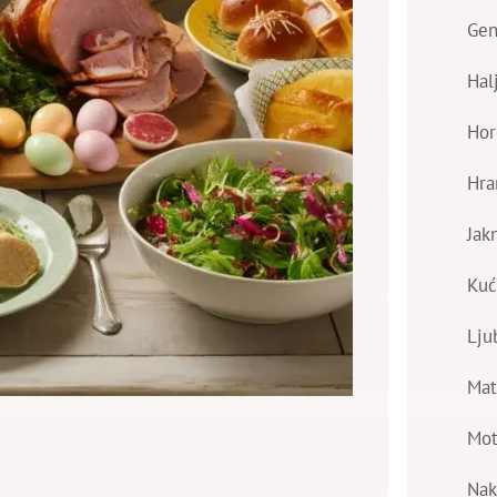
Gen
Hal
Hor
Hra
Jak
Kuć
Lju
Mat
Mot
Nak