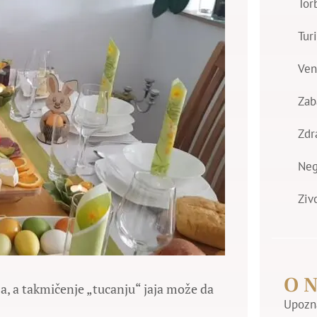
Tor
Tur
Ven
Zab
Zdr
Ne
Ziv
O 
a, a takmičenje „tucanju“ jaja može da
Upozna