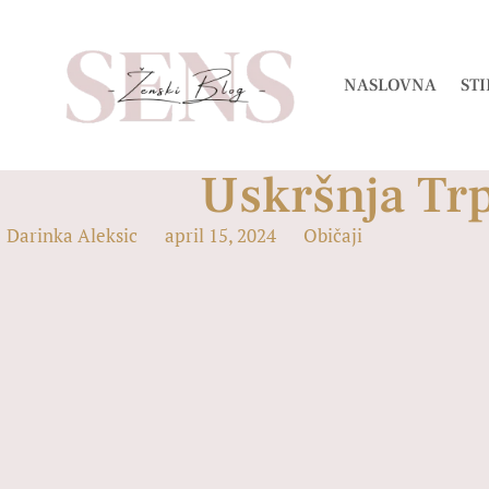
NASLOVNA
STI
Uskršnja Trp
Darinka Aleksic
april 15, 2024
Običaji