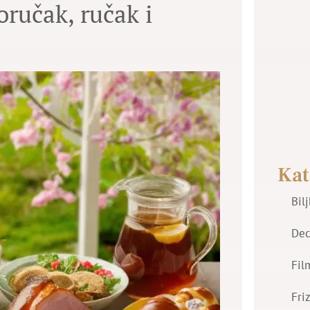
ručak, ručak i
Kat
Bil
Dec
Fil
Fri