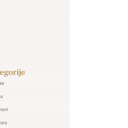
egorije
jke
a
movi
zura