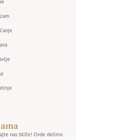
be
izam
čanje
ava
avlje
ga
otinje
Nama
jte nas bliže! Ovde delimo