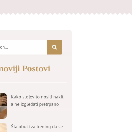
noviji Postovi
Kako slojevito nositi nakit,
a ne izgledati pretrpano
Šta obući za trening da se