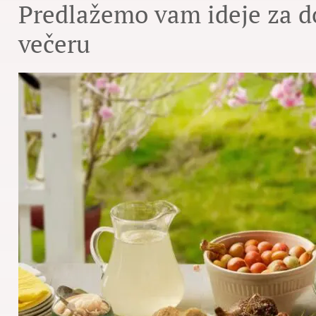
Predlažemo vam ideje za do
večeru