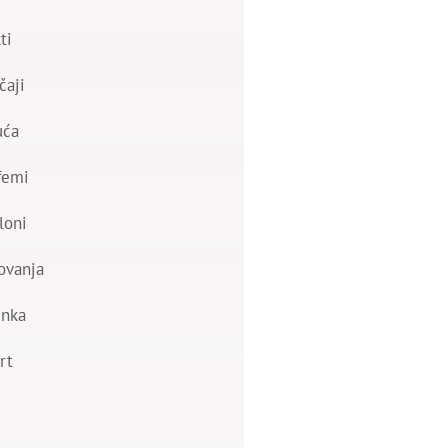
ti
čaji
uća
femi
loni
ovanja
nka
rt