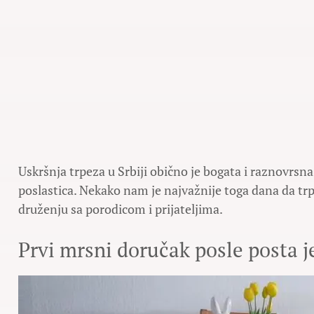
Uskršnja trpeza u Srbiji obično je bogata i raznovrsna
poslastica. Nekako nam je najvažnije toga dana da trpe
druženju sa porodicom i prijateljima.
Prvi mrsni doručak posle posta je