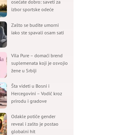
osećate dobro: saveti za
izbor sportske odeće
Zašto se budite umorni
iako ste spavali osam sati
Vila Pure – domaći brend
suplemenata koji je osvojio
žene u Srbiji
Šta videti u Bosni i
Hercegovini – Vodič kroz
prirodu i gradove
Odakle potiče gender
reveal i zašto je postao
globalni hit