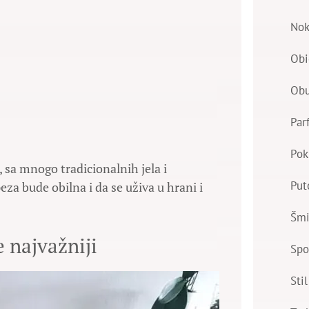
Nok
Obi
Ob
Par
Pok
, sa mnogo tradicionalnih jela i
Put
za bude obilna i da se uživa u hrani i
Šmi
 najvažniji
Spo
Stil