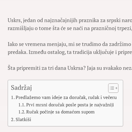
Uskrs, jedan od najznačajnijih praznika za srpski nar
razmišljaju o tome šta će se naći na prazničnoj trpezi, k
Iako se vremena menjaju, mi se trudimo da zadržimo t
predaka. Između ostalog, ta tradicija uključuje i prip
Šta pripremiti za tri dana Uskrsa? Jaja su svakako nez
Sadržaj
Predlažemo vam ideje za doručak, ručak i večeru
Prvi mrsni doručak posle posta je najvažniji
Ručak počinje sa domaćom supom
Slatkiši