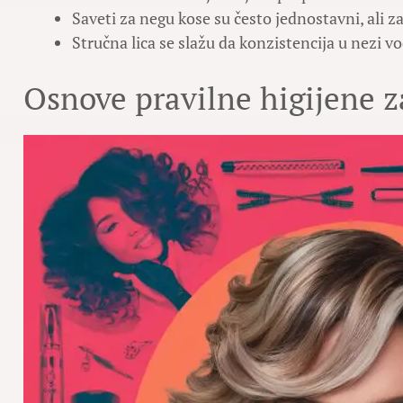
Saveti za negu kose su često jednostavni, ali z
Stručna lica se slažu da konzistencija u nezi v
Osnove pravilne higijene z