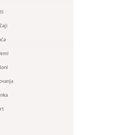
ti
čaji
uća
femi
loni
ovanja
nka
rt