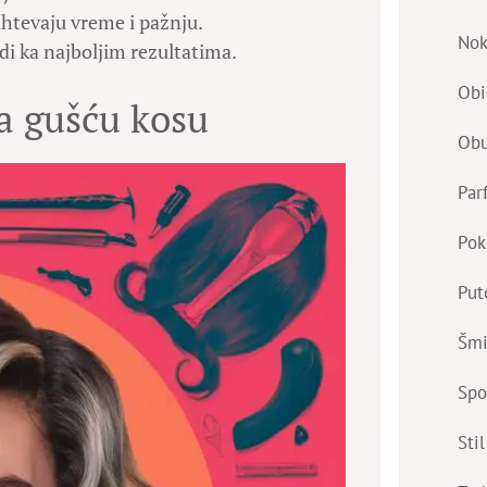
ahtevaju vreme i pažnju.
Nok
odi ka najboljim rezultatima.
Obi
a gušću kosu
Ob
Par
Pok
Put
Šmi
Spo
Stil