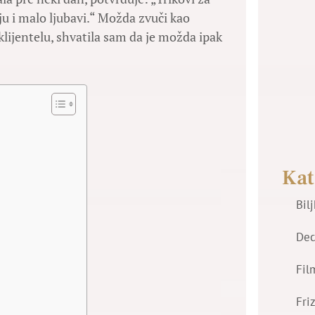
ju i malo ljubavi.“ Možda zvuči kao
klijentelu, shvatila sam da je možda ipak
Kat
Bil
Dec
Fil
Fri