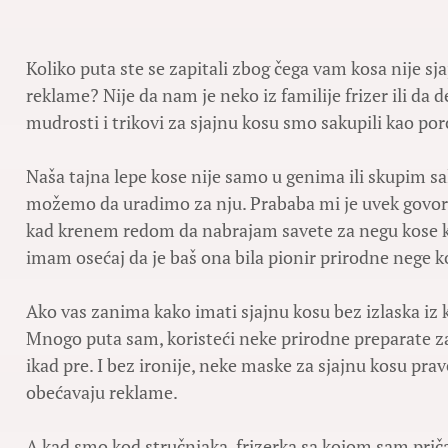
Koliko puta ste se zapitali zbog čega vam kosa nije sj
reklame? Nije da nam je neko iz familije frizer ili da
mudrosti i trikovi za sjajnu kosu smo sakupili kao po
Naša tajna lepe kose nije samo u genima ili skupim s
možemo da uradimo za nju. Prababa mi je uvek govorila
kad krenem redom da nabrajam savete za negu kose koj
imam osećaj da je baš ona bila pionir prirodne nege k
Ako vas zanima kako imati sjajnu kosu bez izlaska iz 
Mnogo puta sam, koristeći neke prirodne preparate za 
ikad pre. I bez ironije, neke maske za sjajnu kosu prave
obećavaju reklame.
A kad smo kod stručnjaka, frizerka sa kojom sam priča