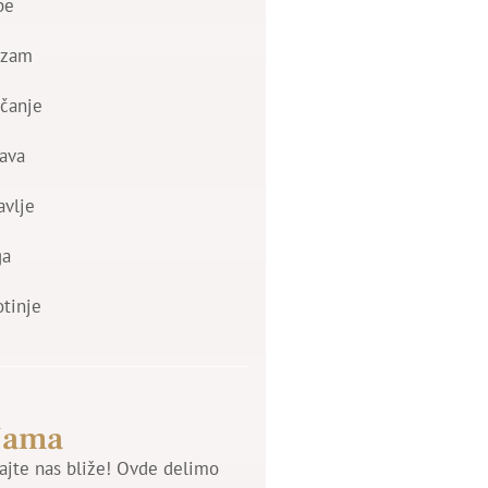
be
izam
čanje
ava
avlje
ga
otinje
Nama
jte nas bliže! Ovde delimo