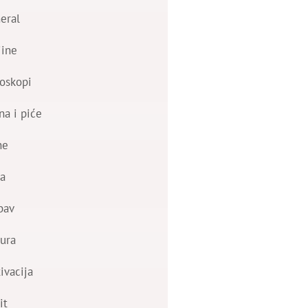
eral
jine
oskopi
na i piće
ne
a
bav
ura
ivacija
it