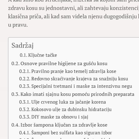
zdravu kosu su jednostavni, ali zahtevaju konzistenci
klasična priča, ali kad sam videla njenu dugogodišnju 
u pravu.
Sadržaj
Ključne tačke
Osnove pravilne higijene za gušću kosu
Pravilno pranje kao temelj zdravlja kose
Redovno skraćivanje krajeva za snažniju kosu
Specijalni tretmani i maske za intenzivnu negu
Kako imati sjajnu kosu pomoću prirodnih preparata
Ulje crvenog luka za jačanje korena
Kokosovo ulje za dubinsku hidrataciju
DIY maske za obnovu i sjaj
Izbor šampona ključan za zdravlje kose
Šamponi bez sulfata kao siguran izbor