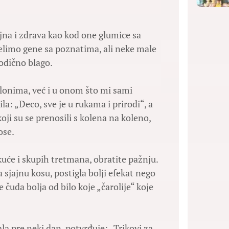
ajna i zdrava kao kod one glumice sa
 delimo gene sa poznatima, ali neke male
rodično blago.
alonima, već i u onom što mi sami
: „Deco, sve je u rukama i prirodi“, a
i su se prenosili s kolena na koleno,
ose.
kuće i skupih tretmana, obratite pažnju.
sjajnu kosu, postigla bolji efekat nego
 čuda bolja od bilo koje „čarolije“ koje
la pre neki dan, potvrđuje: „Trikovi za