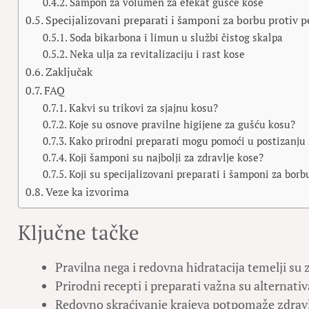
Šampon za volumen za efekat gušće kose
Specijalizovani preparati i šamponi za borbu protiv p
Soda bikarbona i limun u službi čistog skalpa
Neka ulja za revitalizaciju i rast kose
Zaključak
FAQ
Kakvi su trikovi za sjajnu kosu?
Koje su osnove pravilne higijene za gušću kosu?
Kako prirodni preparati mogu pomoći u postizanju 
Koji šamponi su najbolji za zdravlje kose?
Koji su specijalizovani preparati i šamponi za borb
Veze ka izvorima
Ključne tačke
Pravilna nega i redovna hidratacija temelji su z
Prirodni recepti i preparati važna su alternat
Redovno skraćivanje krajeva potpomaže zdravl