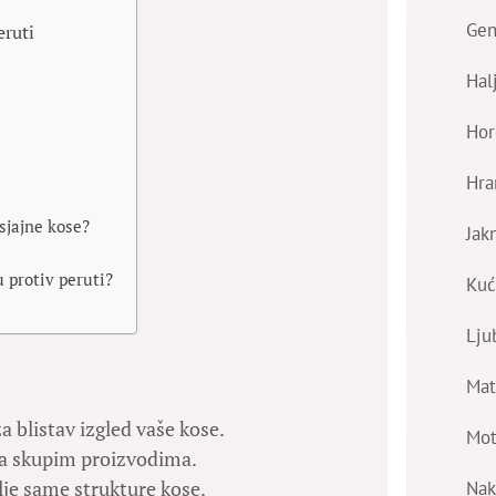
Gen
eruti
Hal
Hor
Hra
sjajne kose?
Jak
u protiv peruti?
Kuć
Lju
Mat
a blistav izgled vaše kose.
Mot
iva skupim proizvodima.
je same strukture kose.
Nak