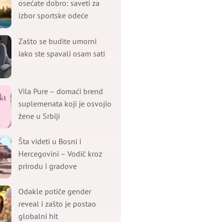
osećate dobro: saveti za
izbor sportske odeće
Zašto se budite umorni
iako ste spavali osam sati
Vila Pure – domaći brend
suplemenata koji je osvojio
žene u Srbiji
Šta videti u Bosni i
Hercegovini – Vodič kroz
prirodu i gradove
Odakle potiče gender
reveal i zašto je postao
globalni hit