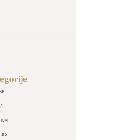
egorije
jke
a
movi
zura