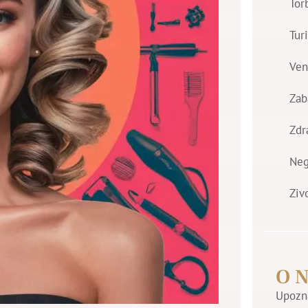
Tor
Tur
Ven
Zab
Zdr
Ne
Ziv
O 
Upozna