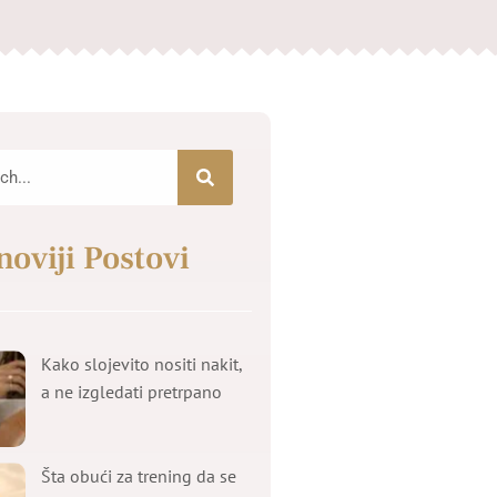
noviji Postovi
Kako slojevito nositi nakit,
a ne izgledati pretrpano
Šta obući za trening da se