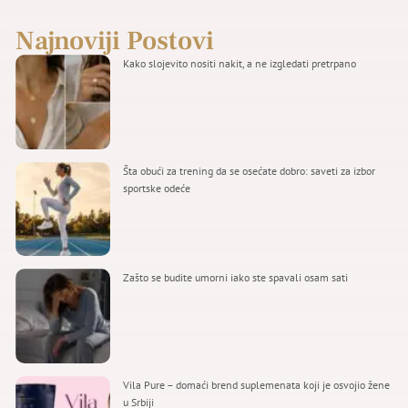
Najnoviji Postovi
Kako slojevito nositi nakit, a ne izgledati pretrpano
Šta obući za trening da se osećate dobro: saveti za izbor
sportske odeće
Zašto se budite umorni iako ste spavali osam sati
Vila Pure – domaći brend suplemenata koji je osvojio žene
u Srbiji