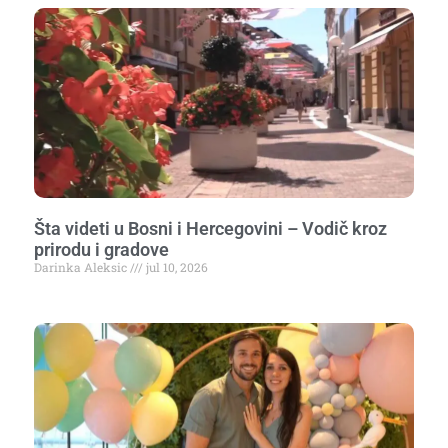
Šta videti u Bosni i Hercegovini – Vodič kroz
prirodu i gradove
Darinka Aleksic
jul 10, 2026