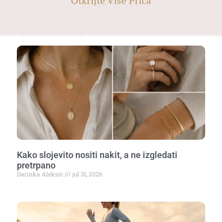
Otkrijte Više Priča
Kako slojevito nositi nakit, a ne izgledati
pretrpano
Darinka Aleksic
jul 31, 2026