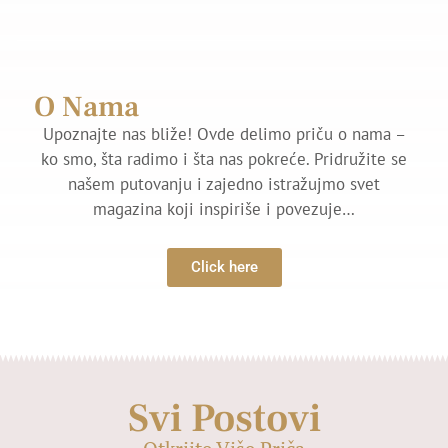
O Nama
Upoznajte nas bliže! Ovde delimo priču o nama –
ko smo, šta radimo i šta nas pokreće. Pridružite se
našem putovanju i zajedno istražujmo svet
magazina koji inspiriše i povezuje…
Click here
Svi Postovi