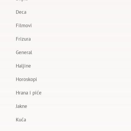
Deca
Filmovi
Frizura
General
Haljine
Horoskopi
Hrana i piće
Jakne
Kuća