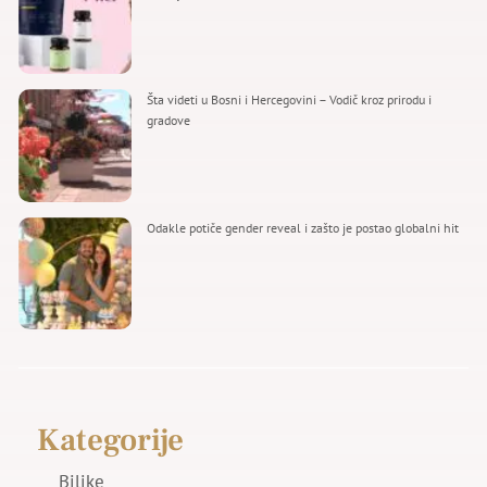
Šta videti u Bosni i Hercegovini – Vodič kroz prirodu i
gradove
Odakle potiče gender reveal i zašto je postao globalni hit
Kategorije
Biljke