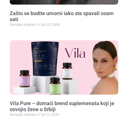
Zašto se budite umorni iako ste spavali osam
sati
Darinka Aleksic
jul 22, 2026
Vila Pure – domaći brend suplemenata koji je
osvojio žene u Srbiji
Darinka Aleksic
jul 21, 2026