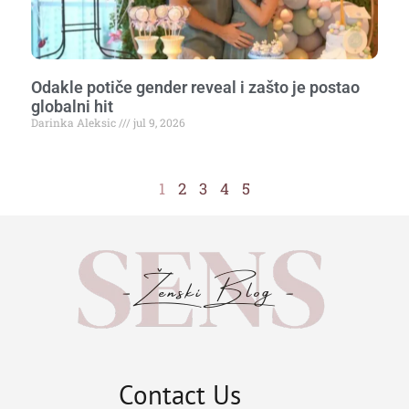
Odakle potiče gender reveal i zašto je postao
globalni hit
Darinka Aleksic
jul 9, 2026
1
2
3
4
5
Contact Us