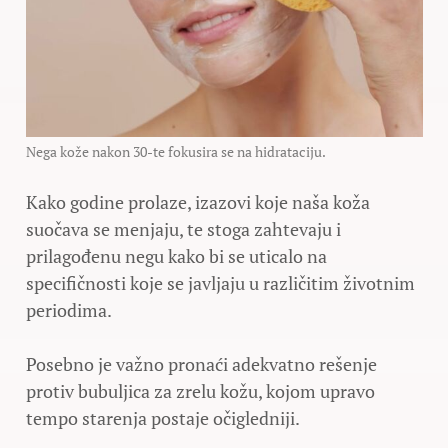
Nega kože nakon 30-te fokusira se na hidrataciju.
Kako godine prolaze, izazovi koje naša koža
suočava se menjaju, te stoga zahtevaju i
prilagođenu negu kako bi se uticalo na
specifičnosti koje se javljaju u različitim životnim
periodima.
Posebno je važno pronaći adekvatno rešenje
protiv bubuljica za zrelu kožu, kojom upravo
tempo starenja postaje očigledniji.