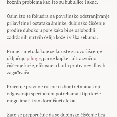
kožnih problema kao što su bubuljice i akne.
Osim što se fokusira na površinsko odstranjivanje
prljavštine i ostataka šminke, dubinsko čišćenje
prodire duboko u pore kako bi se oslobodili
zadržanih mrtvih ćelija kože i viška sebuma.
Primeri metoda koje se koriste za ovo čišćenje
uključuju
pilinge
, parne kupke i ultrazvučno
čišćenje kože, efikasne u borbi protiv nevidljivih
zagađivača.
Praćenje pravilne rutine i izbor tretmana koji
odgovaraju specifičnim potrebama i tipu kože
mogu imati transformišući efekat.
Zato se preporučuje da se dubinsko čišćenje lica