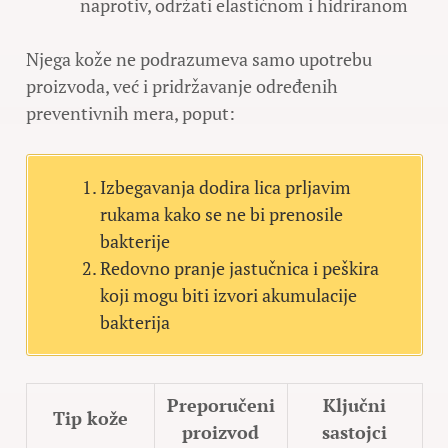
naprotiv, održati elastičnom i hidriranom
Njega kože ne podrazumeva samo upotrebu
proizvoda, već i pridržavanje određenih
preventivnih mera, poput:
Izbegavanja dodira lica prljavim
rukama kako se ne bi prenosile
bakterije
Redovno pranje jastučnica i peškira
koji mogu biti izvori akumulacije
bakterija
Preporučeni
Ključni
Tip kože
proizvod
sastojci