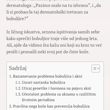
dermatologa: „Pazimo malo na tu ishranu“, i „da
li si probao/la taj dermatološki tretman za
bubuljice?“
Iz ličnog iskustva, sezona ispitivanja samih sebe
kako sprečiti bubuljice traje više od jednog leta.
Ali, ajde da vidimo šta kažu oni koji su kroz to već
prošli i pronašli neki svoj put do čiste kože.
Sadržaj
Razumevanje problema bubuljica i akni
Uzroci nastanka bubuljica
Uticaj genetike i hormona na pojavu akni
Učestalost problema sa aknama u različitim
životnim periodima
Pravilna nega kože kao prevencija bubuljica