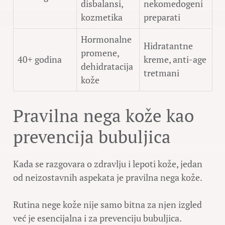
disbalansi,
nekomedogeni
kozmetika
preparati
Hormonalne
Hidratantne
promene,
40+ godina
kreme, anti-age
dehidratacija
tretmani
kože
Pravilna nega kože kao
prevencija bubuljica
Kada se razgovara o zdravlju i lepoti kože, jedan
od neizostavnih aspekata je pravilna nega kože.
Rutina nege kože nije samo bitna za njen izgled
već je esencijalna i za prevenciju bubuljica.