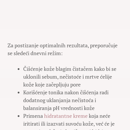
Za postizanje optimalnih rezultata, preporučuje
se sledeći dnevni režim:
Čišćenje kože blagim čistačem kako bi se
uklonili sebum, nečistoće i mrtve ćelije
kože koje začepljuju pore
Korišćenje tonika nakon čišćenja radi
dodatnog uklanjanja nečistoća i
balansiranja pH vrednosti kože
Primena
hidratantne kreme
koja neće
iritirati ili izazvati suvoću kože, već će je