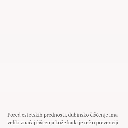
Pored estetskih prednosti, dubinsko čišćenje ima
veliki značaj čišćenja kože kada je reč o prevenciji