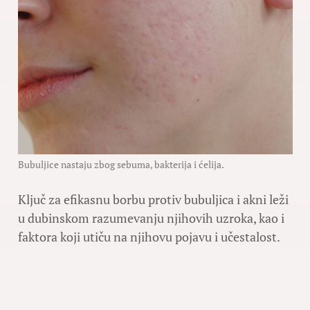
Bubuljice nastaju zbog sebuma, bakterija i ćelija.
Ključ za efikasnu borbu protiv bubuljica i akni leži
u dubinskom razumevanju njihovih uzroka, kao i
faktora koji utiču na njihovu pojavu i učestalost.