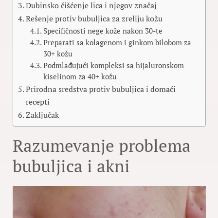
Dubinsko čišćenje lica i njegov značaj
Rešenje protiv bubuljica za zreliju kožu
Specifičnosti nege kože nakon 30-te
Preparati sa kolagenom i ginkom bilobom za
30+ kožu
Podmlađujući kompleksi sa hijaluronskom
kiselinom za 40+ kožu
Prirodna sredstva protiv bubuljica i domaći
recepti
Zaključak
Razumevanje problema
bubuljica i akni