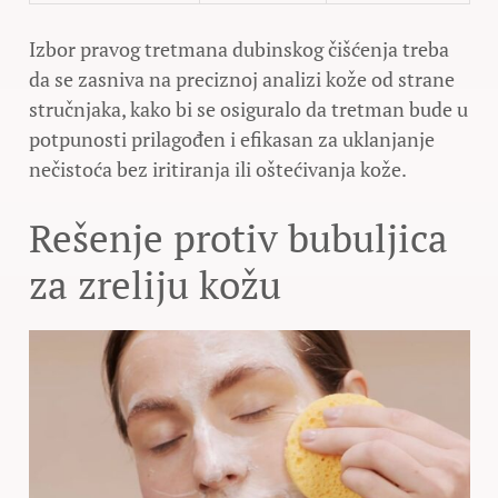
Izbor pravog tretmana dubinskog čišćenja treba
da se zasniva na preciznoj analizi kože od strane
stručnjaka, kako bi se osiguralo da tretman bude u
potpunosti prilagođen i efikasan za uklanjanje
nečistoća bez iritiranja ili oštećivanja kože.
Rešenje protiv bubuljica
za zreliju kožu