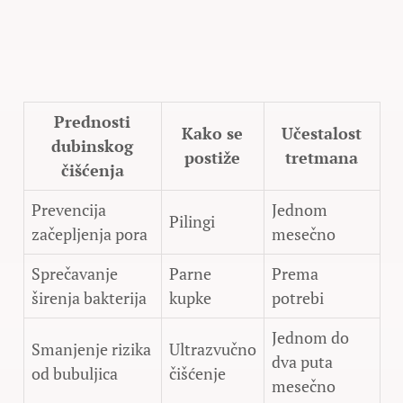
Prednosti
Kako se
Učestalost
dubinskog
postiže
tretmana
čišćenja
Prevencija
Jednom
Pilingi
začepljenja pora
mesečno
Sprečavanje
Parne
Prema
širenja bakterija
kupke
potrebi
Jednom do
Smanjenje rizika
Ultrazvučno
dva puta
od bubuljica
čišćenje
mesečno