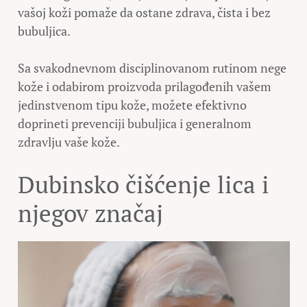
vašoj koži pomaže da ostane zdrava, čista i bez
bubuljica.
Sa svakodnevnom disciplinovanom rutinom nege
kože i odabirom proizvoda prilagođenih vašem
jedinstvenom tipu kože, možete efektivno
doprineti prevenciji bubuljica i generalnom
zdravlju vaše kože.
Dubinsko čišćenje lica i
njegov značaj