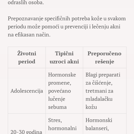
odraslih osoba.
Prepoznavanje specifičnih potreba kože u svakom
periodu može pomoći u prevenciji i lečenju akni
na efikasan način.
Životni
Tipični
Preporučeno
period
uzroci akni
rešenje
Hormonske
Blagi preparati
promene,
za čišćenje,
Adolescencija
povećano
tretmani za
lučenje
mladalačku
sebuma
kožu
Stres,
Hormonski
hormonalni
balanseri,
20-30 godina