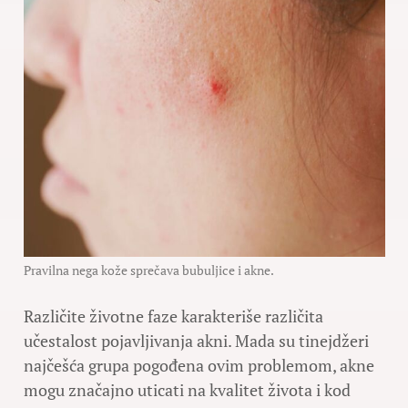
Pravilna nega kože sprečava bubuljice i akne.
Različite životne faze karakteriše različita
učestalost pojavljivanja akni. Mada su tinejdžeri
najčešća grupa pogođena ovim problemom, akne
mogu značajno uticati na kvalitet života i kod