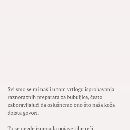
Svi smo se mi našli u tom vrtlogu isprobavanja
raznoraznih preparata za bubuljice, često
zaboravljajući da oslušnemo ono što naša koža
doista govori.
Tu se negde iznenada pojave tihe reči