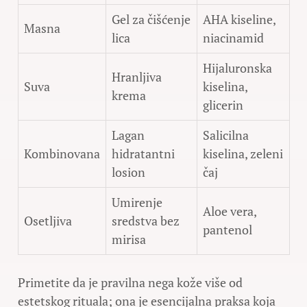
Gel za čišćenje
AHA kiseline,
Masna
lica
niacinamid
Hijaluronska
Hranljiva
Suva
kiselina,
krema
glicerin
Lagan
Salicilna
Kombinovana
hidratantni
kiselina, zeleni
losion
čaj
Umirenje
Aloe vera,
Osetljiva
sredstva bez
pantenol
mirisa
Primetite da je pravilna nega kože više od
estetskog rituala; ona je esencijalna praksa koja