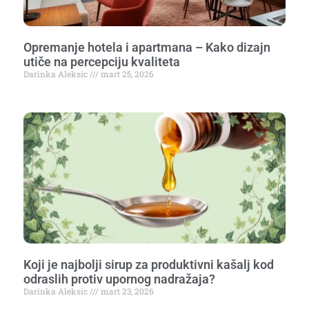
Opremanje hotela i apartmana – Kako dizajn
utiče na percepciju kvaliteta
Darinka Aleksic
mart 25, 2026
Koji je najbolji sirup za produktivni kašalj kod
odraslih protiv upornog nadražaja?
Darinka Aleksic
mart 23, 2026