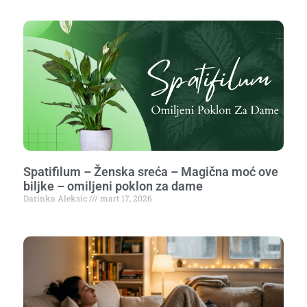
Spatifilum – Ženska sreća – Magična moć ove
biljke – omiljeni poklon za dame
Darinka Aleksic
mart 17, 2026