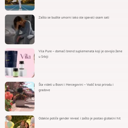
Zašto se budite umorni iako ste spavali osam sati
Vila Pure – domaći brend suplemenata koji je osvojio žene
u Srbiji
Šta videti u Bosni i Hercegovini – Vodič kroz prirodu i
gradove
Odakle potiče gender reveal i zašto je postao globalni hit