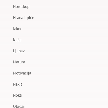
Horoskopi
Hrana i piće
Jakne
Kuća
Ljubav
Matura
Motivacija
Nakit
Nokti
Običaji