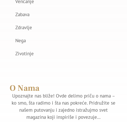
Venčanje
Zabava
Zdravlje
Nega
Zivotinje
O Nama
Upoznajte nas bliže! Ovde delimo priču o nama –
ko smo, šta radimo i šta nas pokreće. Pridružite se
našem putovanju i zajedno istražujmo svet
magazina koji inspiriše i povezuje…