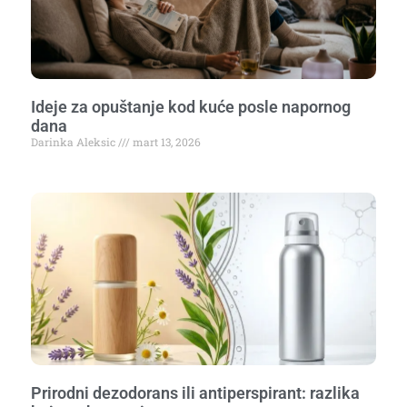
Ideje za opuštanje kod kuće posle napornog
dana
Darinka Aleksic
mart 13, 2026
Prirodni dezodorans ili antiperspirant: razlika