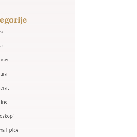
egorije
jke
a
movi
zura
eral
jine
oskopi
na i piće