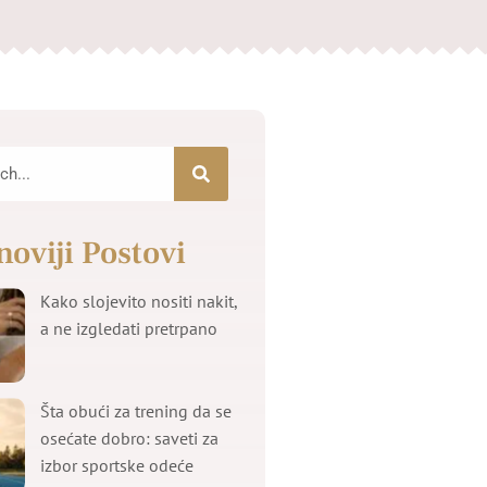
noviji Postovi
Kako slojevito nositi nakit,
a ne izgledati pretrpano
Šta obući za trening da se
osećate dobro: saveti za
izbor sportske odeće