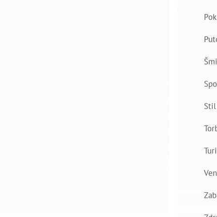
Pok
Put
Šmi
Spo
Stil
Tor
Tur
Ven
Zab