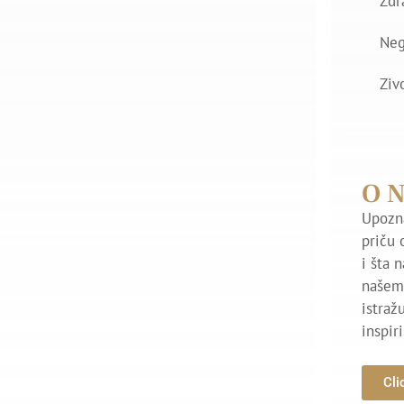
Zdr
Ne
Ziv
O 
Upozna
priču 
i šta 
našem 
istraž
inspir
Cli