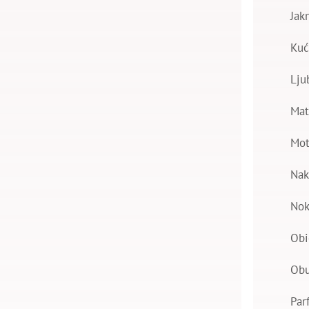
Jak
Kuć
Lju
Mat
Mot
Nak
Nok
Obi
Ob
Par