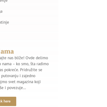
avlje
ga
otinje
Nama
jte nas bliže! Ovde delimo
o nama – ko smo, šta radimo
nas pokreće. Pridružite se
putovanju i zajedno
ujmo svet magazina koji
iše i povezuje…
ck here