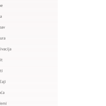
ne
a
bav
ura
ivacija
it
ti
čaji
uća
femi