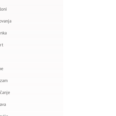
loni
ovanja
nka
rt
be
izam
čanje
ava