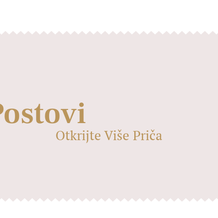
Postovi
Otkrijte Više Priča