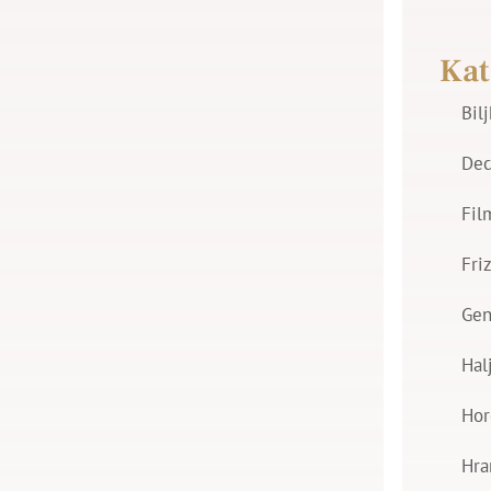
Kat
Bil
Dec
Fil
Fri
Gen
Hal
Hor
Hra