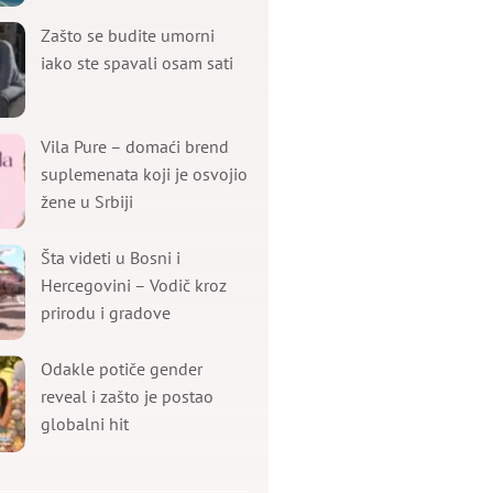
Zašto se budite umorni
iako ste spavali osam sati
Vila Pure – domaći brend
suplemenata koji je osvojio
žene u Srbiji
Šta videti u Bosni i
Hercegovini – Vodič kroz
prirodu i gradove
Odakle potiče gender
reveal i zašto je postao
globalni hit