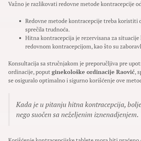
Važno je razlikovati redovne metode kontracepcije od
Redovne metode kontracepcije treba koristiti d
sprečila trudnoća.
Hitna kontracepcija je rezervisana za situacije
redovnom kontracepcijom, kao što su zaboravl
Konsultacija sa stručnjakom je preporučljiva pre upo
ordinacije, poput
ginekološke ordinacije Raović
, 
se osiguralo optimalno i sigurno korišćenje ove metod
Kada je u pitanju hitna kontracepcija, bolje
nego suočen sa neželjenim iznenadjenjem.
Korišćenje kontracepcijske tablete mora biti praće