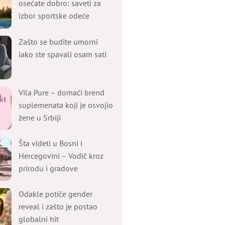
osećate dobro: saveti za
izbor sportske odeće
Zašto se budite umorni
iako ste spavali osam sati
Vila Pure – domaći brend
suplemenata koji je osvojio
žene u Srbiji
Šta videti u Bosni i
Hercegovini – Vodič kroz
prirodu i gradove
Odakle potiče gender
reveal i zašto je postao
globalni hit