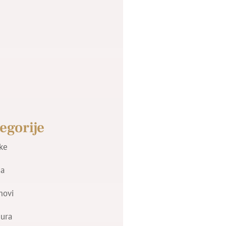
egorije
jke
a
movi
zura