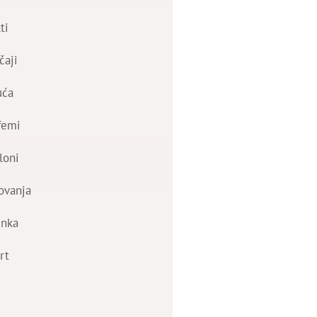
ti
čaji
uća
femi
loni
ovanja
nka
rt