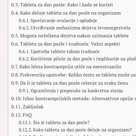
Tableta za dan posle: Kako i kada se koristi
Kako deluje tableta za dan posle na organizam
Sprečavanje ovulacije i oplodnje
Utvrđivanje mehanizma dejstva levonorgestrela
Moguća neželjena dejstva nakon uzimanja tablete
Tableta za dan posle i trudnoća: Važni aspekti
Upotreba tablete tokom trudnoće
Korišćenje pilule za dan posle i implikacije na plo
Kako hitna kontracepcija utiče na menstruaciju
Frekvencija upotrebe: Koliko često se tableta može u
Da li je tableta za dan posle rešenje za svaku ženu
Ograničenja i preporuke za konkretna stanja
Izbor kontracepcijskih metoda: Alternativne opcije z
Zaključak
FAQ
Šta je tableta za dan posle?
Kako tableta za dan posle deluje na organizam?