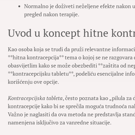
Normalno je doživeti neželjene efekte nakon u
pregled nakon terapije.
Uvod u koncept hitne kont
Kao osoba koja se trudi da pruži relevantne informacij
**hitna kontracepcija** tema o kojoj se ne razgovar
obasvijetlim kako se može obezbediti **zaštita od ne
**kontracepcijsku tabletu**, podeliću esencijalne inf
korišćenju ove opcije.
Kontracepcijska tableta
, često poznata kao „pilula za 
kontracepcije kako bi se sprečila moguća trudnoća n
Važno je naglasiti da ova metoda ne predstavlja stand
namenjena isključivo za vanredne situacije.