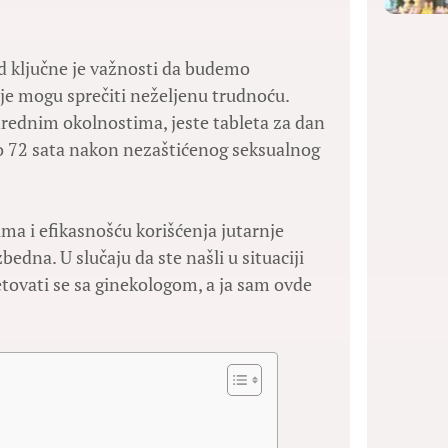
od ključne je važnosti da budemo
e mogu sprečiti neželjenu trudnoću.
anrednim okolnostima, jeste tableta za dan
 do 72 sata nakon nezaštićenog seksualnog
a i efikasnošću korišćenja jutarnje
bedna. U slučaju da ste našli u situaciji
etovati se sa ginekologom, a ja sam ovde