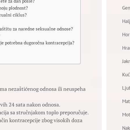
lete za dan posle?
Gen
moju plodnost?
rualni ciklus?
Hal
 zaštitu za naredne seksualne odnose?
Hor
?
i je potrebna dugoročna kontracepcija?
Hra
Jak
Kuć
Lju
vima nezaštićenog odnosa ili neuspeha
Mat
rvih 24 sata nakon odnosa.
acija sa stručnjakom toplo preporučuje.
Mot
čin kontracepcije zbog visokih doza
Nak