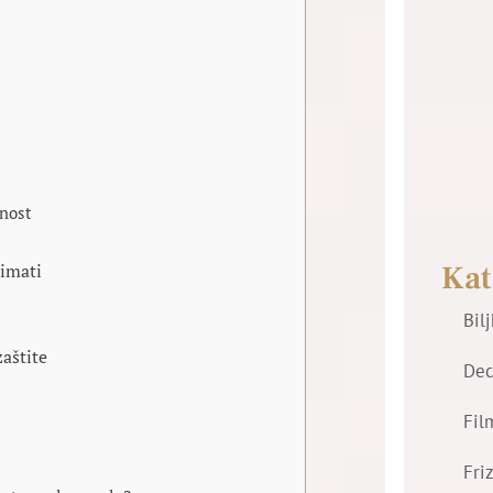
dnost
Kat
zimati
Bil
aštite
Dec
Fil
Fri