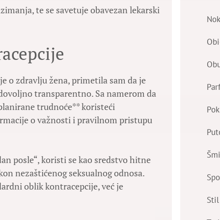
zimanja, te se savetuje obavezan lekarski
Nok
Obi
racepcije
Ob
e o zdravlju žena, primetila sam da je
Par
a dovoljno transparentno. Sa namerom da
planirane trudnoće** koristeći
Pok
ormacije o važnosti i pravilnom pristupu
Put
Šmi
dan posle“, koristi se kao sredstvo hitne
akon nezaštićenog seksualnog odnosa.
Spo
ardni oblik kontracepcije, već je
Stil