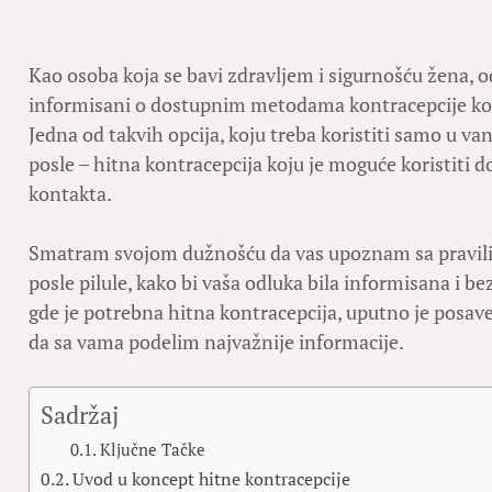
Kao osoba koja se bavi zdravljem i sigurnošću žena, 
informisani o dostupnim metodama kontracepcije koj
Jedna od takvih opcija, koju treba koristiti samo u v
posle – hitna kontracepcija koju je moguće koristiti
kontakta.
Smatram svojom dužnošću da vas upoznam sa pravilim
posle pilule, kako bi vaša odluka bila informisana i bez
gde je potrebna hitna kontracepcija, uputno je posav
da sa vama podelim najvažnije informacije.
Sadržaj
Ključne Tačke
Uvod u koncept hitne kontracepcije