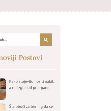
noviji Postovi
Kako slojevito nositi nakit,
a ne izgledati pretrpano
Šta obući za trening da se