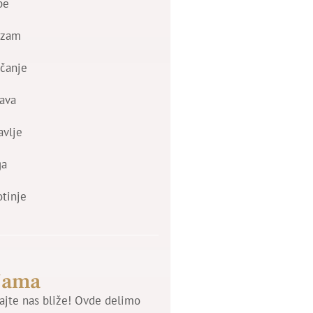
be
izam
čanje
ava
avlje
ga
otinje
Nama
jte nas bliže! Ovde delimo