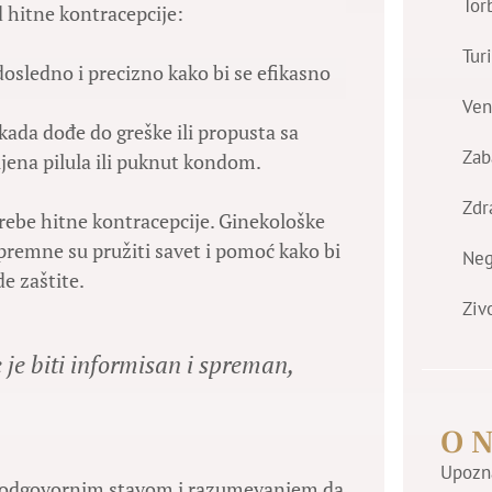
Tor
 hitne kontracepcije:
Tur
osledno i precizno kako bi se efikasno
Ven
 kada dođe do greške ili propusta sa
Zab
jena pilula ili puknut kondom.
Zdr
trebe hitne kontracepcije. Ginekološke
spremne su pružiti savet i pomoć kako bi
Ne
e zaštite.
Ziv
 je biti informisan i spreman,
O 
Upozna
no odgovornim stavom i razumevanjem da