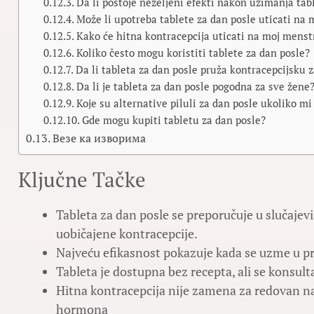
Da li postoje neželjeni efekti nakon uzimanja tab
Može li upotreba tablete za dan posle uticati na 
Kako će hitna kontracepcija uticati na moj menst
Koliko često mogu koristiti tablete za dan posle?
Da li tableta za dan posle pruža kontracepcijsku
Da li je tableta za dan posle pogodna za sve žene
Koje su alternative piluli za dan posle ukoliko m
Gde mogu kupiti tabletu za dan posle?
Везе ка изворима
Ključne Tačke
Tableta za dan posle se preporučuje u slučaje
uobičajene kontracepcije.
Najveću efikasnost pokazuje kada se uzme u p
Tableta je dostupna bez recepta, ali se konsult
Hitna kontracepcija nije zamena za redovan na
hormona