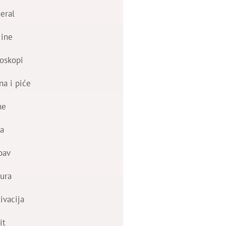
eral
jine
oskopi
na i piće
ne
a
bav
ura
ivacija
it