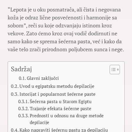
“Lepota je u oku posmatrača, ali čista i negovana
koža je odraz lične posvećenosti i harmonije sa
sobom”, reči su koje odzvanjaju istinom kroz
vekove. Zato ćemo kroz ovaj vodič dodirnuti ne
samo kako se sprema šećerna pasta, već i kako da
vaše telo zrači prirodnom poljubcem sunca i nege.
Sadržaj
Glavni zaključci
Uvod u egipatsku metodu depilacije
Istorijat i popularnost šećerne paste
Šećerna pasta u Starom Egiptu
Trajanje efekata šećerne paste
Prednosti u odnosu na druge metode
depilacije
Kako napraviti šećernu pastu za depilaciju