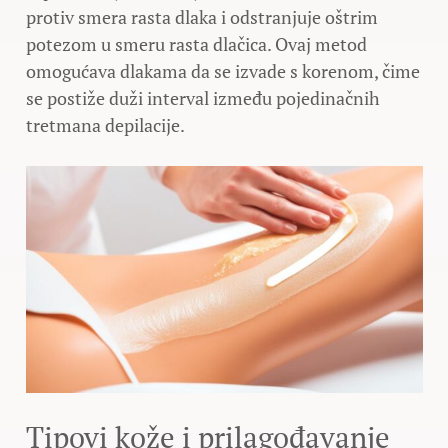
protiv smera rasta dlaka i odstranjuje oštrim
potezom u smeru rasta dlačica. Ovaj metod
omogućava dlakama da se izvade s korenom, čime
se postiže duži interval između pojedinačnih
tretmana depilacije.
Tipovi kože i prilagođavanje