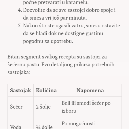
počne pretvarati u karamelu.
Dozvolite da se sve sastojci dobro spoje i
da smesa vri još par minuta.
Nakon što ste ugasili vatru, smesu ostavite
da se hladi dok ne dostigne gustinu
pogodnu za upotrebu.
Bitan segment svakog recepta su sastojci za
šećernu pastu. Evo detaljnog prikaza potrebnih
sastojaka:
Sastojak
Količina
Napomena
Beli ili smeđi šećer po
Šećer
2 šolje
izboru
Po mogućnosti
Voda
¼ šolje