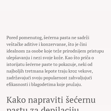
Pored pomenutog, šećerna pasta ne sadrži
veštačke aditive i konzervanse, što je čini
idealnom za osobe koje teže prirodnijem pristupu
ulepšavanju i nezi svoje kože. Kao što priča o
istorijatu šećerne paste to pokazuje, neki od
najboljih tretmana lepote traju kroz vekove,
zadržavajući svoju popularnost zahvaljujući
efikasnosti i blagodetima koje pružaju.
Kako napraviti šećernu
pastu za depilaciju