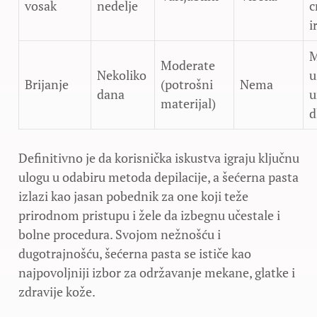
vosak
nedelje
c
i
M
Moderate
Nekoliko
u
Brijanje
(potrošni
Nema
dana
u
materijal)
d
Definitivno je da korisnička iskustva igraju ključnu
ulogu u odabiru metoda depilacije, a šećerna pasta
izlazi kao jasan pobednik za one koji teže
prirodnom pristupu i žele da izbegnu učestale i
bolne procedura. Svojom nežnošću i
dugotrajnošću, šećerna pasta se ističe kao
najpovoljniji izbor za održavanje mekane, glatke i
zdravije kože.