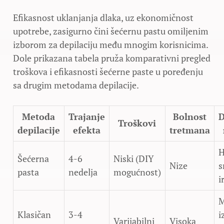
Efikasnost uklanjanja dlaka, uz ekonomičnost
upotrebe, zasigurno čini šećernu pastu omiljenim
izborom za depilaciju među mnogim korisnicima.
Dole prikazana tabela pruža komparativni pregled
troškova i efikasnosti šećerne paste u poređenju
sa drugim metodama depilacije.
Metoda
Trajanje
Bolnost
D
Troškovi
depilacije
efekta
tretmana
H
Šećerna
4-6
Niski (DIY
Nize
s
pasta
nedelja
mogućnost)
i
M
Klasičan
3-4
i
Varijabilni
Visoka