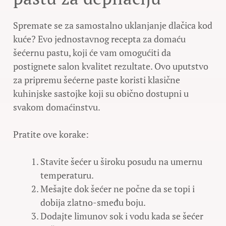
Spremate se za samostalno uklanjanje dlačica kod
kuće? Evo jednostavnog recepta za domaću
šećernu pastu, koji će vam omogućiti da
postignete salon kvalitet rezultate. Ovo uputstvo
za pripremu šećerne paste koristi klasične
kuhinjske sastojke koji su obično dostupni u
svakom domaćinstvu.
Pratite ove korake:
Stavite šećer u široku posudu na umernu
temperaturu.
Mešajte dok šećer ne počne da se topi i
dobija zlatno-smeđu boju.
Dodajte limunov sok i vodu kada se šećer