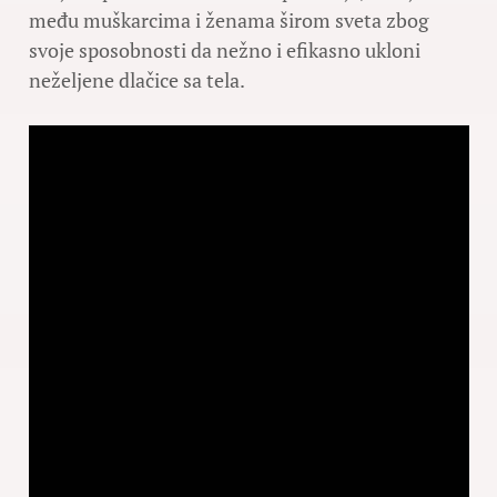
među muškarcima i ženama širom sveta zbog
svoje sposobnosti da nežno i efikasno ukloni
neželjene dlačice sa tela.