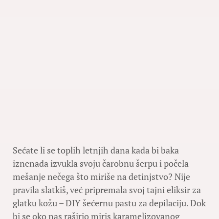
Sećate li se toplih letnjih dana kada bi baka
iznenada izvukla svoju čarobnu šerpu i počela
mešanje nečega što miriše na detinjstvo? Nije
pravila slatkiš, već pripremala svoj tajni eliksir za
glatku kožu – DIY šećernu pastu za depilaciju. Dok
bi se oko nas raširio miris karamelizovanog