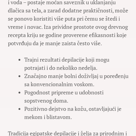
i voda – postaje moćan saveznik u uklanjanju
dlačica sa tela, a zarad dodatne praktičnosti, može
se ponovo koristiti više puta pri čemu se štedi i
vreme i novac. Iza prividne prostote ovog drevnog
recepta kriju se godine proverene efikasnosti koje
potvrđuju da je manje zaista često više.
Trajni rezultati depilacije koji mogu
potrajati i do nekoliko nedelja.
Značajno manje bolni doživljaj u poređenju
sa konvencionalnim voskom.
Pogodnost pripreme u udobnosti
sopstvenog doma.
Pozitivno dejstvo na kožu, ostavljajući je
mekom i blistavom.
Tradicija egipatske depilacije i želja za prirodnim i