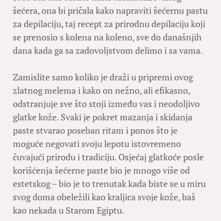
šećera, ona bi pričala kako napraviti šećernu pastu
za depilaciju, taj recept za prirodnu depilaciju koji
se prenosio s kolena na koleno, sve do današnjih
dana kada ga sa zadovoljstvom delimo i sa vama.
Zamislite samo koliko je draži u pripremi ovog
zlatnog melema i kako on nežno, ali efikasno,
odstranjuje sve što stoji između vas i neodoljivo
glatke kože. Svaki je pokret mazanja i skidanja
paste stvarao poseban ritam i ponos što je
moguće negovati svoju lepotu istovremeno
čuvajući prirodu i tradiciju. Osjećaj glatkoće posle
korišćenja šećerne paste bio je mnogo više od
estetskog – bio je to trenutak kada biste se u miru
svog doma obeležili kao kraljica svoje kože, baš
kao nekada u Starom Egiptu.