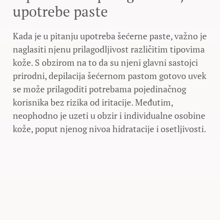
upotrebe paste
Kada je u pitanju upotreba šećerne paste, važno je
naglasiti njenu prilagodljivost različitim tipovima
kože. S obzirom na to da su njeni glavni sastojci
prirodni, depilacija šećernom pastom gotovo uvek
se može prilagoditi potrebama pojedinačnog
korisnika bez rizika od iritacije. Međutim,
neophodno je uzeti u obzir i individualne osobine
kože, poput njenog nivoa hidratacije i osetljivosti.