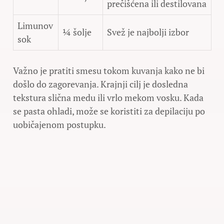
prečišćena ili destilovana
Limunov
¼ šolje
Svež je najbolji izbor
sok
Važno je pratiti smesu tokom kuvanja kako ne bi
došlo do zagorevanja. Krajnji cilj je dosledna
tekstura slična medu ili vrlo mekom vosku. Kada
se pasta ohladi, može se koristiti za depilaciju po
uobičajenom postupku.