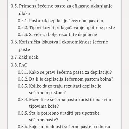
Primena šećerne paste za efikasno uklanjanje
dlaka
Postupak depilacije šećernom pastom
Tipovi kože i prilagođavanje upotrebe paste
Saveti za bolje rezultate depilacije
Korisnička iskustva i ekonomičnost šećerne
paste
Zaključak
FAQ
Kako se pravi šećerna pasta za depilaciju?
Da li je depilacija šećernom pastom bolna?
Koliko dugo traju rezultati depilacije
šećernom pastom?
Može li se šećerna pasta koristiti na svim
tipovima kože?
Šta je potrebno uraditi pre upotrebe
šećerne paste?
Koje su prednosti šećerne paste u odnosu