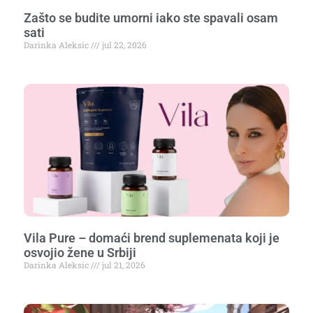
Zašto se budite umorni iako ste spavali osam
sati
Darinka Aleksic
jul 22, 2026
Vila Pure – domaći brend suplemenata koji je
osvojio žene u Srbiji
Darinka Aleksic
jul 21, 2026