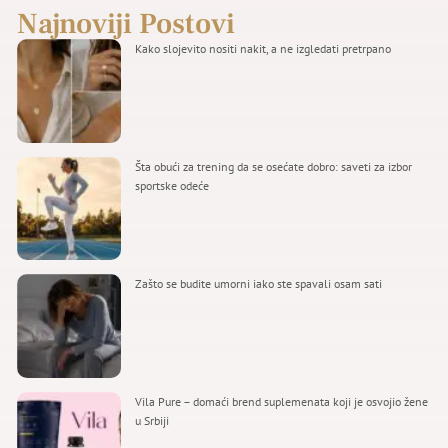
Najnoviji Postovi
Kako slojevito nositi nakit, a ne izgledati pretrpano
Šta obući za trening da se osećate dobro: saveti za izbor
sportske odeće
Zašto se budite umorni iako ste spavali osam sati
Vila Pure – domaći brend suplemenata koji je osvojio žene
u Srbiji