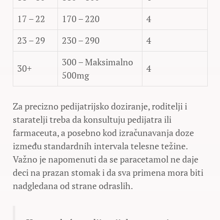
17 – 22
170 – 220
4
23 – 29
230 – 290
4
300 – Maksimalno
30+
4
500mg
Za precizno pedijatrijsko doziranje, roditelji i
staratelji treba da konsultuju pedijatra ili
farmaceuta, a posebno kod izračunavanja doze
između standardnih intervala telesne težine.
Važno je napomenuti da se paracetamol ne daje
deci na prazan stomak i da sva primena mora biti
nadgledana od strane odraslih.