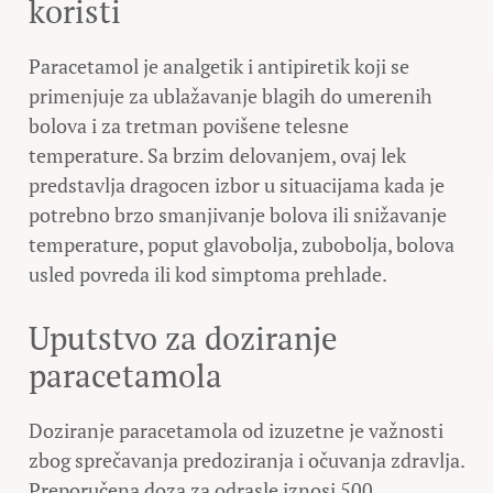
koristi
Paracetamol je analgetik i antipiretik koji se
primenjuje za ublažavanje blagih do umerenih
bolova i za tretman povišene telesne
temperature. Sa brzim delovanjem, ovaj lek
predstavlja dragocen izbor u situacijama kada je
potrebno brzo smanjivanje bolova ili snižavanje
temperature, poput glavobolja, zubobolja, bolova
usled povreda ili kod simptoma prehlade.
Uputstvo za doziranje
paracetamola
Doziranje paracetamola od izuzetne je važnosti
zbog sprečavanja predoziranja i očuvanja zdravlja.
Preporučena doza za odrasle iznosi 500