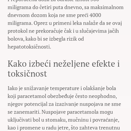
miligrama do četiri puta dnevno, sa maksimalnom
dnevnom dozom koja ne sme preći 4000
miligrama. Oprez u primeni leka nalaže da se ovaj
protokol ne prekoračuje čak i u slučajevima jačih
bolova, kako bi se izbegla rizik od
hepatotoksičnosti.
Kako izbeći neželjene efekte i
toksičnost
Iako je snižavanje temperature i olakšanje bola
koji paracetamol obezbeđuje često neophodno,
njegov potencijal za izazivanje nuspojava ne sme
se zanemariti. Nuspojave paracetamola mogu
uključivati bol u stomaku, mučninu i povraćanje,
kao i promene u radu jetre, što zahteva trenutnu