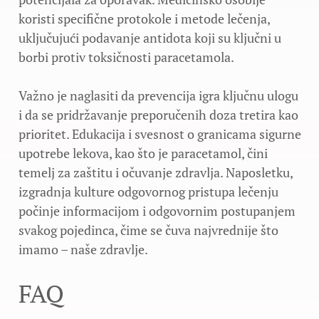
koristi specifične protokole i metode lečenja,
uključujući podavanje antidota koji su ključni u
borbi protiv toksičnosti paracetamola.
Važno je naglasiti da prevencija igra ključnu ulogu
i da se pridržavanje preporučenih doza tretira kao
prioritet. Edukacija i svesnost o granicama sigurne
upotrebe lekova, kao što je paracetamol, čini
temelj za zaštitu i očuvanje zdravlja. Naposletku,
izgradnja kulture odgovornog pristupa lečenju
počinje informacijom i odgovornim postupanjem
svakog pojedinca, čime se čuva najvrednije što
imamo – naše zdravlje.
FAQ