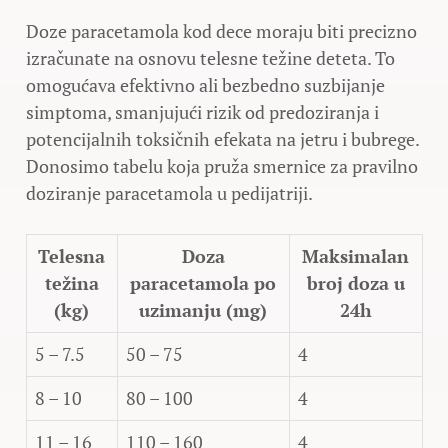
Doze paracetamola kod dece moraju biti precizno
izračunate na osnovu telesne težine deteta. To
omogućava efektivno ali bezbedno suzbijanje
simptoma, smanjujući rizik od predoziranja i
potencijalnih toksičnih efekata na jetru i bubrege.
Donosimo tabelu koja pruža smernice za pravilno
doziranje paracetamola u pedijatriji.
Telesna
Doza
Maksimalan
težina
paracetamola po
broj doza u
(kg)
uzimanju (mg)
24h
5 – 7.5
50 – 75
4
8 – 10
80 – 100
4
11 – 16
110 – 160
4