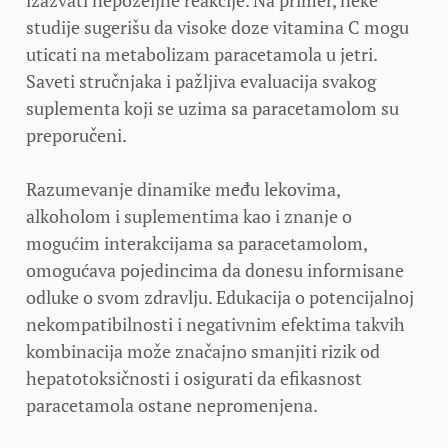
izazvati nepoželjne reakcije. Na primer, neke
studije sugerišu da visoke doze vitamina C mogu
uticati na metabolizam paracetamola u jetri.
Saveti stručnjaka i pažljiva evaluacija svakog
suplementa koji se uzima sa paracetamolom su
preporučeni.
Razumevanje dinamike među lekovima,
alkoholom i suplementima kao i znanje o
mogućim interakcijama sa paracetamolom,
omogućava pojedincima da donesu informisane
odluke o svom zdravlju. Edukacija o potencijalnoj
nekompatibilnosti i negativnim efektima takvih
kombinacija može značajno smanjiti rizik od
hepatotoksičnosti i osigurati da efikasnost
paracetamola ostane nepromenjena.