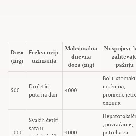
Maksimalna
Nuspojave 
Doza
Frekvencija
dnevna
zahtevaj
(mg)
uzimanja
doza (mg)
pažnju
Bol u stomaku
Do četiri
mučnina,
500
4000
puta na dan
promene jetr
enzima
Hepatotoksič
Svakih četiri
, povraćanje,
sata u
1000
4000
potreba za