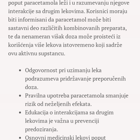
poput paracetamola leži i u razumevanju njegove
interakcije sa drugim lekovima. Korisnici moraju
biti informisani da paracetamol može biti
sastavni deo različitih kombinovanih preparata,
te da nenameran višak doza može proisteći iz
korišćenja više lekova istovremeno koji sadrže
ovu aktivnu supstancu.
Odgovornost pri uzimanju leka
podrazumeva pridržavanje preporučenih
doza.
Pravilna upotreba paracetamola smanjuje
rizik od neželjenih efekata.
Edukacija o interakcijama sa drugim
lekovima je važna u prevenciji
predoziranja.
Osnovni medicinski lekovi poput