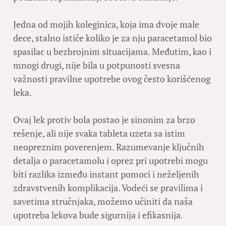
Jedna od mojih koleginica, koja ima dvoje male
dece, stalno ističe koliko je za nju paracetamol bio
spasilac u bezbrojnim situacijama. Međutim, kao i
mnogi drugi, nije bila u potpunosti svesna
važnosti pravilne upotrebe ovog često korišćenog
leka.
Ovaj lek protiv bola postao je sinonim za brzo
rešenje, ali nije svaka tableta uzeta sa istim
neopreznim poverenjem. Razumevanje ključnih
detalja o paracetamolu i oprez pri upotrebi mogu
biti razlika između instant pomoci i neželjenih
zdravstvenih komplikacija. Vodeći se pravilima i
savetima stručnjaka, možemo učiniti da naša
upotreba lekova bude sigurnija i efikasnija.