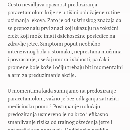
Često nevidljiva opasnost predoziranja
paracetamolom krije se u tišini uobičajene rutine
uzimanja lekova. Zato je od suštinskog značaja da
se prepoznaju prvi znaci koji ukazuju na toksični
efekt koji može imati dalekosežne posledice na
zdravlje jetre. Simptomi poput neobično
intenzivnog bola u stomaku, neprestana mučnina
i povraćanje, osećaj umora i slabosti, pa čak i
promene boje kože i očiju trebaju biti momentalni
alarm za preduzimanje akcije.
U momentima kada sumnjamo na predoziranje
paracetamolom, važno je bez odlaganja zatražiti
medicinsku pomoć. Postupanje u slučaju
predoziranja usmereno je na brzo i efikasno
smanjivanje rizika od trajnog oštećenja jetre i
potencijala za oporavak. Medicinsko osoblje