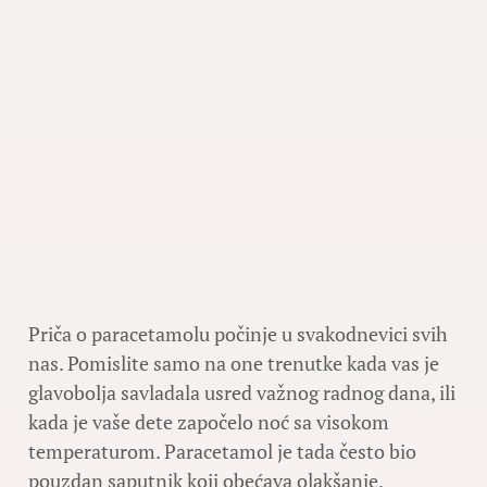
Priča o paracetamolu počinje u svakodnevici svih
nas. Pomislite samo na one trenutke kada vas je
glavobolja savladala usred važnog radnog dana, ili
kada je vaše dete započelo noć sa visokom
temperaturom. Paracetamol je tada često bio
pouzdan saputnik koji obećava olakšanje.