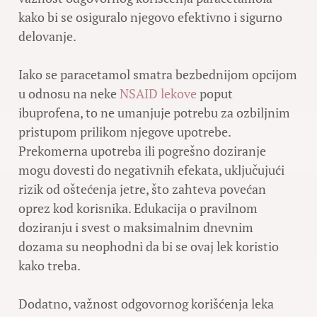
kako bi se osiguralo njegovo efektivno i sigurno
delovanje.
Iako se paracetamol smatra bezbednijom opcijom
u odnosu na neke
NSAID lekove
poput
ibuprofena, to ne umanjuje potrebu za ozbiljnim
pristupom prilikom njegove upotrebe.
Prekomerna upotreba ili pogrešno doziranje
mogu dovesti do negativnih efekata, uključujući
rizik od oštećenja jetre, što zahteva povećan
oprez kod korisnika. Edukacija o pravilnom
doziranju i svest o maksimalnim dnevnim
dozama su neophodni da bi se ovaj lek koristio
kako treba.
Dodatno, važnost odgovornog korišćenja leka