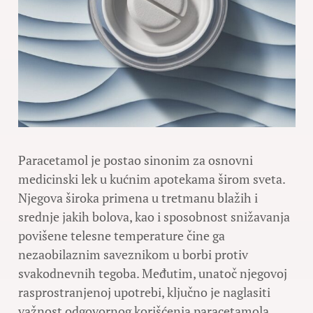
Paracetamol je postao sinonim za osnovni
medicinski lek u kućnim apotekama širom sveta.
Njegova široka primena u tretmanu blažih i
srednje jakih bolova, kao i sposobnost snižavanja
povišene telesne temperature čine ga
nezaobilaznim saveznikom u borbi protiv
svakodnevnih tegoba. Međutim, unatoč njegovoj
rasprostranjenoj upotrebi, ključno je naglasiti
važnost odgovornog korišćenja paracetamola