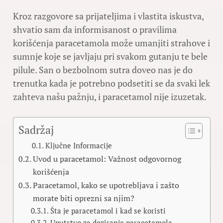
Kroz razgovore sa prijateljima i vlastita iskustva,
shvatio sam da informisanost o pravilima
korišćenja paracetamola može umanjiti strahove i
sumnje koje se javljaju pri svakom gutanju te bele
pilule. San o bezbolnom sutra doveo nas je do
trenutka kada je potrebno podsetiti se da svaki lek
zahteva našu pažnju, i paracetamol nije izuzetak.
Sadržaj
Ključne Informacije
Uvod u paracetamol: Važnost odgovornog
korišćenja
Paracetamol, kako se upotrebljava i zašto
morate biti oprezni sa njim?
Šta je paracetamol i kad se koristi
Uputstvo za doziranje paracetamola