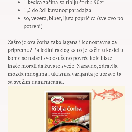
1 kesica začina za riblju čorbu 90gr
1,5 do 2dl kuvanog paradajza
so, vegeta, biber, ljuta papričica (sve ovo po
potrebi)
Zašto je ova čorba tako lagana i jednostavna za
pripremu? Pa jedini razlog za to je začin u kesici u
kome se nalazi svo osušeno povrće koje biste
inače morali da kuvate sveže. Naravno, zdravija
možda mnogima i ukusnija varijanta je upravo ta
sa svežim namirnicama.