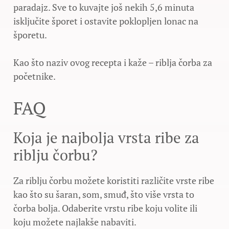
paradajz. Sve to kuvajte još nekih 5,6 minuta
isključite šporet i ostavite poklopljen lonac na
šporetu.
Kao što naziv ovog recepta i kaže – riblja čorba za
početnike.
FAQ
Koja je najbolja vrsta ribe za
riblju čorbu?
Za riblju čorbu možete koristiti različite vrste ribe
kao što su šaran, som, smuđ, što više vrsta to
čorba bolja. Odaberite vrstu ribe koju volite ili
koju možete najlakše nabaviti.