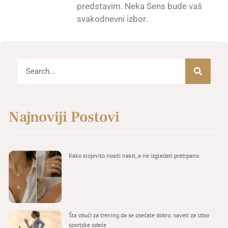
predstavim. Neka Sens bude vaš
svakodnevni izbor.
Najnoviji Postovi
Kako slojevito nositi nakit, a ne izgledati pretrpano
Šta obući za trening da se osećate dobro: saveti za izbor
sportske odeće