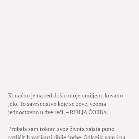
Konačno je na red došlo moje omiljeno kuvano
jelo. To savršenstvo koje se zove, veoma
jednostavno u dve reči, – RIBLJA ČORBA.
Probala sam tokom svog života zaista puno
različitih varijanti riblje čorbe. Odlazila sam i na