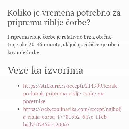
Koliko je vremena potrebno za
pripremu riblje čorbe?
Priprema riblje čorbe je relativno brza, obično
traje oko 30-45 minuta, uključujući čišćenje ribe i
kuvanje čorbe.
Veze ka izvorima
https://stil.kurir.rs/recepti/214999/korak-
po-korak-priprema-riblje-corbe-za-
pocetnike
https://web.coolinarika.com/recept/najbolj
a-riblja-corba-177813b2-647c-11eb-
bcd2-0242ac1200a7