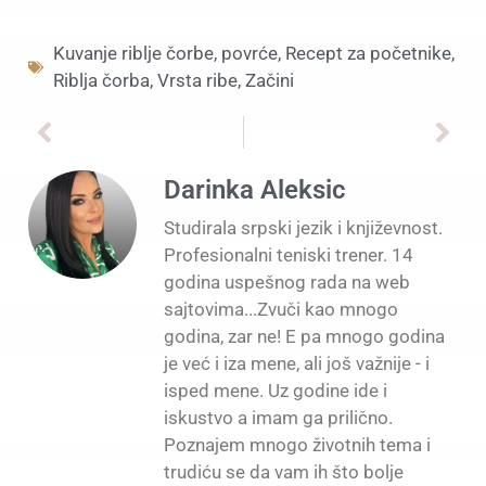
Kuvanje riblje čorbe
,
povrće
,
Recept za početnike
,
Riblja čorba
,
Vrsta ribe
,
Začini
Darinka Aleksic
Studirala srpski jezik i književnost.
Profesionalni teniski trener. 14
godina uspešnog rada na web
sajtovima...Zvuči kao mnogo
godina, zar ne! E pa mnogo godina
je već i iza mene, ali još važnije - i
isped mene. Uz godine ide i
iskustvo a imam ga prilično.
Poznajem mnogo životnih tema i
trudiću se da vam ih što bolje