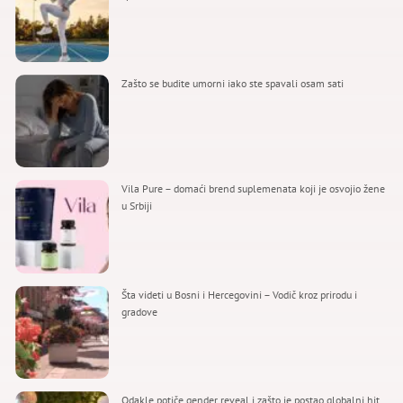
Zašto se budite umorni iako ste spavali osam sati
Vila Pure – domaći brend suplemenata koji je osvojio žene
u Srbiji
Šta videti u Bosni i Hercegovini – Vodič kroz prirodu i
gradove
Odakle potiče gender reveal i zašto je postao globalni hit