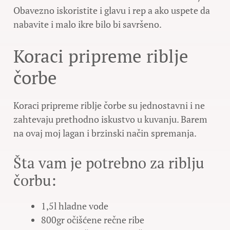
Obavezno iskoristite i glavu i rep a ako uspete da
nabavite i malo ikre bilo bi savršeno.
Koraci pripreme riblje
čorbe
Koraci pripreme riblje čorbe su jednostavni i ne
zahtevaju prethodno iskustvo u kuvanju. Barem
na ovaj moj lagan i brzinski način spremanja.
Šta vam je potrebno za riblju
čorbu:
1,5l hladne vode
800gr očišćene rečne ribe