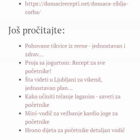
https://domacirecepti.net/domaca-riblja-
corba/
Još pročitajte:
Pohovane tikvice iz rerne - jednostavan i
zdrav…
Proja sa jogurtom: Recept za sve
početnike!
Šta videti u Ljubljani za vikend,
jednostavan plan…
Kako učiniti trčanje laganim - saveti za
početnike
Mini-vodič za vežbanje kardio joge za
početnike
Hrono dijeta za početnike detaljan vodič