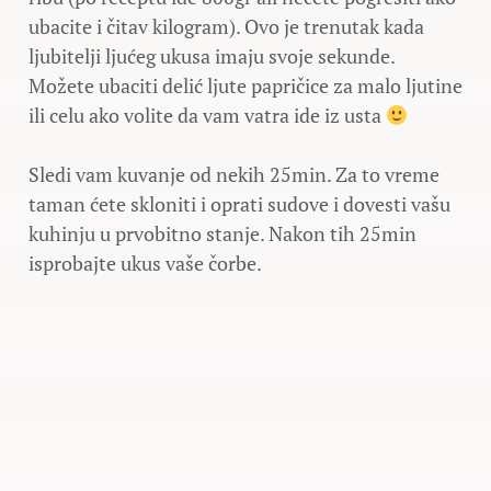
ubacite i čitav kilogram). Ovo je trenutak kada
ljubitelji ljućeg ukusa imaju svoje sekunde.
Možete ubaciti delić ljute papričice za malo ljutine
ili celu ako volite da vam vatra ide iz usta
Sledi vam kuvanje od nekih 25min. Za to vreme
taman ćete skloniti i oprati sudove i dovesti vašu
kuhinju u prvobitno stanje. Nakon tih 25min
isprobajte ukus vaše čorbe.