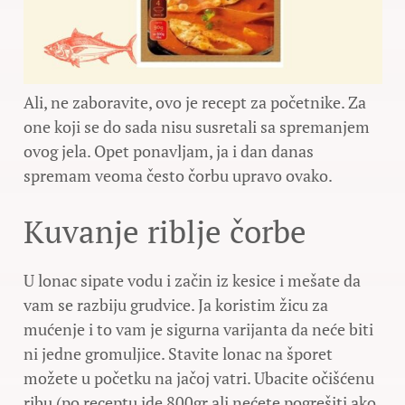
Ali, ne zaboravite, ovo je recept za početnike. Za
one koji se do sada nisu susretali sa spremanjem
ovog jela. Opet ponavljam, ja i dan danas
spremam veoma često čorbu upravo ovako.
Kuvanje riblje čorbe
U lonac sipate vodu i začin iz kesice i mešate da
vam se razbiju grudvice. Ja koristim žicu za
mućenje i to vam je sigurna varijanta da neće biti
ni jedne gromuljice. Stavite lonac na šporet
možete u početku na jačoj vatri. Ubacite očišćenu
ribu (po receptu ide 800gr ali nećete pogrešiti ako