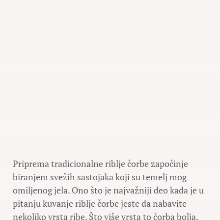
Priprema tradicionalne riblje čorbe započinje
biranjem svežih sastojaka koji su temelj mog
omiljenog jela. Ono što je najvažniji deo kada je u
pitanju kuvanje riblje čorbe jeste da nabavite
nekoliko vrsta ribe. Što više vrsta to čorba bolja.