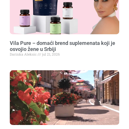
Vila Pure – domaći brend suplemenata koji je
osvojio žene u Srbiji
Darinka Aleksic
jul 21, 2026