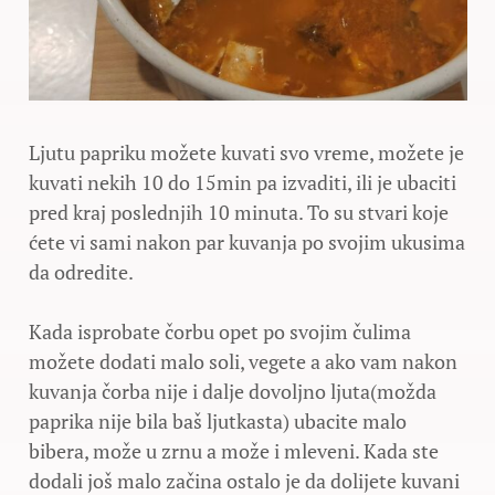
Ljutu papriku možete kuvati svo vreme, možete je
kuvati nekih 10 do 15min pa izvaditi, ili je ubaciti
pred kraj poslednjih 10 minuta. To su stvari koje
ćete vi sami nakon par kuvanja po svojim ukusima
da odredite.
Kada isprobate čorbu opet po svojim čulima
možete dodati malo soli, vegete a ako vam nakon
kuvanja čorba nije i dalje dovoljno ljuta(možda
paprika nije bila baš ljutkasta) ubacite malo
bibera, može u zrnu a može i mleveni. Kada ste
dodali još malo začina ostalo je da dolijete kuvani