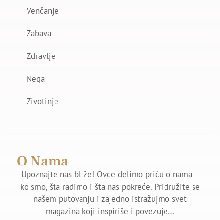
Venčanje
Zabava
Zdravlje
Nega
Zivotinje
O Nama
Upoznajte nas bliže! Ovde delimo priču o nama –
ko smo, šta radimo i šta nas pokreće. Pridružite se
našem putovanju i zajedno istražujmo svet
magazina koji inspiriše i povezuje…