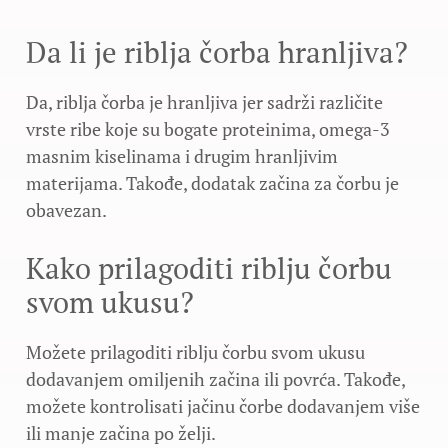
Da li je riblja čorba hranljiva?
Da, riblja čorba je hranljiva jer sadrži različite
vrste ribe koje su bogate proteinima, omega-3
masnim kiselinama i drugim hranljivim
materijama. Takođe, dodatak začina za čorbu je
obavezan.
Kako prilagoditi riblju čorbu
svom ukusu?
Možete prilagoditi riblju čorbu svom ukusu
dodavanjem omiljenih začina ili povrća. Takođe,
možete kontrolisati jačinu čorbe dodavanjem više
ili manje začina po želji.