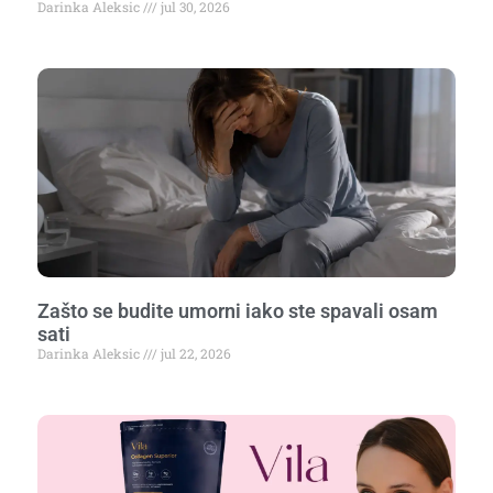
Darinka Aleksic
jul 30, 2026
Zašto se budite umorni iako ste spavali osam
sati
Darinka Aleksic
jul 22, 2026