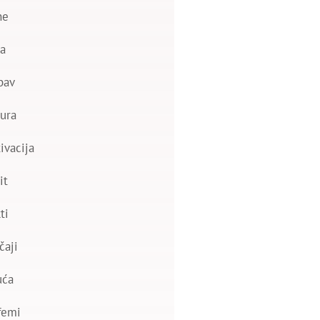
ne
a
bav
ura
ivacija
it
ti
čaji
uća
femi