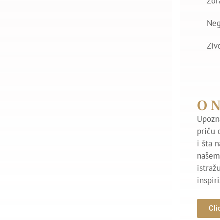
Zdr
Ne
Ziv
O 
Upozna
priču 
i šta 
našem 
istraž
inspir
Cli