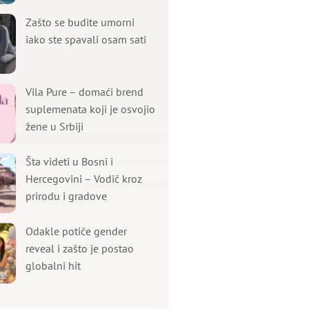
Zašto se budite umorni
iako ste spavali osam sati
Vila Pure – domaći brend
suplemenata koji je osvojio
žene u Srbiji
Šta videti u Bosni i
Hercegovini – Vodič kroz
prirodu i gradove
Odakle potiče gender
reveal i zašto je postao
globalni hit