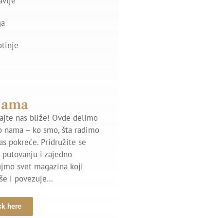
avlje
ga
otinje
Nama
jte nas bliže! Ovde delimo
o nama – ko smo, šta radimo
nas pokreće. Pridružite se
putovanju i zajedno
ujmo svet magazina koji
iše i povezuje…
ck here