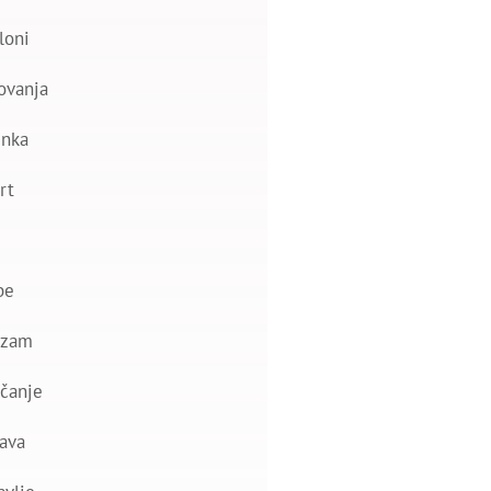
loni
ovanja
nka
rt
be
izam
čanje
ava