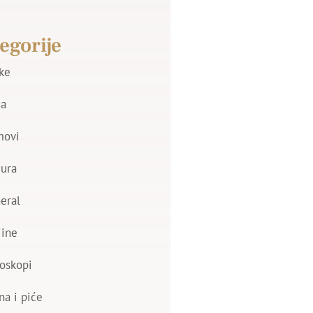
egorije
jke
a
movi
zura
eral
jine
oskopi
na i piće