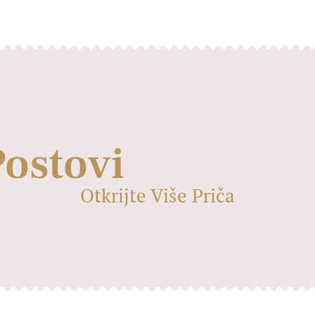
Postovi
Otkrijte Više Priča