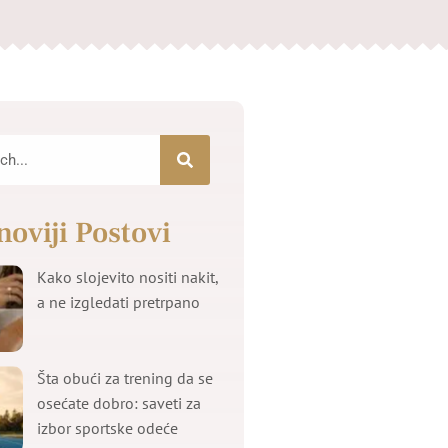
noviji Postovi
Kako slojevito nositi nakit,
a ne izgledati pretrpano
Šta obući za trening da se
osećate dobro: saveti za
izbor sportske odeće