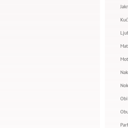
Jak
Kuć
Lju
Mat
Mot
Nak
Nok
Obi
Ob
Par