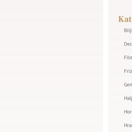
Kat
Bil
Dec
Fil
Fri
Gen
Hal
Hor
Hra