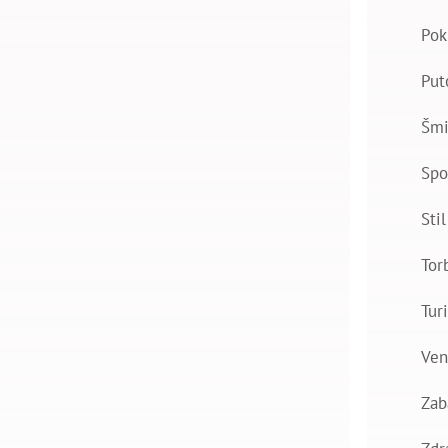
Pok
Put
Šmi
Spo
Stil
Tor
Tur
Ven
Zab