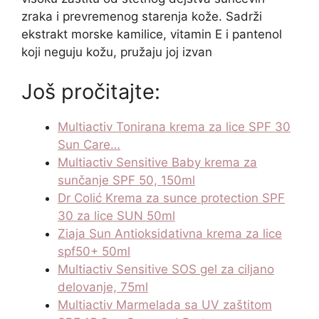
zraka i prevremenog starenja kože. Sadrži
ekstrakt morske kamilice, vitamin E i pantenol
koji neguju kožu, pružaju joj izvan
Još pročitajte:
Multiactiv Tonirana krema za lice SPF 30
Sun Care…
Multiactiv Sensitive Baby krema za
sunčanje SPF 50, 150ml
Dr Colić Krema za sunce protection SPF
30 za lice SUN 50ml
Ziaja Sun Antioksidativna krema za lice
spf50+ 50ml
Multiactiv Sensitive SOS gel za ciljano
delovanje, 75ml
Multiactiv Marmelada sa UV zaštitom