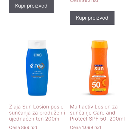
990
rsd
Kupi proizvod
Kupi proizvod
Ziaja Sun Losion posle
Multiactiv Losion za
sunčanja za produžen i
sunčanje Care and
ujednačen ten 200ml
Protect SPF 50, 200ml
899
rsd
1.099
rsd