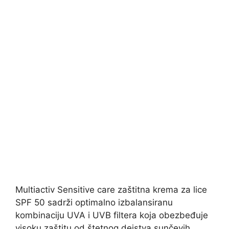
Multiactiv Sensitive care zaštitna krema za lice
SPF 50 sadrži optimalno izbalansiranu
kombinaciju UVA i UVB filtera koja obezbeđuje
visoku zaštitu od štetnog dejstva sunčevih