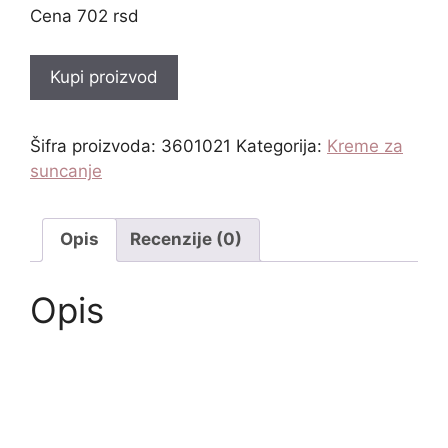
702
rsd
Kupi proizvod
Šifra proizvoda:
3601021
Kategorija:
Kreme za
suncanje
Opis
Recenzije (0)
Opis