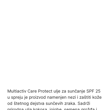
Multiactiv Care Protect ulje za sunčanje SPF 25
u spreju je proizvod namenjen nezi i zaštiti kože
od štetnog dejstva sunčevih zraka. Sadrži
prirodna ulja kokosa, jojobe, semena grožđa i