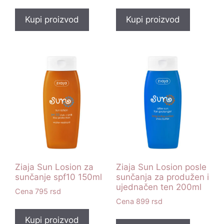
Kupi proizvod
Kupi proizvod
Ziaja Sun Losion za
Ziaja Sun Losion posle
sunčanje spf10 150ml
sunčanja za produžen i
ujednačen ten 200ml
795
rsd
899
rsd
Kupi proizvod