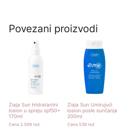
Povezani proizvodi
Ziaja Sun Hidratantni
Ziaja Sun Umirujući
losion u spreju spf50+
losion posle sunčanja
170ml
200ml
2.569
rsd
539
rsd