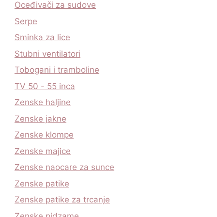
Oceđivači za sudove
Serpe
Sminka za lice
Stubni ventilatori
Tobogani i tramboline
TV 50 - 55 inca
Zenske haljine
Zenske jakne
Zenske klompe
Zenske majice
Zenske naocare za sunce
Zenske patike
Zenske patike za trcanje
Zenske pidzame