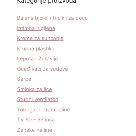
Kategorije proizvoda
Balans bicikli i tricikli za decu
Intimna higijena
Kreme za suncanje
Krupna plastika
Lepota i Zdravlje
Oceđivači za sudove
Serpe
Sminka za lice
Stubni ventilatori
Tobogani i tramboline
TV 50 - 55 inca
Zenske haljine