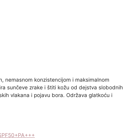
om, nemasnom konzistencijom i maksimalnom
a sunčeve zrake i štiti kožu od dejstva slobodnih
skih vlakana i pojavu bora. Održava glatkoću i
m SPF50+PA+++