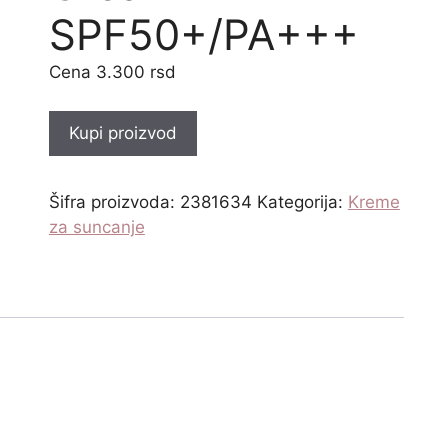
SPF50+/PA+++
3.300
rsd
Kupi proizvod
Šifra proizvoda:
2381634
Kategorija:
Kreme
za suncanje