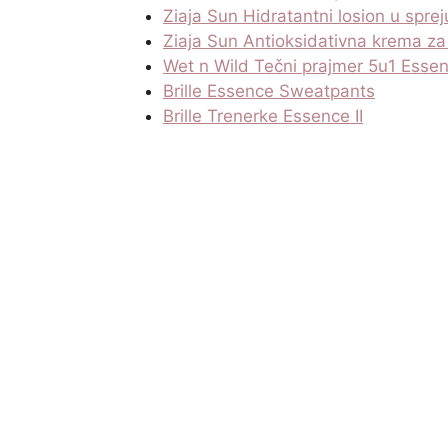
Ziaja Sun Hidratantni losion u spre
Ziaja Sun Antioksidativna krema za
Wet n Wild Tečni prajmer 5u1 Esse
Brille Essence Sweatpants
Brille Trenerke Essence II