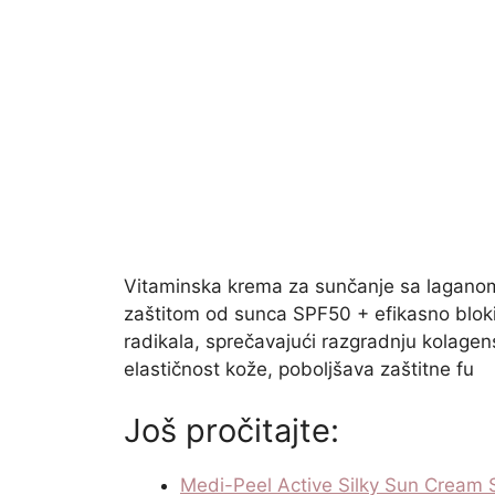
Vitaminska krema za sunčanje sa lagan
zaštitom od sunca SPF50 + efikasno blokir
radikala, sprečavajući razgradnju kolagen
elastičnost kože, poboljšava zaštitne fu
Još pročitajte:
Medi-Peel Active Silky Sun Crea