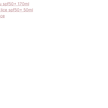
ju spf50+ 170ml
 lice spf50+ 50ml
nce