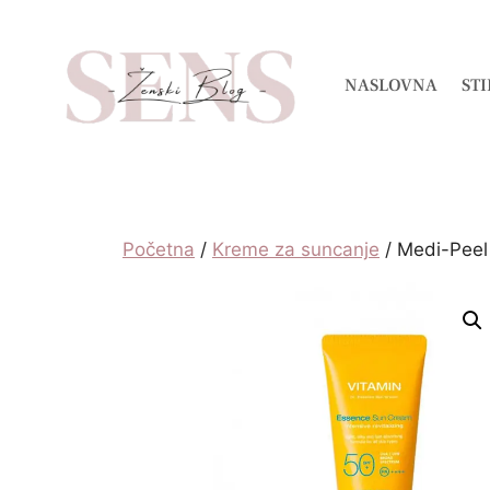
NASLOVNA
STI
Početna
/
Kreme za suncanje
/ Medi-Peel