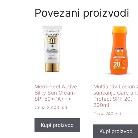
Povezani proizvodi
Medi-Peel Active
Multiactiv Losion 
Silky Sun Cream
sunčanje Care an
SPF50+PA+++
Protect SPF 20,
200ml
2.400
rsd
740
rsd
Kupi proizvod
Kupi proizvod