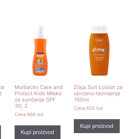
za
Multiactiv Care and
Ziaja Sun Losion za
d
Protect Kids Mleko
ubrzano tamnjenje
za sunčanje SPF
150ml
30, 2
655
rsd
868
rsd
Kupi proizvod
Kupi proizvod