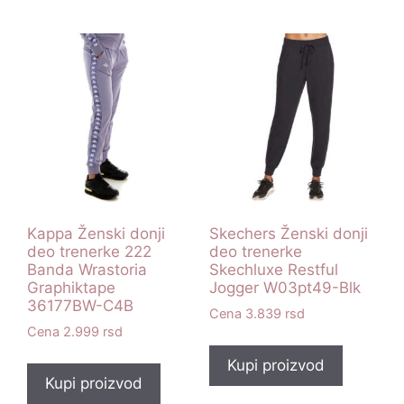
Kappa Ženski donji
Skechers Ženski donji
deo trenerke 222
deo trenerke
Banda Wrastoria
Skechluxe Restful
Graphiktape
Jogger W03pt49-Blk
36177BW-C4B
3.839
rsd
2.999
rsd
Kupi proizvod
Kupi proizvod