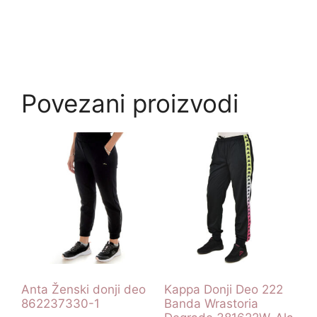
Povezani proizvodi
Anta Ženski donji deo
Kappa Donji Deo 222
862237330-1
Banda Wrastoria