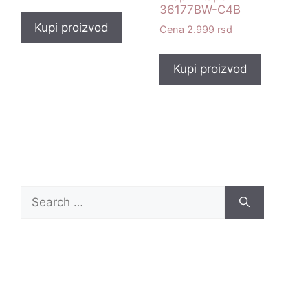
36177BW-C4B
Kupi proizvod
2.999
rsd
Kupi proizvod