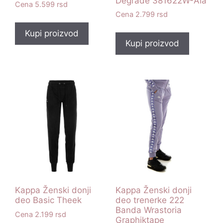
Degrade 381622W-Ala
5.599
rsd
2.799
rsd
Kupi proizvod
Kupi proizvod
Kappa Ženski donji
Kappa Ženski donji
deo Basic Theek
deo trenerke 222
Banda Wrastoria
2.199
rsd
Graphiktape