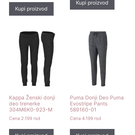
Kupi proizvod
Kupi proizvod
Kappa Ženski donji
Puma Donji Deo Puma
deo trenerke
Evostripe Pants
304M6K0-923-M
589160-01
2.199
rsd
4.199
rsd