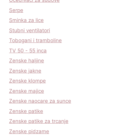
Oceđivači za sudove
Serpe
Sminka za lice
Stubni ventilatori
Tobogani i tramboline
TV 50 - 55 inca
Zenske haljine
Zenske jakne
Zenske klompe
Zenske majice
Zenske naocare za sunce
Zenske patike
Zenske patike za trcanje
Zenske pidzame