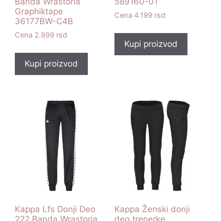
Banda Wrastoria
589160-01
Graphiktape
4.199
rsd
36177BW-C4B
2.999
rsd
Kupi proizvod
Kupi proizvod
Kappa Lfs Donji Deo
Kappa Ženski donji
222 Banda Wrastoria
deo trenerke