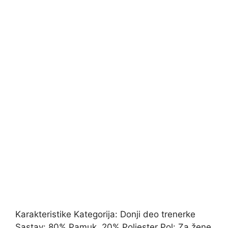
Karakteristike Kategorija: Donji deo trenerke
Sastav: 80% Pamuk, 20% Poliester Pol: Za žene