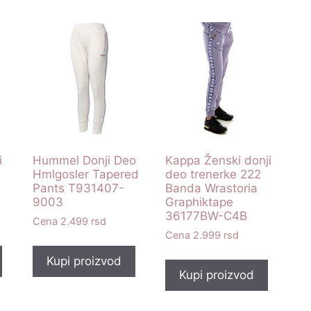
i
Hummel Donji Deo
Kappa Ženski donji
Hmlgosler Tapered
deo trenerke 222
Pants T931407-
Banda Wrastoria
9003
Graphiktape
36177BW-C4B
2.499
rsd
2.999
rsd
Kupi proizvod
Kupi proizvod