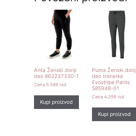
Anta Ženski donji
Puma Ženski donj
deo 862237330-1
deo trenerke
Evostripe Pants
5.599
rsd
585948-01
4.299
rsd
Kupi proizvod
Kupi proizvod