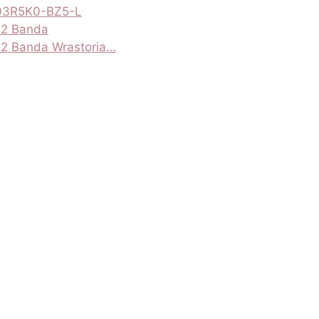
303R5K0-BZ5-L
22 Banda
22 Banda Wrastoria…