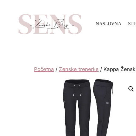
NASLOVNA
STI
Početna
/
Zenske trenerke
/ Kappa Žensk