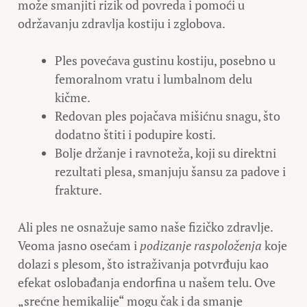
može smanjiti rizik od povreda i pomoći u
održavanju zdravlja kostiju i zglobova.
Ples povećava gustinu kostiju, posebno u
femoralnom vratu i lumbalnom delu
kičme.
Redovan ples pojačava mišićnu snagu, što
dodatno štiti i podupire kosti.
Bolje držanje i ravnoteža, koji su direktni
rezultati plesa, smanjuju šansu za padove i
frakture.
Ali ples ne osnažuje samo naše fizičko zdravlje.
Veoma jasno osećam i
podizanje raspoloženja
koje
dolazi s plesom, što istraživanja potvrđuju kao
efekat oslobađanja endorfina u našem telu. Ove
„srećne hemikalije“ mogu čak i da smanje