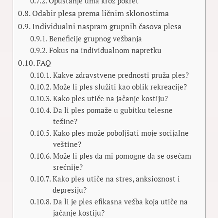
Opuštanje uma kroz pokret
Odabir plesa prema ličnim sklonostima
Individualni naspram grupnih časova plesa
Beneficije grupnog vežbanja
Fokus na individualnom napretku
FAQ
Kakve zdravstvene prednosti pruža ples?
Može li ples služiti kao oblik rekreacije?
Kako ples utiče na jačanje kostiju?
Da li ples pomaže u gubitku telesne
težine?
Kako ples može poboljšati moje socijalne
veštine?
Može li ples da mi pomogne da se osećam
srećnije?
Kako ples utiče na stres, anksioznost i
depresiju?
Da li je ples efikasna vežba koja utiče na
jačanje kostiju?