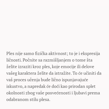
Ples nije samo fizička aktivnost; to je i ekspresija
ličnosti. Počnite sa razmišljanjem o tome šta
želite izraziti kroz ples, koje emocije ili delove
vašeg karaktera želite da istražite. To će učiniti da
vaš proces učenja bude lično ispunjavajuće
iskustvo, a napredak će doći kao prirodan splet
okolnosti zbog vaše posvećenosti i ljubavi prema
odabranom stilu plesa.