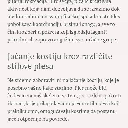
pitanju rekreacija? Pre svega, ples je kreativna
aktivnost koja nam dozvoljava da se izrazimo dok
ujedno radimo na svojoj fizičkoj sposobnosti. Ples
poboljšava koordinaciju, brzinu i snagu, a sve to
čini kroz seriju pokreta koji izgledaju lagani i
prirodni, ali zapravo angažuju sve mišićne grupe.
Jačanje kostiju kroz različite
stilove plesa
Ne smemo zaboraviti ni na jačanje kostiju, koje je
posebno važno kako starimo. Ples može biti
čudesan za naš skeletni sistem, jer različiti pokreti
i koraci, koje prilagođavamo prema stilu plesa koji
praktikujemo, omogućavaju kostima da postanu
jače i otpornije na povrede.