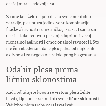
osećaj mira i zadovoljstva.
Za one koji žele da poboljšaju svoje mentalno
zdravlje, ples pruža jedinstvenu kombinaciju
fizičke aktivnosti i umetničkog izraza. I sama sam
osetila kako redovno plesanje doprinosi većoj
mentalnoj agilnosti i emocionalnoj ravnoteži, Što
me čini ubeđenom da je ples jedna od najlepših
aktivnosti za negovanje celokupnog blagostanja.
Odabir plesa prema
ličnim sklonostima
Kada odlučujete kojom se vrstom plesa želite
baviti, ključno je razmotriti svoje
lične sklonosti
.
Vaš izbor plesa treba odražavati vaš