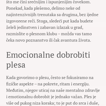
što me čini srećnijim i ispunjenijim čovekom.
Ponekad, kada plešemo, delimo neke od
najintenzivnijih trenutaka sa drugima, bez ijedne
izgovorene reči. Stoga, sledeći put kada budete
želeli jedinstven i zabavan izlazak u grad,
razmislite o plesnom klubu – možda vas tamo
čeka novo poznanstvo ili čak avantura života.
Emocionalne dobrobiti
plesa
Kada govorimo o plesu, često se fokusiramo na
fizičke aspekte – na pokrete, ritam i energiju.
Međutim, njegov uticaj na naše mentalno zdravlje
i emotionalnu dobrobit je jednako važan. Ples je
više od pukog niza koraka; to je put do srca i duše,