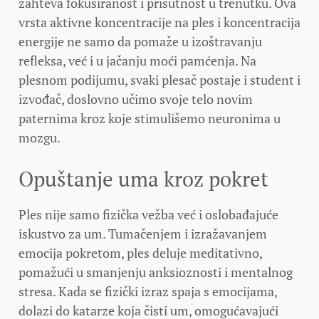
zahteva fokusiranost i prisutnost u trenutku. Ova
vrsta aktivne koncentracije na ples i koncentracija
energije ne samo da pomaže u izoštravanju
refleksa, već i u jačanju moći pamćenja. Na
plesnom podijumu, svaki plesač postaje i student i
izvođač, doslovno učimo svoje telo novim
paternima kroz koje stimulišemo neuronima u
mozgu.
Opuštanje uma kroz pokret
Ples nije samo fizička vežba već i oslobađajuće
iskustvo za um. Tumačenjem i izražavanjem
emocija pokretom, ples deluje meditativno,
pomažući u smanjenju anksioznosti i mentalnog
stresa. Kada se fizički izraz spaja s emocijama,
dolazi do katarze koja čisti um, omogućavajući