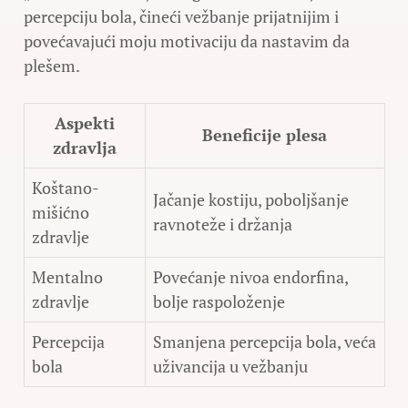
percepciju bola, čineći vežbanje prijatnijim i
povećavajući moju motivaciju da nastavim da
plešem.
Aspekti
Beneficije plesa
zdravlja
Koštano-
Jačanje kostiju, poboljšanje
mišićno
ravnoteže i držanja
zdravlje
Mentalno
Povećanje nivoa endorfina,
zdravlje
bolje raspoloženje
Percepcija
Smanjena percepcija bola, veća
bola
uživancija u vežbanju