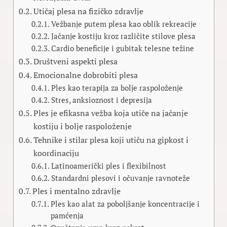
Utičaj plesa na fizičko zdravlje
Vežbanje putem plesa kao oblik rekreacije
Jačanje kostiju kroz različite stilove plesa
Cardio beneficije i gubitak telesne težine
Društveni aspekti plesa
Emocionalne dobrobiti plesa
Ples kao terapija za bolje raspoloženje
Stres, anksioznost i depresija
Ples je efikasna vežba koja utiče na jačanje
kostiju i bolje raspoloženje
Tehnike i stilar plesa koji utiču na gipkost i
koordinaciju
Latinoamerički ples i flexibilnost
Standardni plesovi i očuvanje ravnoteže
Ples i mentalno zdravlje
Ples kao alat za poboljšanje koncentracije i
pamćenja