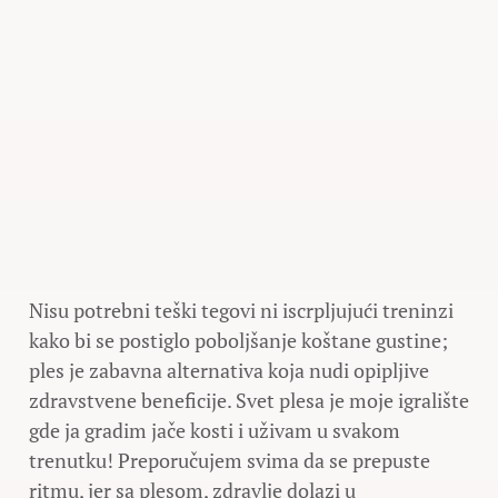
Nisu potrebni teški tegovi ni iscrpljujući treninzi
kako bi se postiglo poboljšanje koštane gustine;
ples je zabavna alternativa koja nudi opipljive
zdravstvene beneficije. Svet plesa je moje igralište
gde ja gradim jače kosti i uživam u svakom
trenutku! Preporučujem svima da se prepuste
ritmu, jer sa plesom, zdravlje dolazi u