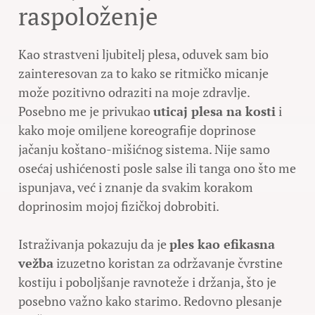
raspoloženje
Kao strastveni ljubitelj plesa, oduvek sam bio
zainteresovan za to kako se ritmičko micanje
može pozitivno odraziti na moje zdravlje.
Posebno me je privukao
uticaj plesa na kosti
i
kako moje omiljene koreografije doprinose
jačanju koštano-mišićnog sistema. Nije samo
osećaj ushićenosti posle salse ili tanga ono što me
ispunjava, već i znanje da svakim korakom
doprinosim mojoj fizičkoj dobrobiti.
Istraživanja pokazuju da je
ples kao efikasna
vežba
izuzetno koristan za održavanje čvrstine
kostiju i poboljšanje ravnoteže i držanja, što je
posebno važno kako starimo. Redovno plesanje