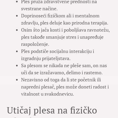
Ples pruža zdravstvene prednosti na
svestrane načine.
Doprinoseći fizičkom ali i mentalnom
zdravlju, ples deluje kao prirodna terapija.
Osim što jača kosti i poboljšava ravnotežu,
ples takođe smanjuje stres i unapređuje
raspoloženje.
Ples podstiče socijalnu interakciju i
izgradnju prijateljstava.
Sa plesom se nikada ne pleše sam, on nas
uči da se izražavamo, delimo i rastemo.
Nezavisno od toga da li ste početnik ili
napredni plesač, ples može doneti radost i
vitalnost u svakodnevicu.
Utičaj plesa na fizičko