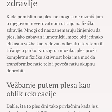
zdravlje
Kada pomislim na ples, ne mogu a ne razmišljam
o njegovom neverovatnom uticaju na fizičko
zdravlje. Mnogi od nas zanemaruju činjenicu da
ples, iako zabavan i umetnički, može biti jednako
efikasna vežba kao redovan odlazak u teretanu ili
trčanje u parku. Kroz igru i muziku, ples pruža
kompletnu fizičku aktivnost koja ima moć da
transformiše naše telo i poveća našu ukupnu
dobrobit.
Vežbanje putem plesa kao
oblik rekreacije
Dakle, šta to ples čini tako privlačnim kada je u