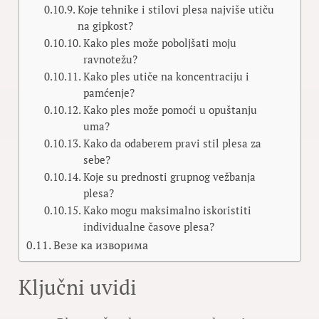
Koje tehnike i stilovi plesa najviše utiču
na gipkost?
Kako ples može poboljšati moju
ravnotežu?
Kako ples utiče na koncentraciju i
pamćenje?
Kako ples može pomoći u opuštanju
uma?
Kako da odaberem pravi stil plesa za
sebe?
Koje su prednosti grupnog vežbanja
plesa?
Kako mogu maksimalno iskoristiti
individualne časove plesa?
Везе ка изворима
Ključni uvidi