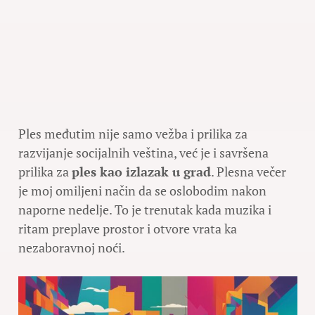
Ples međutim nije samo vežba i prilika za
razvijanje socijalnih veština, već je i savršena
prilika za
ples kao izlazak u grad
. Plesna večer
je moj omiljeni način da se oslobodim nakon
naporne nedelje. To je trenutak kada muzika i
ritam preplave prostor i otvore vrata ka
nezaboravnoj noći.