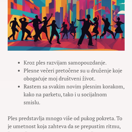
Kroz ples razvijam samopouzdanje.
Plesne večeri pretočene su u druženje koje
obogaćuje moj društveni život.
Rastem sa svakim novim plesnim korakom,
kako na parketu, tako i u socijalnom
smislu.
Ples predstavlja mnogo više od pukog pokreta. To
je umetnost koja zahteva da se prepustim ritmu,