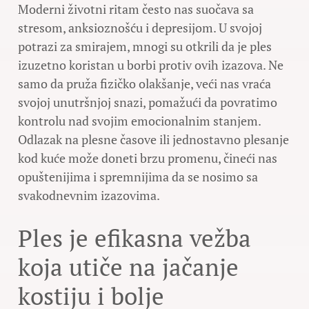
Moderni životni ritam često nas suočava sa
stresom, anksioznošću i depresijom. U svojoj
potrazi za smirajem, mnogi su otkrili da je ples
izuzetno koristan u borbi protiv ovih izazova. Ne
samo da pruža fizičko olakšanje, veći nas vraća
svojoj unutršnjoj snazi, pomažući da povratimo
kontrolu nad svojim emocionalnim stanjem.
Odlazak na plesne časove ili jednostavno plesanje
kod kuće može doneti brzu promenu, čineći nas
opuštenijima i spremnijima da se nosimo sa
svakodnevnim izazovima.
Ples je efikasna vežba
koja utiče na jačanje
kostiju i bolje