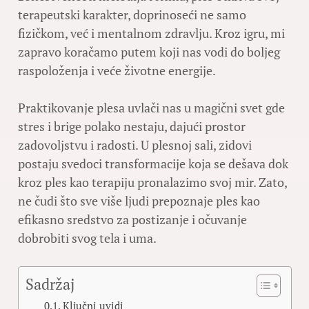
terapeutski karakter, doprinoseći ne samo
fizičkom, već i mentalnom zdravlju. Kroz igru, mi
zapravo koračamo putem koji nas vodi do boljeg
raspoloženja i veće životne energije.
Praktikovanje plesa uvlači nas u magični svet gde
stres i brige polako nestaju, dajući prostor
zadovoljstvu i radosti. U plesnoj sali, zidovi
postaju svedoci transformacije koja se dešava dok
kroz ples kao terapiju pronalazimo svoj mir. Zato,
ne čudi što sve više ljudi prepoznaje ples kao
efikasno sredstvo za postizanje i očuvanje
dobrobiti svog tela i uma.
Sadržaj
Ključni uvidi