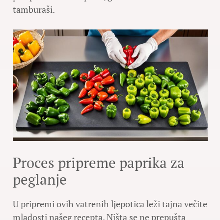
tamburaši.
Proces pripreme paprika za
peglanje
U pripremi ovih vatrenih ljepotica leži tajna večite
mladosti našeg recepta. Ništa se ne prepušta