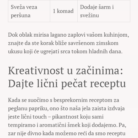
Sveža veza
Dodaje šarm i
1 komad
peršuna
svežinu
Dok oblak mirisa lagano zaplovi vašom kuhinjom,
znajte da ste korak bliže savršenom zimskom
ukusu koji će ugrejati srca tokom hladnih dana.
Kreativnost u začinima:
Dajte lični pečat receptu
Kada se suočimo s besprekornim receptom za
peglanu papriku, ono što naša jela zaista izdvaja
jeste lični touch – pikantnost koju sami
tempiramo i aromatični šmek koji dodajemo. Pa,
zar nije divno kada možemo reći da smo receptu