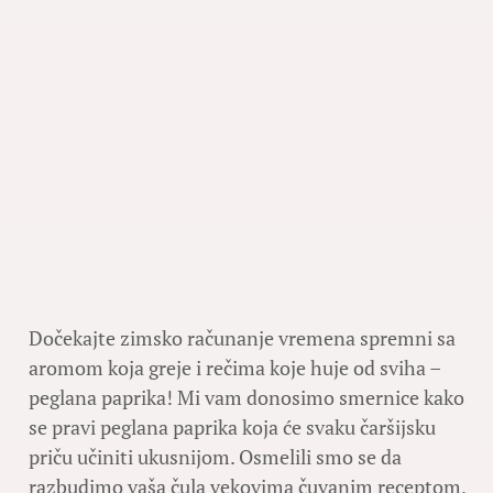
Dočekajte zimsko računanje vremena spremni sa
aromom koja greje i rečima koje huje od sviha –
peglana paprika! Mi vam donosimo smernice kako
se pravi peglana paprika koja će svaku čaršijsku
priču učiniti ukusnijom. Osmelili smo se da
razbudimo vaša čula vekovima čuvanim receptom,