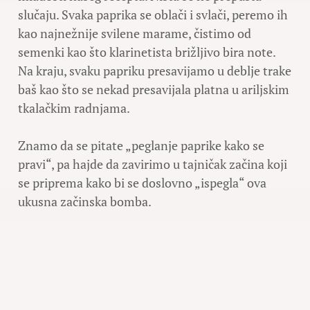
slučaju. Svaka paprika se oblači i svlači, peremo ih
kao najnežnije svilene marame, čistimo od
semenki kao što klarinetista brižljivo bira note.
Na kraju, svaku papriku presavijamo u deblje trake
baš kao što se nekad presavijala platna u ariljskim
tkalačkim radnjama.
Znamo da se pitate „peglanje paprike kako se
pravi“, pa hajde da zavirimo u tajničak začina koji
se priprema kako bi se doslovno „ispegla“ ova
ukusna začinska bomba.