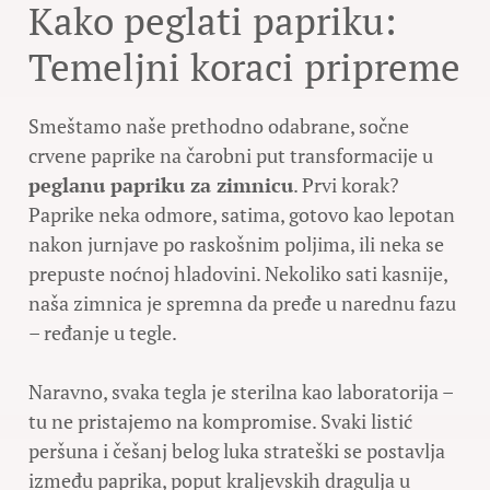
Kako peglati papriku:
Temeljni koraci pripreme
Smeštamo naše prethodno odabrane, sočne
crvene paprike na čarobni put transformacije u
peglanu papriku za zimnicu
. Prvi korak?
Paprike neka odmore, satima, gotovo kao lepotan
nakon jurnjave po raskošnim poljima, ili neka se
prepuste noćnoj hladovini. Nekoliko sati kasnije,
naša zimnica je spremna da pređe u narednu fazu
– ređanje u tegle.
Naravno, svaka tegla je sterilna kao laboratorija –
tu ne pristajemo na kompromise. Svaki listić
peršuna i češanj belog luka strateški se postavlja
između paprika, poput kraljevskih dragulja u