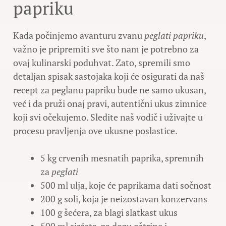
papriku
Kada počinjemo avanturu zvanu
peglati papriku
,
važno je pripremiti sve što nam je potrebno za
ovaj kulinarski poduhvat. Zato, spremili smo
detaljan spisak sastojaka koji će osigurati da naš
recept za peglanu papriku bude ne samo ukusan,
već i da pruži onaj pravi, autentični ukus zimnice
koji svi očekujemo. Sledite naš vodič i uživajte u
procesu pravljenja ove ukusne poslastice.
5 kg crvenih mesnatih paprika, spremnih
za
peglati
500 ml ulja, koje će paprikama dati sočnost
200 g soli, koja je neizostavan konzervans
100 g šećera, za blagi slatkast ukus
500 ml sirćeta, za dozu oštrine i