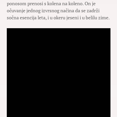
ponosom prenosi s kolena na koleno. On je
očuvanje jednog izvrsnog načina da se zadrži
sočna esencija leta, i u okeru jeseni i u belilu zime.