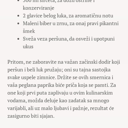
konzerviranje
2 glavice belog luka, za aromatičnu notu
Maleni biber u zrnu, za onaj pravi pikantni
šmek
Sveža veza peršuna, da osveži i upotpuni
ukus
Pritom, ne zaboravite na važan začinski dodir koji
peršun i beli luk pružaju; oni su tajna sastojka
svake uspele zimnice. Držite se ovih smernica i
vaša peglana paprika biće priča koja se pamti. Za
one koji prvi puta zaplivaju u ovim kulinarskim
vodama, možda deluje kao zadatak sa mnogo
varijabli, ali uz malo ljubavi i pažnje, rezultat će
zasigurno biti sjajan.