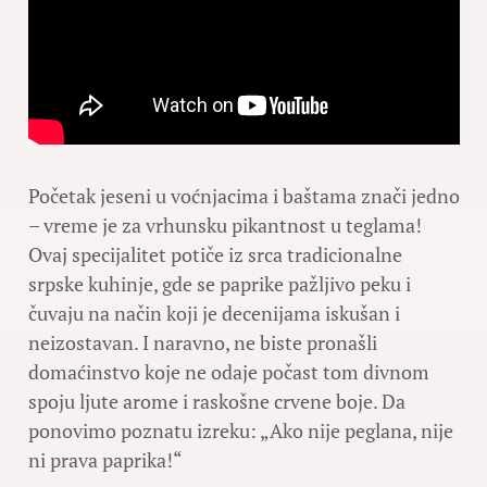
Početak jeseni u voćnjacima i baštama znači jedno
– vreme je za vrhunsku pikantnost u teglama!
Ovaj specijalitet potiče iz srca tradicionalne
srpske kuhinje, gde se paprike pažljivo peku i
čuvaju na način koji je decenijama iskušan i
neizostavan. I naravno, ne biste pronašli
domaćinstvo koje ne odaje počast tom divnom
spoju ljute arome i raskošne crvene boje. Da
ponovimo poznatu izreku: „Ako nije peglana, nije
ni prava paprika!“