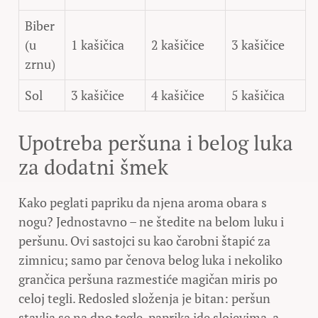
Biber
(u
1 kašičica
2 kašičice
3 kašičice
zrnu)
Sol
3 kašičice
4 kašičice
5 kašičica
Upotreba peršuna i belog luka
za dodatni šmek
Kako peglati papriku da njena aroma obara s
nogu? Jednostavno – ne štedite na belom luku i
peršunu. Ovi sastojci su kao čarobni štapić za
zimnicu; samo par čenova belog luka i nekoliko
grančica peršuna razmestiće magičan miris po
celoj tegli. Redosled složenja je bitan: peršun
stavlja se na dno tegle, paprika ide slojevima, a