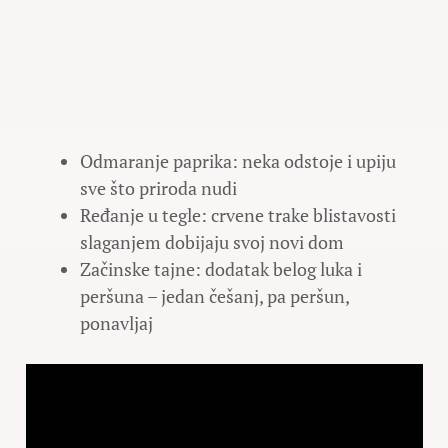
Odmaranje paprika: neka odstoje i upiju
sve što priroda nudi
Ređanje u tegle: crvene trake blistavosti
slaganjem dobijaju svoj novi dom
Začinske tajne: dodatak belog luka i
peršuna – jedan češanj, pa peršun,
ponavljaj