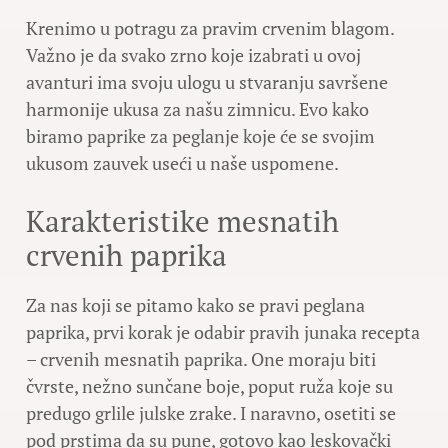
Krenimo u potragu za pravim crvenim blagom.
Važno je da svako zrno koje izabrati u ovoj
avanturi ima svoju ulogu u stvaranju savršene
harmonije ukusa za našu zimnicu. Evo kako
biramo paprike za peglanje koje će se svojim
ukusom zauvek useći u naše uspomene.
Karakteristike mesnatih
crvenih paprika
Za nas koji se pitamo kako se pravi peglana
paprika, prvi korak je odabir pravih junaka recepta
– crvenih mesnatih paprika. One moraju biti
čvrste, nežno sunčane boje, poput ruža koje su
predugo grlile julske zrake. I naravno, osetiti se
pod prstima da su pune, gotovo kao leskovački