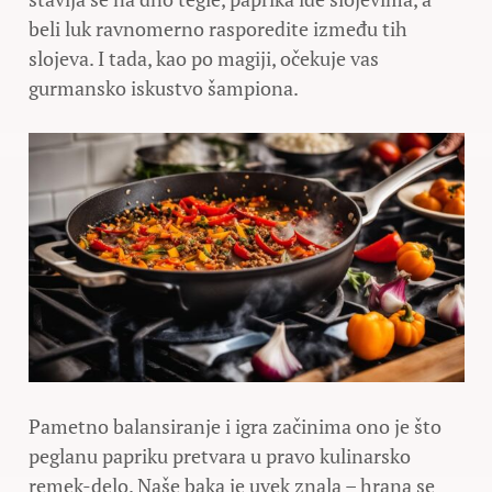
beli luk ravnomerno rasporedite između tih
slojeva. I tada, kao po magiji, očekuje vas
gurmansko iskustvo šampiona.
Pametno balansiranje i igra začinima ono je što
peglanu papriku pretvara u pravo kulinarsko
remek-delo. Naše baka je uvek znala – hrana se