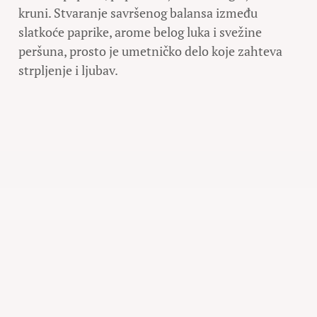
kruni. Stvaranje savršenog balansa između
slatkoće paprike, arome belog luka i svežine
peršuna, prosto je umetničko delo koje zahteva
strpljenje i ljubav.