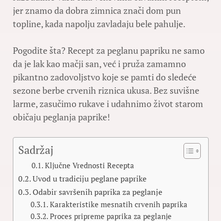
jer znamo da dobra zimnica znači dom pun
topline, kada napolju zavladaju bele pahulje.
Pogodite šta? Recept za peglanu papriku ne samo
da je lak kao mačji san, već i pruža zamamno
pikantno zadovoljstvo koje se pamti do sledeće
sezone berbe crvenih riznica ukusa. Bez suvišne
larme, zasučimo rukave i udahnimo život starom
običaju peglanja paprike!
Sadržaj
Ključne Vrednosti Recepta
Uvod u tradiciju peglane paprike
Odabir savršenih paprika za peglanje
Karakteristike mesnatih crvenih paprika
Proces pripreme paprika za peglanje