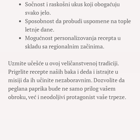
Sočnost i raskošni ukus koji obogaćuju
svako jelo.
Sposobnost da probudi uspomene na tople
letnje dane.
Mogućnost personalizovanja recepta u
skladu sa regionalnim začinima.
Uzmite učešće u ovoj veličanstvenoj tradiciji.
Prigrlite recepte naših baka i deda i istrajte u
misiji da ih učinite nezaboravnim. Dozvolite da
peglana paprika bude ne samo prilog vašem
obroku, već i neodoljivi protagonist vaše trpeze.