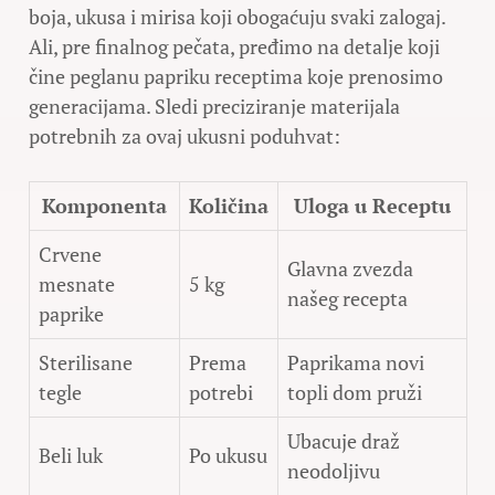
boja, ukusa i mirisa koji obogaćuju svaki zalogaj.
Ali, pre finalnog pečata, pređimo na detalje koji
čine peglanu papriku receptima koje prenosimo
generacijama. Sledi preciziranje materijala
potrebnih za ovaj ukusni poduhvat:
Komponenta
Količina
Uloga u Receptu
Crvene
Glavna zvezda
mesnate
5 kg
našeg recepta
paprike
Sterilisane
Prema
Paprikama novi
tegle
potrebi
topli dom pruži
Ubacuje draž
Beli luk
Po ukusu
neodoljivu