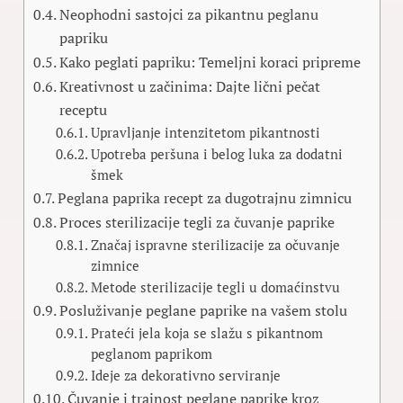
Neophodni sastojci za pikantnu peglanu
papriku
Kako peglati papriku: Temeljni koraci pripreme
Kreativnost u začinima: Dajte lični pečat
receptu
Upravljanje intenzitetom pikantnosti
Upotreba peršuna i belog luka za dodatni
šmek
Peglana paprika recept za dugotrajnu zimnicu
Proces sterilizacije tegli za čuvanje paprike
Značaj ispravne sterilizacije za očuvanje
zimnice
Metode sterilizacije tegli u domaćinstvu
Posluživanje peglane paprike na vašem stolu
Prateći jela koja se slažu s pikantnom
peglanom paprikom
Ideje za dekorativno serviranje
Čuvanje i trajnost peglane paprike kroz