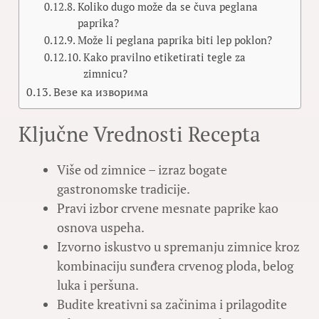
Koliko dugo može da se čuva peglana
paprika?
Može li peglana paprika biti lep poklon?
Kako pravilno etiketirati tegle za
zimnicu?
Везе ка изворима
Ključne Vrednosti Recepta
Više od zimnice – izraz bogate
gastronomske tradicije.
Pravi izbor crvene mesnate paprike kao
osnova uspeha.
Izvorno iskustvo u spremanju zimnice kroz
kombinaciju sunđera crvenog ploda, belog
luka i peršuna.
Budite kreativni sa začinima i prilagodite