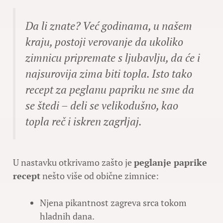
Da li znate? Već godinama, u našem
kraju, postoji verovanje da ukoliko
zimnicu pripremate s ljubavlju, da će i
najsurovija zima biti topla. Isto tako
recept za peglanu papriku ne sme da
se štedi – deli se velikodušno, kao
topla reč i iskren zagrljaj.
U nastavku otkrivamo zašto je
peglanje paprike
recept
nešto više od obične zimnice:
Njena pikantnost zagreva srca tokom
hladnih dana.