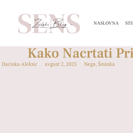
NASLOVNA
STI
Kako Nacrtati P
Darinka Aleksic
avgust 2, 2023
Nega
,
Šminka