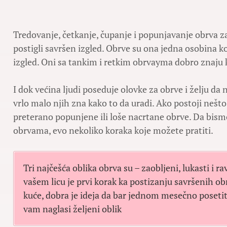
Tredovanje, četkanje, čupanje i popunjavanje obrva
postigli savršen izgled. Obrve su ona jedna osobina koj
izgled. Oni sa tankim i retkim obrvayma dobro znaju k
I dok većina ljudi poseduje olovke za obrve i želju da 
vrlo malo njih zna kako to da uradi. Ako postoji nešto
preterano popunjene ili loše nacrtane obrve. Da bismo
obrvama, evo nekoliko koraka koje možete pratiti.
Tri najčešća oblika obrva su – zaobljeni, lukasti i ra
vašem licu je prvi korak ka postizanju savršenih ob
kuće, dobra je ideja da bar jednom mesečno poseti
vam naglasi željeni oblik