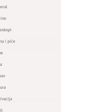
eral
jine
oskopi
na i piće
ne
a
bav
ura
ivacija
it