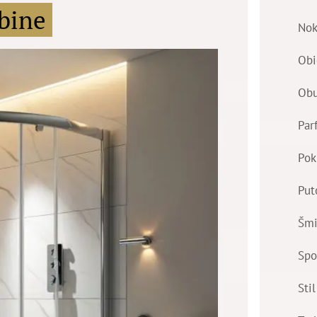
abine
Nok
Obi
Ob
Par
Pok
Put
Šmi
Spo
Stil