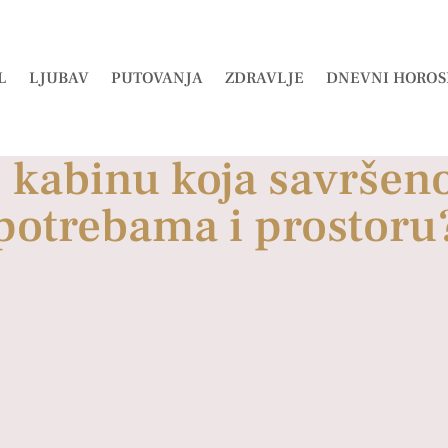
L
LJUBAV
PUTOVANJA
ZDRAVLJE
DNEVNI HOROS
š kabinu koja savrše
potrebama i prostoru