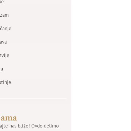
be
izam
čanje
ava
avlje
ga
otinje
Nama
jte nas bliže! Ovde delimo