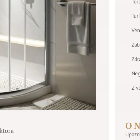
Tor
Tur
Ven
Zab
Zdr
Ne
Ziv
O 
ktora
Upozna