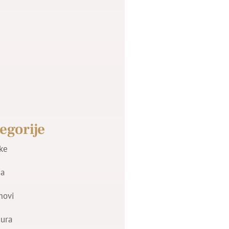
egorije
jke
a
movi
zura