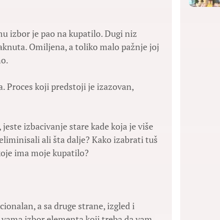
 izbor je pao na kupatilo. Dugi niz
aknuta. Omiljena, a toliko malo pažnje joj
no.
 Proces koji predstoji je izazovan,
 jeste izbacivanje stare kade koja je više
minisali ali šta dalje? Kako izabrati tuš
 koje ima moje kupatilo?
ionalan, a sa druge strane, izgled i
d vama izbor elementa koji treba da vam