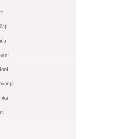
ti
čaji
uća
femi
loni
ovanja
nka
rt