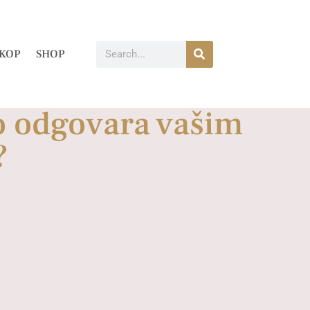
KOP
SHOP
no odgovara vašim
?