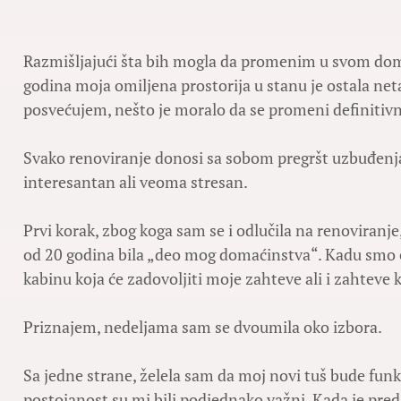
Razmišljajući šta bih mogla da promenim u svom domu
godina moja omiljena prostorija u stanu je ostala net
posvećujem, nešto je moralo da se promeni definitiv
Svako renoviranje donosi sa sobom pregršt uzbuđenja.
interesantan ali veoma stresan.
Prvi korak, zbog koga sam se i odlučila na renoviranje,
od 20 godina bila „deo mog domaćinstva“. Kadu smo eli
kabinu koja će zadovoljiti moje zahteve ali i zahteve
Priznajem, nedeljama sam se dvoumila oko izbora.
Sa jedne strane, želela sam da moj novi tuš bude funkc
postojanost su mi bili podjednako važni. Kada je pre