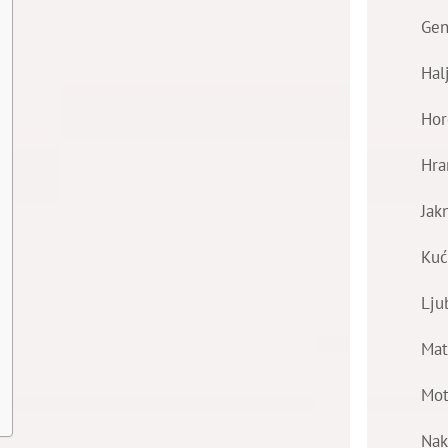
Gen
Hal
Hor
Hra
Jak
Kuć
Lju
Mat
Mot
Nak