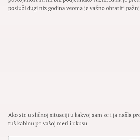
posluži dugi niz godina veoma je važno obratiti pažnju
Ako ste u sličnoj situaciji u kakvoj sam se i ja našla 
tuš kabinu po vašoj meri i ukusu.