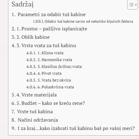
Sadržaj
Parametri za odabir tuš kabine
Odabir tuš kabine zavisi od nekoliko ključnih faktora
1. Prostor – pažljivo isplanirajte
2. Oblik kabine
3. Vrsta vrata za tuš kabinu
1. Klizna vrata
2. Harmonika vrata
3. Klasična (krilna) vrata
4. Pivot vrata
5. Vrata bez okvira
6. Poluokvirna vrata
4. Vrste materijala
5. Budžet – kako se kreću cene?
Vrste tuš kabina
Načini održavanja
I za kraj…kako izabrati tuš kabinu baš po vašoj meri?