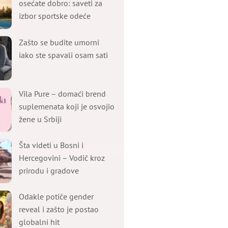
osećate dobro: saveti za
izbor sportske odeće
Zašto se budite umorni
iako ste spavali osam sati
Vila Pure – domaći brend
suplemenata koji je osvojio
žene u Srbiji
Šta videti u Bosni i
Hercegovini – Vodič kroz
prirodu i gradove
Odakle potiče gender
reveal i zašto je postao
globalni hit