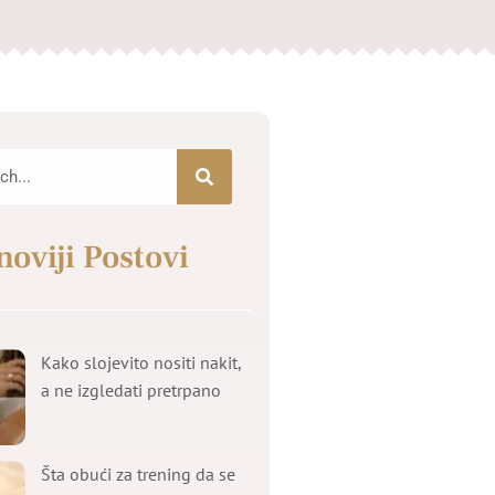
noviji Postovi
Kako slojevito nositi nakit,
a ne izgledati pretrpano
Šta obući za trening da se