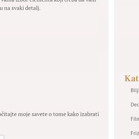
 na svaki detalj.
Kat
Bil
Dec
pročitajte moje savete o tome kako izabrati
Fil
Fri