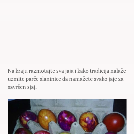
Na kraju razmotajte sva jaja i kako tradicija nalaže
uzmite parče slaninice da namažete svako jaje za
savršen sjaj.