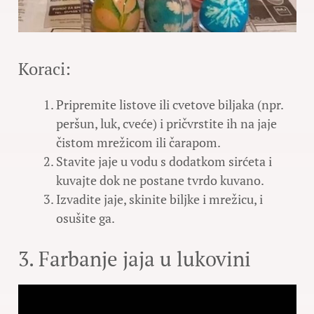
Koraci:
Pripremite listove ili cvetove biljaka (npr.
peršun, luk, cveće) i pričvrstite ih na jaje
čistom mrežicom ili čarapom.
Stavite jaje u vodu s dodatkom sirćeta i
kuvajte dok ne postane tvrdo kuvano.
Izvadite jaje, skinite biljke i mrežicu, i
osušite ga.
3. Farbanje jaja u lukovini