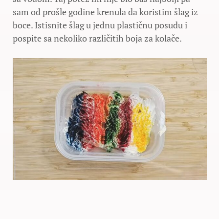
sam od prošle godine krenula da koristim šlag iz
boce. Istisnite šlag u jednu plastičnu posudu i
pospite sa nekoliko različitih boja za kolače.