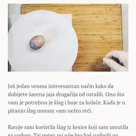
Još jedan veoma interesantan način kako da
dobijete šarena jaja drugačija od ostalih. Ono što
vam je potrebno je šlag i boje za kolače. Kada je u
pitanju šlag moram vam nešto reći.
Ranije sam koristila šlag iz kesice koji sam umutila
sa vodom. Taj potez mi nije bio baš najbolji pa