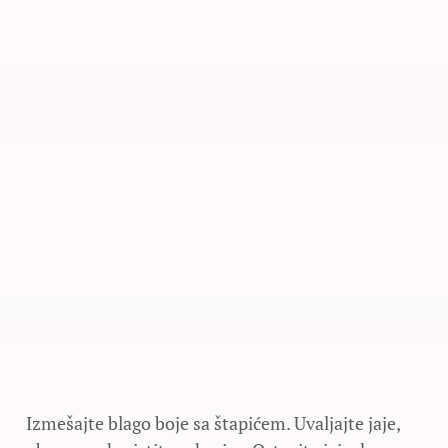
Izmešajte blago boje sa štapićem. Uvaljajte jaje,