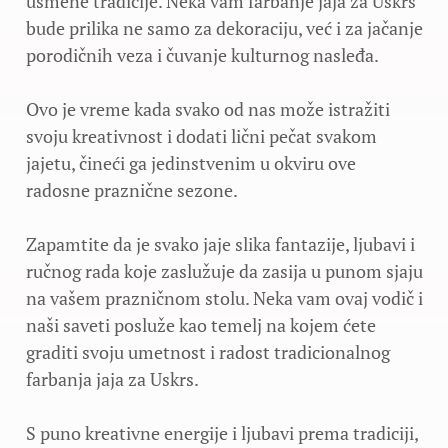
usmene tradicije. Neka vam farbanje jaja za Uskrs
bude prilika ne samo za dekoraciju, već i za jačanje
porodičnih veza i čuvanje kulturnog nasleđa.
Ovo je vreme kada svako od nas može istražiti
svoju kreativnost i dodati lični pečat svakom
jajetu, čineći ga jedinstvenim u okviru ove
radosne praznične sezone.
Zapamtite da je svako jaje slika fantazije, ljubavi i
ručnog rada koje zaslužuje da zasija u punom sjaju
na vašem prazničnom stolu. Neka vam ovaj vodič i
naši saveti posluže kao temelj na kojem ćete
graditi svoju umetnost i radost tradicionalnog
farbanja jaja za Uskrs.
S puno kreativne energije i ljubavi prema tradiciji,