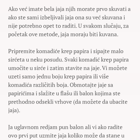
Ako već imate bela jaja njih morate prvo skuvati a
ako ste sami izbeljivali jaja ona su već skuvana i
nije potrebno opet to raditi. U svakom slučaju, za
početak ove metode, jaja moraju biti kuvana.
Pripremite komadiće krep papira i sipajte malo
sirćeta u neku posudu. Svaki komadić krep papira
umočite u sirće i zatim stavite na jaje. Vi možete
uzeti samo jednu boju krep papira ili više
komadića različitih boja. Obmotajte jaje sa
papirićima i slažite u flašu ili balon kojima ste
prethodno odsekli vrhove (da možete da ubacite
jaja).
Ja uglavnom redjam pun balon ali vi ako radite
ovo prvi put uzmite jaja koliko može da stane u