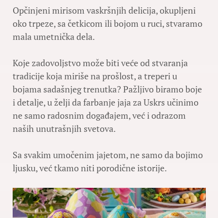
Opčinjeni mirisom vaskršnjih delicija, okupljeni
oko trpeze, sa četkicom ili bojom u ruci, stvaramo
mala umetnička dela.
Koje zadovoljstvo može biti veće od stvaranja
tradicije koja miriše na prošlost, a treperi u
bojama sadašnjeg trenutka? Pažljivo biramo boje
i detalje, u želji da farbanje jaja za Uskrs učinimo
ne samo radosnim događajem, već i odrazom
naših unutrašnjih svetova.
Sa svakim umočenim jajetom, ne samo da bojimo
ljusku, već tkamo niti porodične istorije.