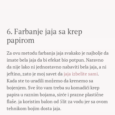
6. Farbanje jaja sa krep
papirom
Za ovu metodu farbanja jaja svakako je najbolje da
imate bela jaja da bi efekat bio potpun. Naravno
da nije lako ni jednostavno nabaviti bela jaja, a ni
jeftino, zato je moj savet da
jaja izbelite sami
.
Kada ste to uradili možemo da krenemo sa
bojenjem. Sve što vam treba su komadići krep
papira u raznim bojama, sirće i prazne plastične
flaše. ja koristim balon od 5lit za vodu jer sa ovom
tehnikom bojim dosta jaja.