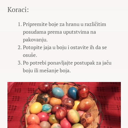
Koraci:
Pripremite boje za hranu u različitim
posudama prema uputstvima na
pakovanju.
Potopite jaja u boju i ostavite ih da se
osuše.
Po potrebi ponavljajte postupak za jaču
boju ili mešanje boja.