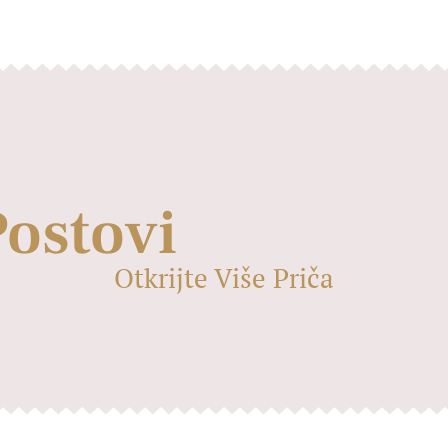
Postovi
Otkrijte Više Priča