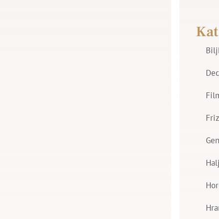
Kat
Bil
Dec
Fil
Fri
Gen
Hal
Hor
Hra