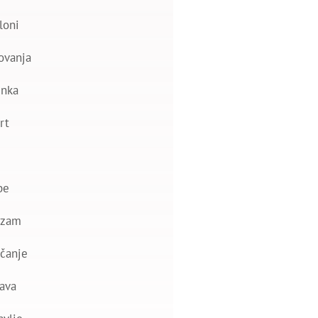
loni
ovanja
nka
rt
be
izam
čanje
ava