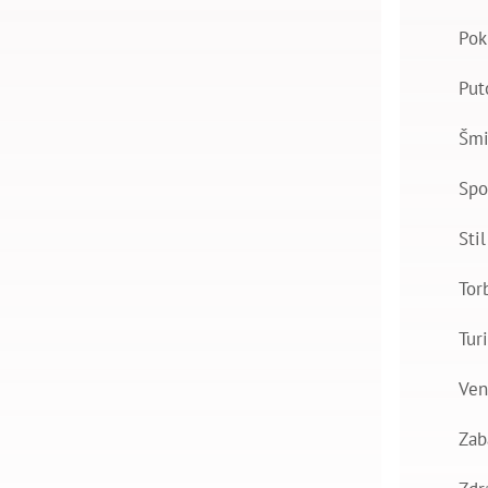
Pok
Put
Šmi
Spo
Stil
Tor
Tur
Ven
Zab