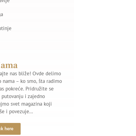
avlje
ga
otinje
Nama
jte nas bliže! Ovde delimo
o nama – ko smo, šta radimo
nas pokreće. Pridružite se
putovanju i zajedno
ujmo svet magazina koji
iše i povezuje…
ck here