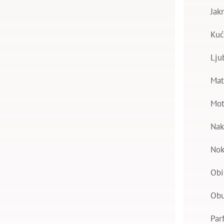
Jak
Kuć
Lju
Mat
Mot
Nak
Nok
Obi
Ob
Par