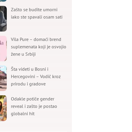
Zašto se budite umorni
iako ste spavali osam sati
Vila Pure – domaći brend
suplemenata koji je osvojio
žene u Srbiji
Šta videti u Bosni i
Hercegovini – Vodič kroz
prirodu i gradove
Odakle potiče gender
reveal i zašto je postao
globalni hit