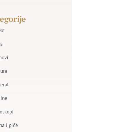
egorije
jke
a
movi
zura
eral
jine
oskopi
na i piće