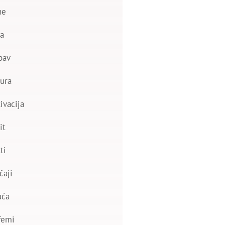
ne
a
bav
ura
ivacija
it
ti
čaji
uća
femi