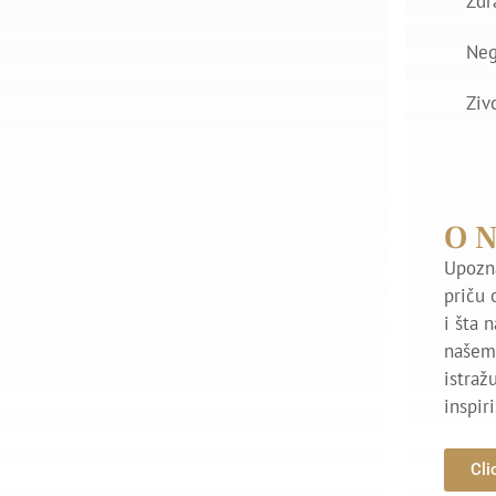
Zdr
Ne
Ziv
O 
Upozna
priču 
i šta 
našem 
istraž
inspir
Cli