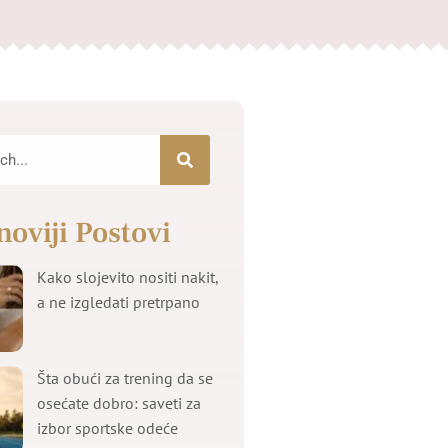
noviji Postovi
Kako slojevito nositi nakit,
a ne izgledati pretrpano
Šta obući za trening da se
osećate dobro: saveti za
izbor sportske odeće