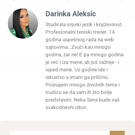
Darinka Aleksic
Studirala srpski jezik i književnost.
Profesionalni teniski trener. 14
godina uspešnog rada na web
sajtovima...Zvuči kao mnogo
godina, zar ne! E pa mnogo godina
je već i iza mene, ali još važnije - i
isped mene. Uz godine ide i
iskustvo a imam ga prilično.
Poznajem mnogo životnih tema i
trudiću se da vam ih što bolje
predstavim. Neka Sens bude vaš
svakodnevni izbor.