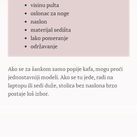
visinu pulta
oslonac za noge
naslon
materijal sedišta
lako pomeranje
održavanje
Ako se za šankom samo popije kafa, mogu proći
jednostavniji modeli. Ako se tu jede, radi na
laptopu ili sedi duže, stolica bez naslona brzo
postaje loš izbor.