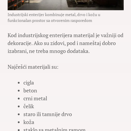
Industrijski enterijer kombinuje metal, drvo i kožu u
funkcionalan prostor sa otvorenim rasporedom
Kod industrijskog enterijera materijal je važniji od
dekoracije. Ako su zidovi, pod i nameštaj dobro
izabrani, ne treba mnogo dodataka.
Najčešći materijali su:
cigla
beton
crni metal
čelik
staro ili tamnije drvo
koža
staklo sa metalnim ramom