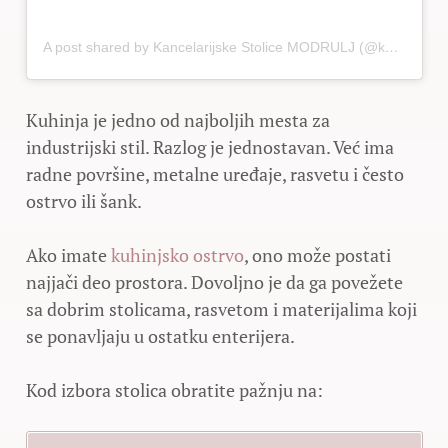
A post shared by Kancelarijske Stolice MODRULJ (@kancelarijske_stolice_modrulj)
Kuhinja je jedno od najboljih mesta za
industrijski stil. Razlog je jednostavan. Već ima
radne površine, metalne uređaje, rasvetu i često
ostrvo ili šank.
Ako imate
kuhinjsko ostrvo
, ono može postati
najjači deo prostora. Dovoljno je da ga povežete
sa dobrim stolicama, rasvetom i materijalima koji
se ponavljaju u ostatku enterijera.
Kod izbora stolica obratite pažnju na: