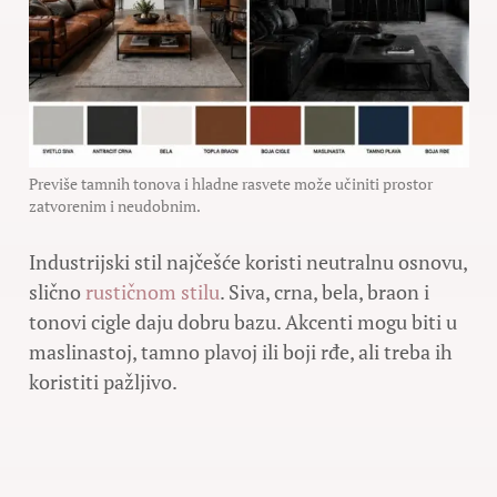
Previše tamnih tonova i hladne rasvete može učiniti prostor
zatvorenim i neudobnim.
Industrijski stil najčešće koristi neutralnu osnovu,
slično
rustičnom stilu
. Siva, crna, bela, braon i
tonovi cigle daju dobru bazu. Akcenti mogu biti u
maslinastoj, tamno plavoj ili boji rđe, ali treba ih
koristiti pažljivo.