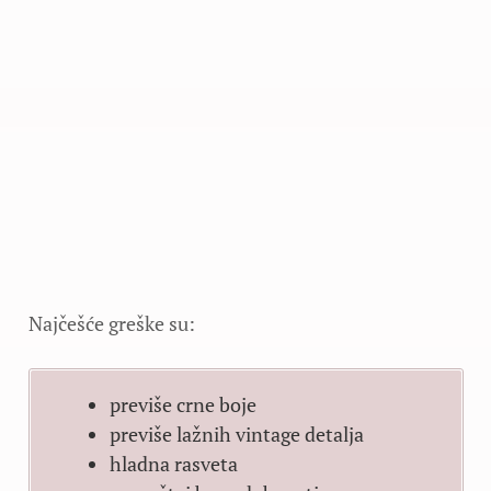
Najčešće greške su:
previše crne boje
previše lažnih vintage detalja
hladna rasveta