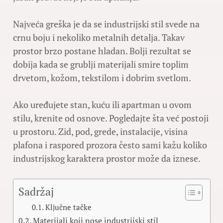
Najveća greška je da se industrijski stil svede na
crnu boju i nekoliko metalnih detalja. Takav
prostor brzo postane hladan. Bolji rezultat se
dobija kada se grublji materijali smire toplim
drvetom, kožom, tekstilom i dobrim svetlom.
Ako uređujete stan, kuću ili apartman u ovom
stilu, krenite od osnove. Pogledajte šta već postoji
u prostoru. Zid, pod, grede, instalacije, visina
plafona i raspored prozora često sami kažu koliko
industrijskog karaktera prostor može da iznese.
Sadržaj
Ključne tačke
Materijali koji nose industrijski stil