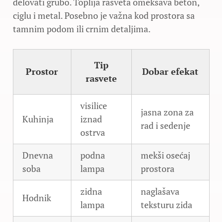
delovati grubo. Toplija rasveta omekšava beton,
ciglu i metal. Posebno je važna kod prostora sa
tamnim podom ili crnim detaljima.
Tip
Prostor
Dobar efekat
rasvete
visilice
jasna zona za
Kuhinja
iznad
rad i sedenje
ostrva
Dnevna
podna
mekši osećaj
soba
lampa
prostora
zidna
naglašava
Hodnik
lampa
teksturu zida