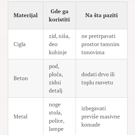
Gde ga
Materijal
Na šta paziti
koristiti
zid, niša,
ne pretrpavati
Cigla
deo
prostor tamnim
kuhinje
tonovima
pod,
ploča,
dodati drvo ili
Beton
zidni
toplu rasvetu
detalj
noge
izbegavati
stola,
Metal
previše masivne
police,
komade
lampe