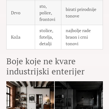
sto,
birati prirodnije
Drvo
police,
tonove
frontovi
stolice,
najbolje rade
Koža
fotelja,
braon i crni
detalji
tonovi
Boje koje ne kvare
industrijski enterijer