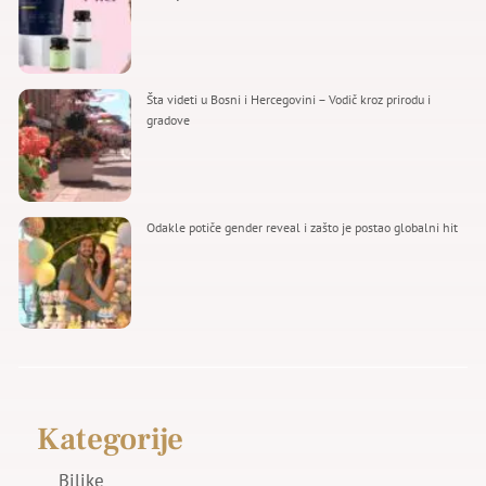
Šta videti u Bosni i Hercegovini – Vodič kroz prirodu i
gradove
Odakle potiče gender reveal i zašto je postao globalni hit
Kategorije
Biljke