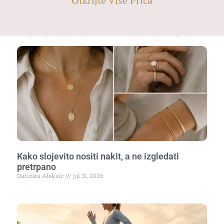
Otkrijte Više Priča
Kako slojevito nositi nakit, a ne izgledati
pretrpano
Darinka Aleksic
jul 31, 2026