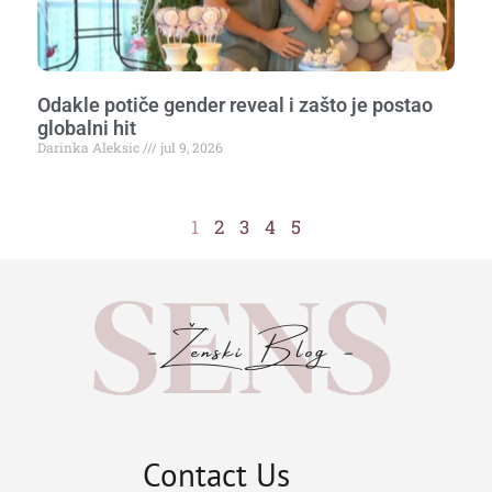
Odakle potiče gender reveal i zašto je postao
globalni hit
Darinka Aleksic
jul 9, 2026
1
2
3
4
5
Contact Us