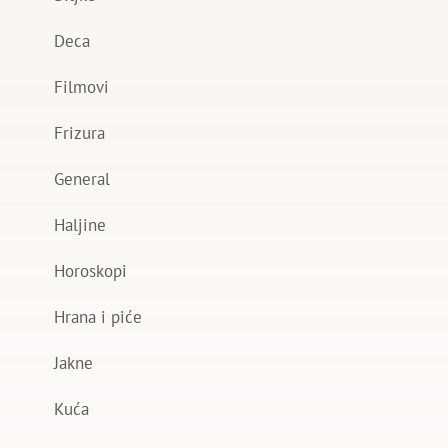
Deca
Filmovi
Frizura
General
Haljine
Horoskopi
Hrana i piće
Jakne
Kuća