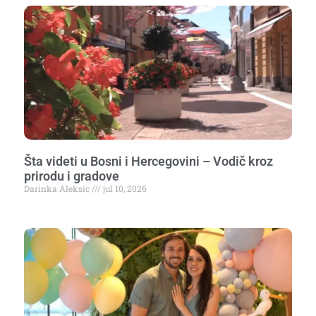
Šta videti u Bosni i Hercegovini – Vodič kroz
prirodu i gradove
Darinka Aleksic
jul 10, 2026