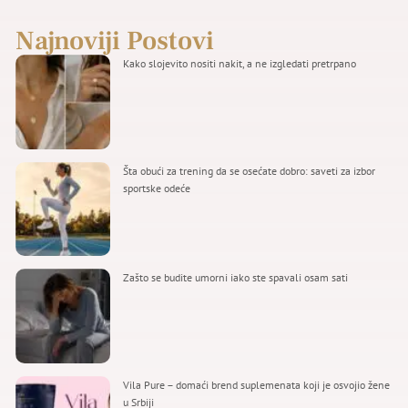
Najnoviji Postovi
Kako slojevito nositi nakit, a ne izgledati pretrpano
Šta obući za trening da se osećate dobro: saveti za izbor
sportske odeće
Zašto se budite umorni iako ste spavali osam sati
Vila Pure – domaći brend suplemenata koji je osvojio žene
u Srbiji