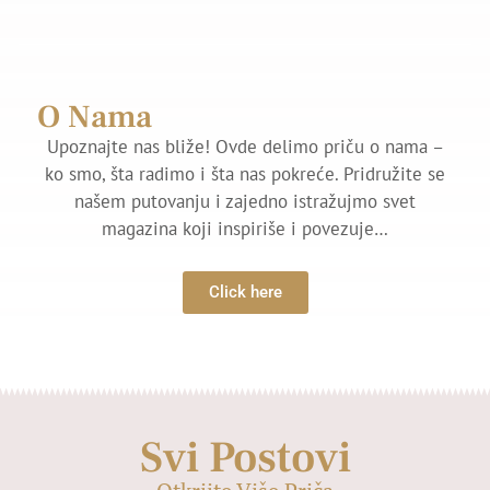
O Nama
Upoznajte nas bliže! Ovde delimo priču o nama –
ko smo, šta radimo i šta nas pokreće. Pridružite se
našem putovanju i zajedno istražujmo svet
magazina koji inspiriše i povezuje…
Click here
Svi Postovi