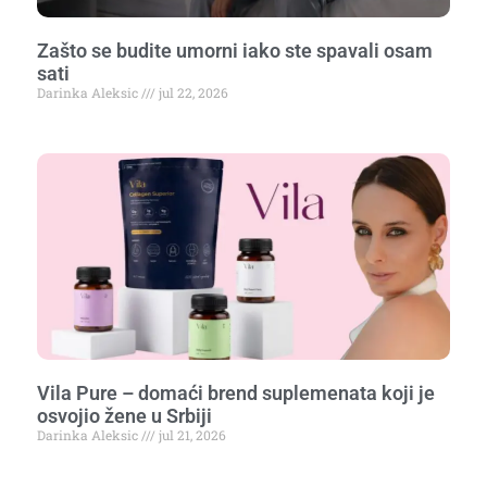
Zašto se budite umorni iako ste spavali osam
sati
Darinka Aleksic
jul 22, 2026
Vila Pure – domaći brend suplemenata koji je
osvojio žene u Srbiji
Darinka Aleksic
jul 21, 2026