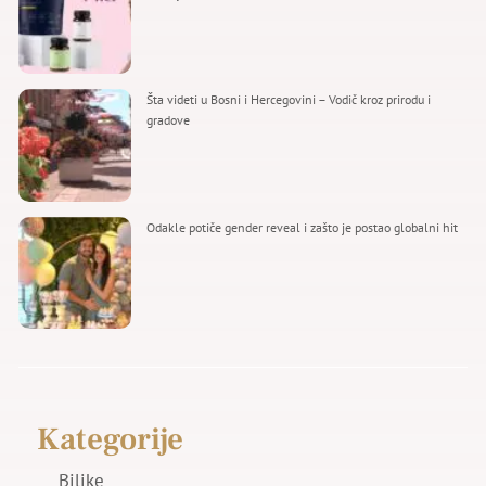
Šta videti u Bosni i Hercegovini – Vodič kroz prirodu i
gradove
Odakle potiče gender reveal i zašto je postao globalni hit
Kategorije
Biljke