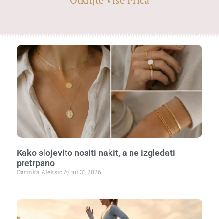
Otkrijte Više Priča
Kako slojevito nositi nakit, a ne izgledati
pretrpano
Darinka Aleksic
jul 31, 2026