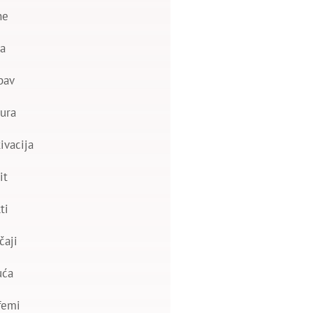
ne
a
bav
ura
ivacija
it
ti
čaji
uća
femi