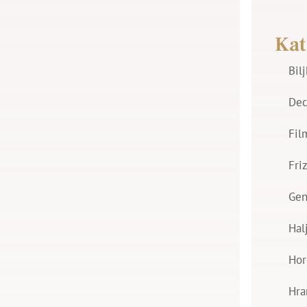
Kat
Bil
Dec
Fil
Fri
Gen
Hal
Hor
Hra