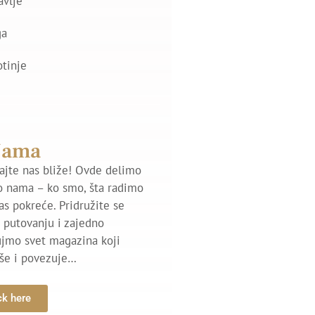
avlje
ga
otinje
Nama
jte nas bliže! Ovde delimo
o nama – ko smo, šta radimo
nas pokreće. Pridružite se
putovanju i zajedno
ujmo svet magazina koji
iše i povezuje…
ck here