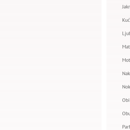
Jak
Kuć
Lju
Mat
Mot
Nak
Nok
Obi
Ob
Par