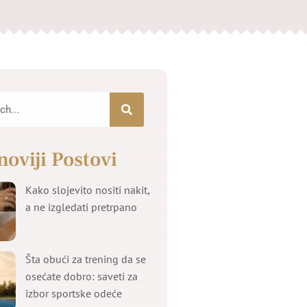
noviji Postovi
Kako slojevito nositi nakit,
a ne izgledati pretrpano
Šta obući za trening da se
osećate dobro: saveti za
izbor sportske odeće