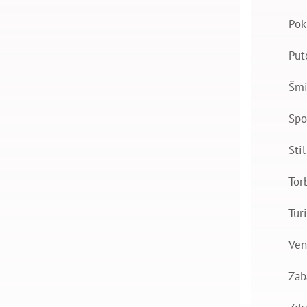
Pok
Put
Šmi
Spo
Stil
Tor
Tur
Ven
Zab