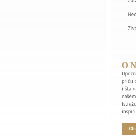
Zdr
Ne
Ziv
O 
Upozna
priču 
i šta 
našem 
istraž
inspir
Cli