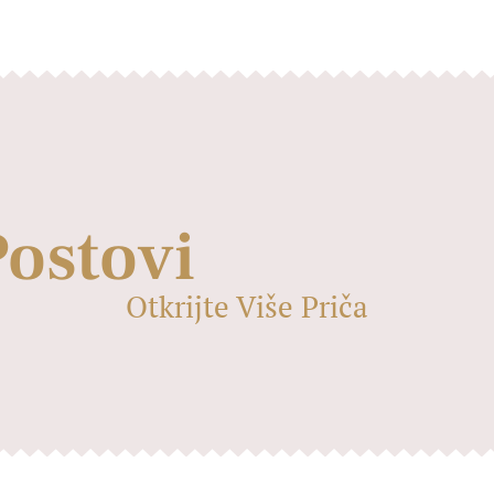
Postovi
Otkrijte Više Priča