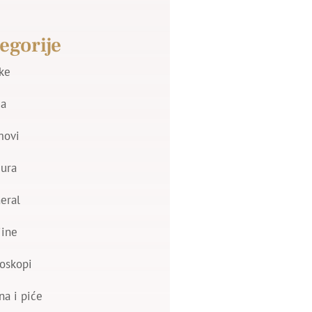
egorije
jke
a
movi
zura
eral
jine
oskopi
na i piće