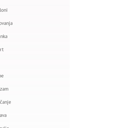
loni
ovanja
nka
rt
be
izam
čanje
ava