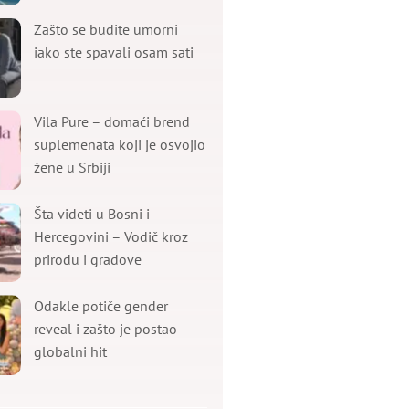
Zašto se budite umorni
iako ste spavali osam sati
Vila Pure – domaći brend
suplemenata koji je osvojio
žene u Srbiji
Šta videti u Bosni i
Hercegovini – Vodič kroz
prirodu i gradove
Odakle potiče gender
reveal i zašto je postao
globalni hit