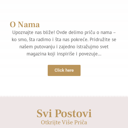
O Nama
Upoznajte nas bliže! Ovde delimo priču o nama –
ko smo, šta radimo i šta nas pokreće. Pridružite se
našem putovanju i zajedno istražujmo svet
magazina koji inspiriše i povezuje…
Click here
Svi Postovi
Otkrijte Više Priča