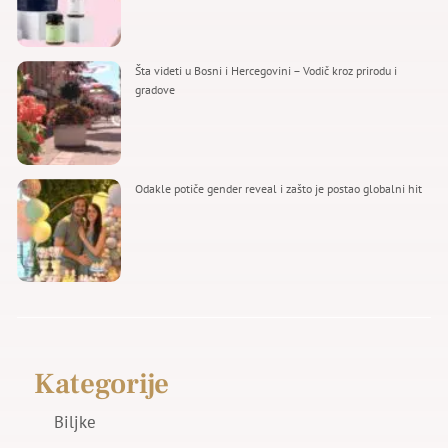
Šta videti u Bosni i Hercegovini – Vodič kroz prirodu i
gradove
Odakle potiče gender reveal i zašto je postao globalni hit
Kategorije
Biljke