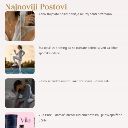
Najnoviji Postovi
Kako slojevito nositi nakit, a ne izgledati pretrpano
Šta obući za trening da se osećate dobro: saveti za izbor
sportske odeće
Zašto se budite umorni iako ste spavali osam sati
Vila Pure – domaći brend suplemenata koji je osvojio žene
u Srbiji