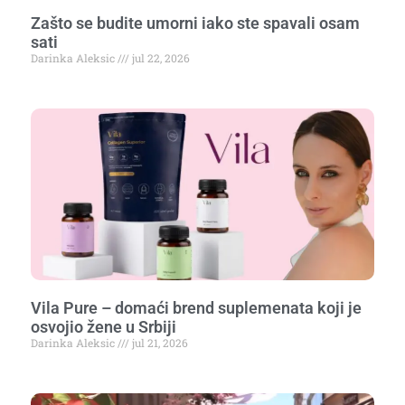
Zašto se budite umorni iako ste spavali osam
sati
Darinka Aleksic
jul 22, 2026
Vila Pure – domaći brend suplemenata koji je
osvojio žene u Srbiji
Darinka Aleksic
jul 21, 2026