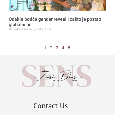
Odakle potiče gender reveal i zašto je postao
globalni hit
Darinka Aleksic
jul 9, 2026
1
2
3
4
5
Contact Us