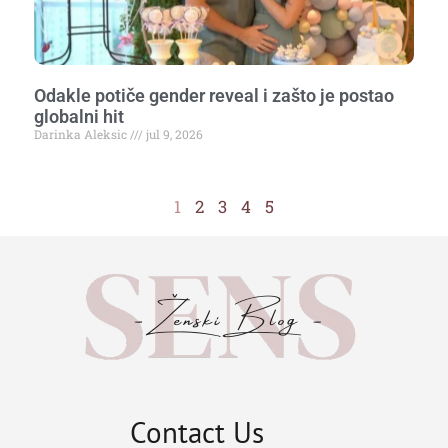
Odakle potiče gender reveal i zašto je postao
globalni hit
Darinka Aleksic
jul 9, 2026
1
2
3
4
5
Contact Us