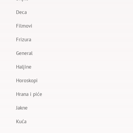
Deca
Filmovi
Frizura
General
Haljine
Horoskopi
Hrana i piće
Jakne
Kuća