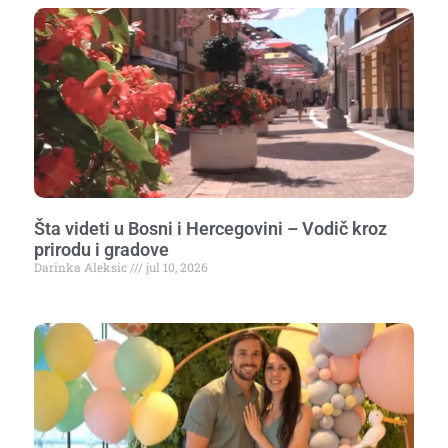
Šta videti u Bosni i Hercegovini – Vodič kroz
prirodu i gradove
Darinka Aleksic
jul 10, 2026