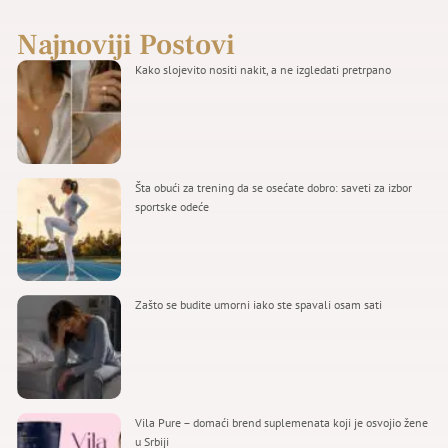
Najnoviji Postovi
Kako slojevito nositi nakit, a ne izgledati pretrpano
Šta obući za trening da se osećate dobro: saveti za izbor
sportske odeće
Zašto se budite umorni iako ste spavali osam sati
Vila Pure – domaći brend suplemenata koji je osvojio žene
u Srbiji