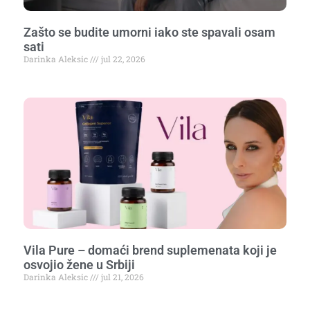
Zašto se budite umorni iako ste spavali osam
sati
Darinka Aleksic
jul 22, 2026
Vila Pure – domaći brend suplemenata koji je
osvojio žene u Srbiji
Darinka Aleksic
jul 21, 2026