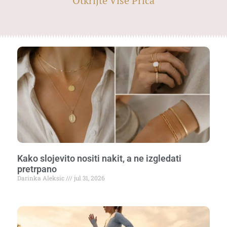
Otkrijte Više Priča
Kako slojevito nositi nakit, a ne izgledati
pretrpano
Darinka Aleksic
jul 31, 2026