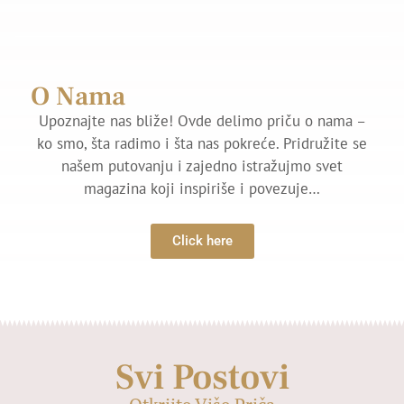
O Nama
Upoznajte nas bliže! Ovde delimo priču o nama –
ko smo, šta radimo i šta nas pokreće. Pridružite se
našem putovanju i zajedno istražujmo svet
magazina koji inspiriše i povezuje…
Click here
Svi Postovi