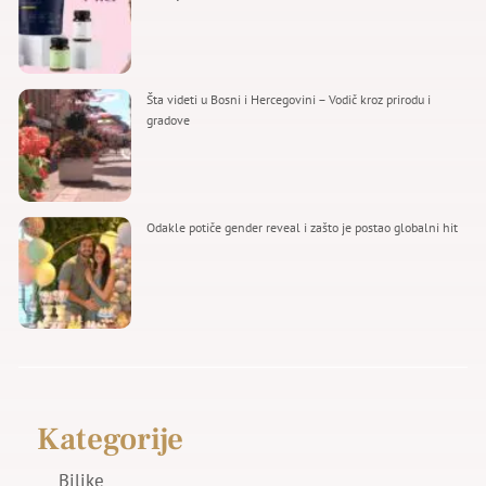
Šta videti u Bosni i Hercegovini – Vodič kroz prirodu i
gradove
Odakle potiče gender reveal i zašto je postao globalni hit
Kategorije
Biljke