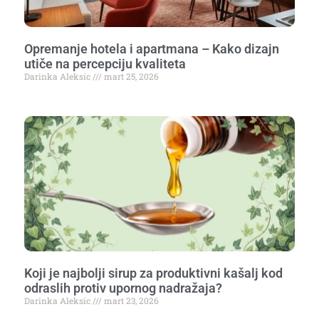
Opremanje hotela i apartmana – Kako dizajn
utiče na percepciju kvaliteta
Darinka Aleksic
mart 25, 2026
Koji je najbolji sirup za produktivni kašalj kod
odraslih protiv upornog nadražaja?
Darinka Aleksic
mart 23, 2026