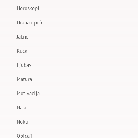
Horoskopi
Hrana i piće
Jakne
Kuća
Ljubav
Matura
Motivacija
Nakit
Nokti
Običaji