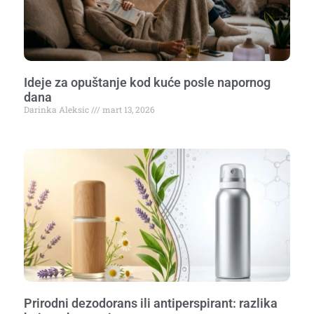
Ideje za opuštanje kod kuće posle napornog
dana
Darinka Aleksic
mart 13, 2026
Prirodni dezodorans ili antiperspirant: razlika