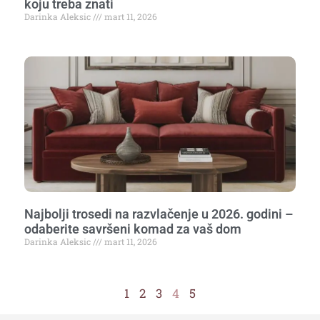
koju treba znati
Darinka Aleksic
mart 11, 2026
Najbolji trosedi na razvlačenje u 2026. godini –
odaberite savršeni komad za vaš dom
Darinka Aleksic
mart 11, 2026
1
2
3
4
5