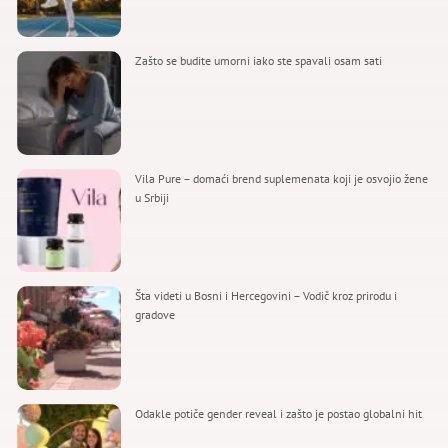
Zašto se budite umorni iako ste spavali osam sati
Vila Pure – domaći brend suplemenata koji je osvojio žene
u Srbiji
Šta videti u Bosni i Hercegovini – Vodič kroz prirodu i
gradove
Odakle potiče gender reveal i zašto je postao globalni hit