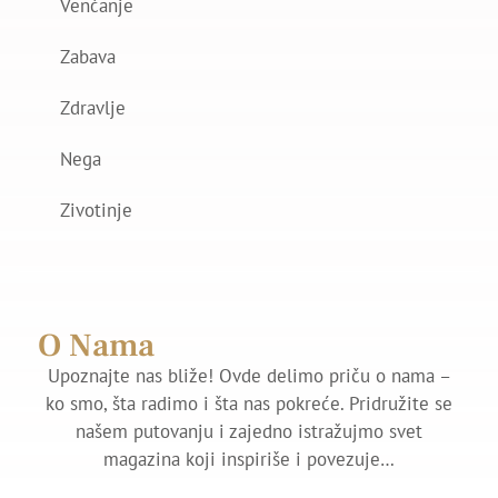
Venčanje
Zabava
Zdravlje
Nega
Zivotinje
O Nama
Upoznajte nas bliže! Ovde delimo priču o nama –
ko smo, šta radimo i šta nas pokreće. Pridružite se
našem putovanju i zajedno istražujmo svet
magazina koji inspiriše i povezuje…