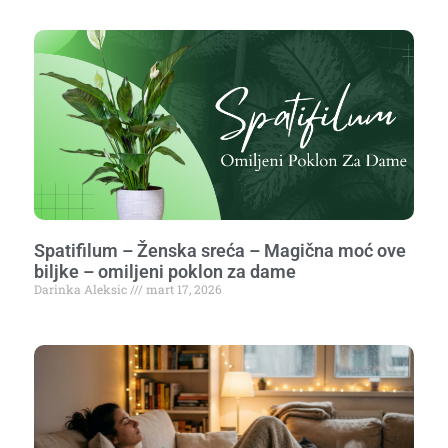
Spatifilum – Ženska sreća – Magična moć ove
biljke – omiljeni poklon za dame
Darinka Aleksic
mart 17, 2026