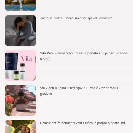
Zašto se budite umorni iako ste spavali osam sati
Vila Pure – domaći brend suplemenata koji je osvojio žene
u Srbiji
Šta videti u Bosni i Hercegovini – Vodič kroz prirodu i
gradove
Odakle potiče gender reveal i zašto je postao globalni hit