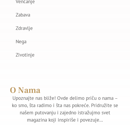
Venčanje
Zabava
Zdravlje
Nega
Zivotinje
O Nama
Upoznajte nas bliže! Ovde delimo priču o nama –
ko smo, šta radimo i šta nas pokreće. Pridružite se
našem putovanju i zajedno istražujmo svet
magazina koji inspiriše i povezuje…