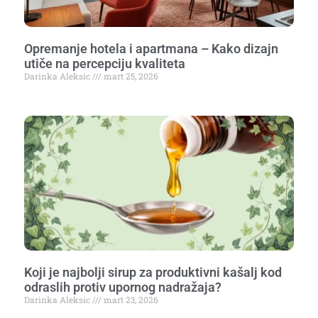
Opremanje hotela i apartmana – Kako dizajn
utiče na percepciju kvaliteta
Darinka Aleksic
mart 25, 2026
Koji je najbolji sirup za produktivni kašalj kod
odraslih protiv upornog nadražaja?
Darinka Aleksic
mart 23, 2026