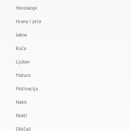
Horoskopi
Hrana i piće
Jakne
Kuća
Ljubav
Matura
Motivacija
Nakit
Nokti
Običaji