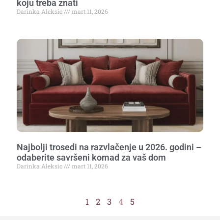
koju treba znati
Darinka Aleksic
mart 11, 2026
Najbolji trosedi na razvlačenje u 2026. godini –
odaberite savršeni komad za vaš dom
Darinka Aleksic
mart 11, 2026
1
2
3
4
5