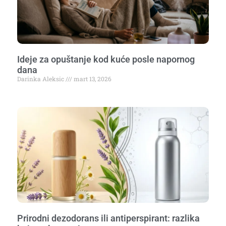
Ideje za opuštanje kod kuće posle napornog
dana
Darinka Aleksic
mart 13, 2026
Prirodni dezodorans ili antiperspirant: razlika