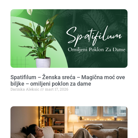
Spatifilum – Ženska sreća – Magična moć ove
biljke – omiljeni poklon za dame
Darinka Aleksic
mart 17, 2026