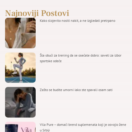
Najnoviji Postovi
Kako slojevito nositi nakit, a ne izgledati pretrpano
Šta obući za trening da se osećate dobro: saveti za izbor
sportske odeće
Zašto se budite umorni iako ste spavali osam sati
Vila Pure – domaći brend suplemenata koji je osvojio žene
u Srbiji