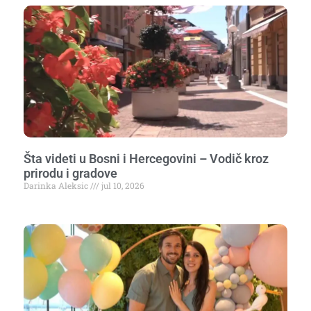
Šta videti u Bosni i Hercegovini – Vodič kroz
prirodu i gradove
Darinka Aleksic
jul 10, 2026