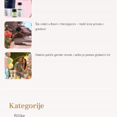
Šta videti u Bosni i Hercegovini – Vodič kroz prirodu i
gradove
Odakle potiče gender reveal i zašto je postao globalni hit
Kategorije
Biljke