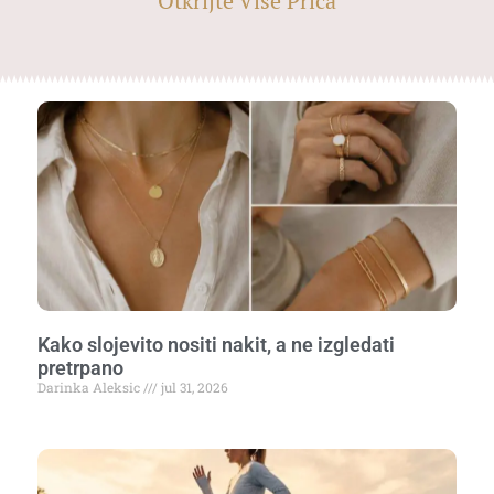
Otkrijte Više Priča
Kako slojevito nositi nakit, a ne izgledati
pretrpano
Darinka Aleksic
jul 31, 2026