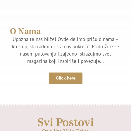
O Nama
Upoznajte nas bliže! Ovde delimo priču o nama –
ko smo, šta radimo i šta nas pokreće. Pridružite se
našem putovanju i zajedno istražujmo svet
magazina koji inspiriše i povezuje…
Click here
Svi Postovi