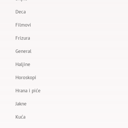
Deca
Filmovi
Frizura
General
Haljine
Horoskopi
Hrana i piće
Jakne
Kuća