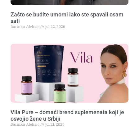
Zašto se budite umorni iako ste spavali osam
sati
Darinka Aleksic
jul 22, 2026
Vila Pure – domaći brend suplemenata koji je
osvojio žene u Srbiji
Darinka Aleksic
jul 21, 2026