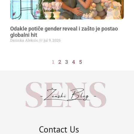
Odakle potiče gender reveal i zašto je postao
globalni hit
Darinka Aleksic
jul 9, 2026
1
2
3
4
5
Contact Us