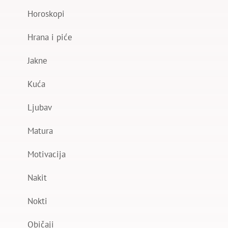
Horoskopi
Hrana i piće
Jakne
Kuća
Ljubav
Matura
Motivacija
Nakit
Nokti
Običaji