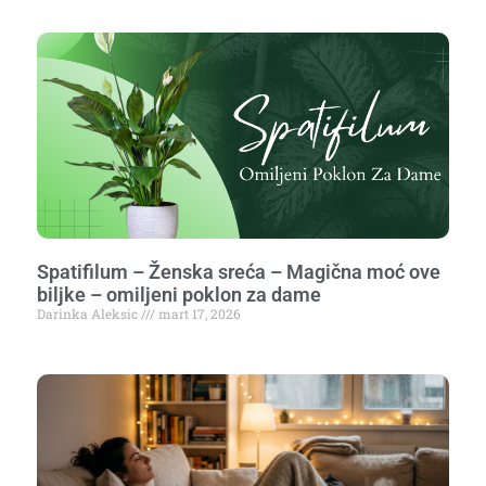
Spatifilum – Ženska sreća – Magična moć ove
biljke – omiljeni poklon za dame
Darinka Aleksic
mart 17, 2026