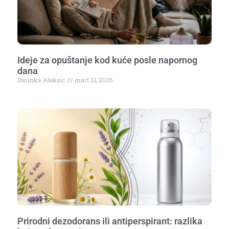
Ideje za opuštanje kod kuće posle napornog
dana
Darinka Aleksic
mart 13, 2026
Prirodni dezodorans ili antiperspirant: razlika