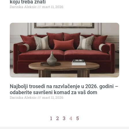
koju treba znati
Darinka Aleksic
mart 11, 2026
Najbolji trosedi na razvlačenje u 2026. godini –
odaberite savršeni komad za vaš dom
Darinka Aleksic
mart 11, 2026
1
2
3
4
5