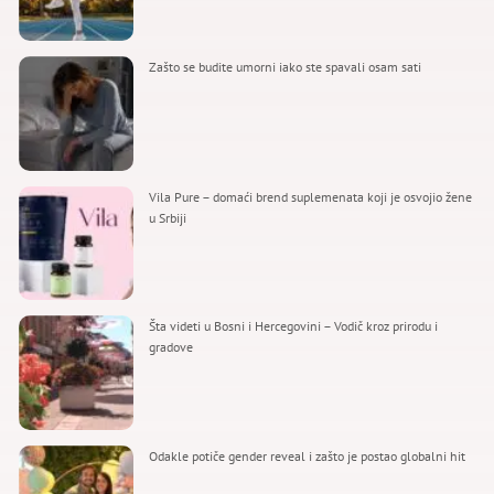
Zašto se budite umorni iako ste spavali osam sati
Vila Pure – domaći brend suplemenata koji je osvojio žene
u Srbiji
Šta videti u Bosni i Hercegovini – Vodič kroz prirodu i
gradove
Odakle potiče gender reveal i zašto je postao globalni hit