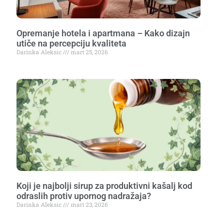
Opremanje hotela i apartmana – Kako dizajn
utiče na percepciju kvaliteta
Darinka Aleksic
mart 25, 2026
Koji je najbolji sirup za produktivni kašalj kod
odraslih protiv upornog nadražaja?
Darinka Aleksic
mart 23, 2026