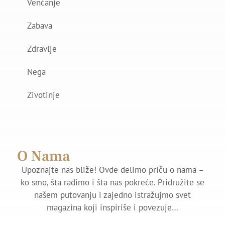
Venčanje
Zabava
Zdravlje
Nega
Zivotinje
O Nama
Upoznajte nas bliže! Ovde delimo priču o nama –
ko smo, šta radimo i šta nas pokreće. Pridružite se
našem putovanju i zajedno istražujmo svet
magazina koji inspiriše i povezuje…