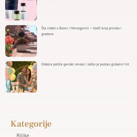
Šta videti u Bosni i Hercegovini – Vodič kroz prirodu i
gradove
Odakle potiče gender reveal i zašto je postao globalni hit
Kategorije
Biljke