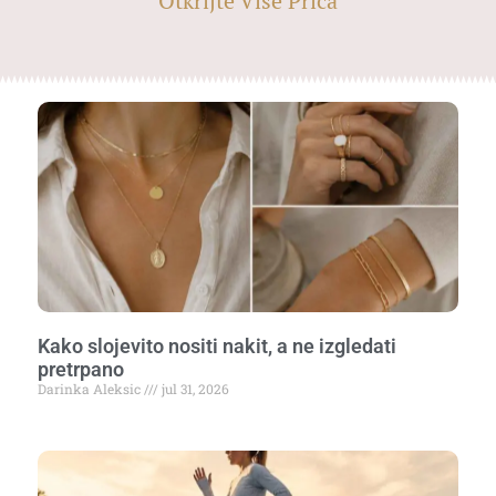
Otkrijte Više Priča
Kako slojevito nositi nakit, a ne izgledati
pretrpano
Darinka Aleksic
jul 31, 2026