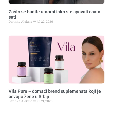
Zašto se budite umorni iako ste spavali osam
sati
Darinka Aleksic
jul 22, 2026
Vila Pure – domaći brend suplemenata koji je
osvojio žene u Srbiji
Darinka Aleksic
jul 21, 2026