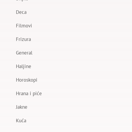
Deca
Filmovi
Frizura
General
Haljine
Horoskopi
Hrana i piće
Jakne
Kuća