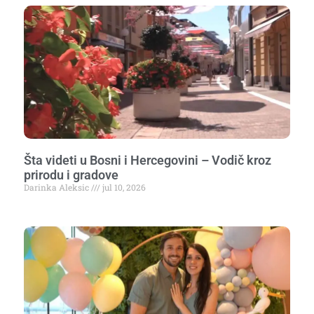
Šta videti u Bosni i Hercegovini – Vodič kroz
prirodu i gradove
Darinka Aleksic
jul 10, 2026