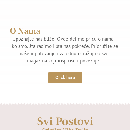
O Nama
Upoznajte nas bliže! Ovde delimo priču o nama –
ko smo, šta radimo i šta nas pokreće. Pridružite se
našem putovanju i zajedno istražujmo svet
magazina koji inspiriše i povezuje…
Click here
Svi Postovi