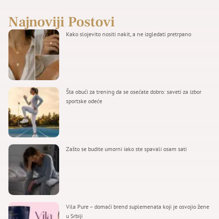
Najnoviji Postovi
Kako slojevito nositi nakit, a ne izgledati pretrpano
Šta obući za trening da se osećate dobro: saveti za izbor
sportske odeće
Zašto se budite umorni iako ste spavali osam sati
Vila Pure – domaći brend suplemenata koji je osvojio žene
u Srbiji