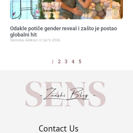
Odakle potiče gender reveal i zašto je postao
globalni hit
Darinka Aleksic
jul 9, 2026
1
2
3
4
5
Contact Us