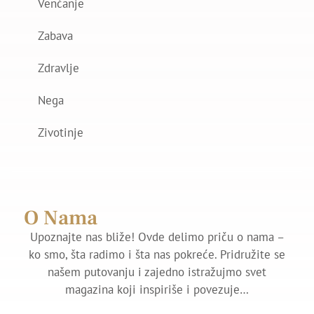
Venčanje
Zabava
Zdravlje
Nega
Zivotinje
O Nama
Upoznajte nas bliže! Ovde delimo priču o nama –
ko smo, šta radimo i šta nas pokreće. Pridružite se
našem putovanju i zajedno istražujmo svet
magazina koji inspiriše i povezuje…