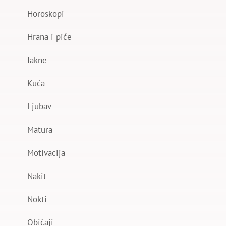
Horoskopi
Hrana i piće
Jakne
Kuća
Ljubav
Matura
Motivacija
Nakit
Nokti
Običaji