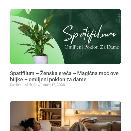
Spatifilum – Ženska sreća – Magična moć ove
biljke – omiljeni poklon za dame
Darinka Aleksic
mart 17, 2026