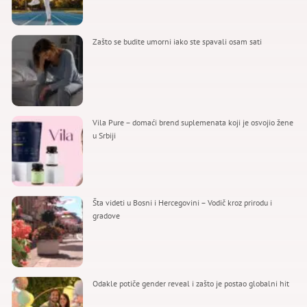
Zašto se budite umorni iako ste spavali osam sati
Vila Pure – domaći brend suplemenata koji je osvojio žene
u Srbiji
Šta videti u Bosni i Hercegovini – Vodič kroz prirodu i
gradove
Odakle potiče gender reveal i zašto je postao globalni hit