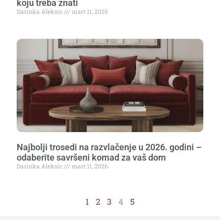
koju treba znati
Darinka Aleksic
mart 11, 2026
Najbolji trosedi na razvlačenje u 2026. godini –
odaberite savršeni komad za vaš dom
Darinka Aleksic
mart 11, 2026
1
2
3
4
5