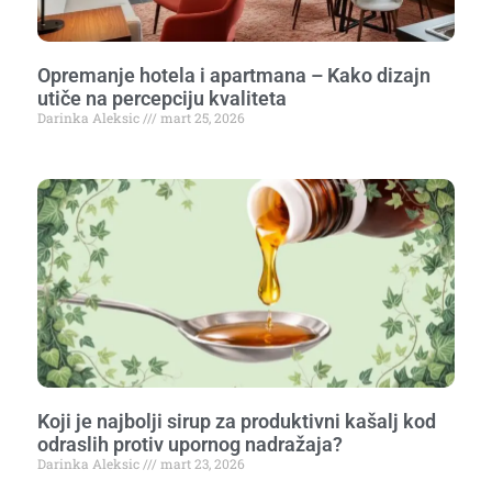
Opremanje hotela i apartmana – Kako dizajn
utiče na percepciju kvaliteta
Darinka Aleksic
mart 25, 2026
Koji je najbolji sirup za produktivni kašalj kod
odraslih protiv upornog nadražaja?
Darinka Aleksic
mart 23, 2026