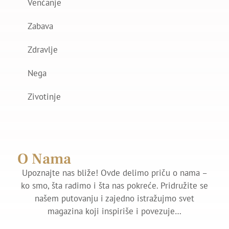
Venčanje
Zabava
Zdravlje
Nega
Zivotinje
O Nama
Upoznajte nas bliže! Ovde delimo priču o nama –
ko smo, šta radimo i šta nas pokreće. Pridružite se
našem putovanju i zajedno istražujmo svet
magazina koji inspiriše i povezuje…