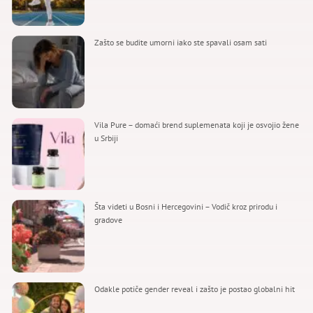
Zašto se budite umorni iako ste spavali osam sati
Vila Pure – domaći brend suplemenata koji je osvojio žene
u Srbiji
Šta videti u Bosni i Hercegovini – Vodič kroz prirodu i
gradove
Odakle potiče gender reveal i zašto je postao globalni hit