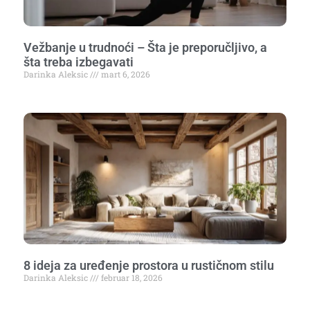
Vežbanje u trudnoći – Šta je preporučljivo, a
šta treba izbegavati
Darinka Aleksic
mart 6, 2026
8 ideja za uređenje prostora u rustičnom stilu
Darinka Aleksic
februar 18, 2026