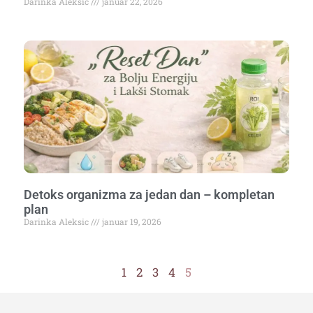
Darinka Aleksic
januar 22, 2026
Detoks organizma za jedan dan – kompletan
plan
Darinka Aleksic
januar 19, 2026
1
2
3
4
5