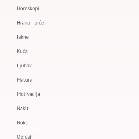
Horoskopi
Hrana i piće
Jakne
Kuća
Ljubav
Matura
Motivacija
Nakit
Nokti
Običaji