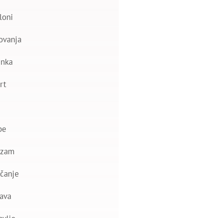
loni
ovanja
nka
rt
be
izam
čanje
ava