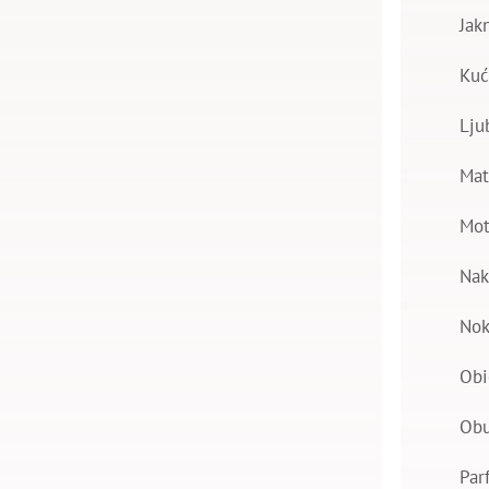
Jak
Kuć
Lju
Mat
Mot
Nak
Nok
Obi
Ob
Par