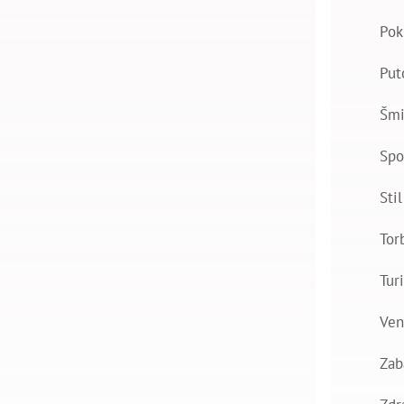
Pok
Put
Šmi
Spo
Stil
Tor
Tur
Ven
Zab