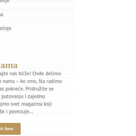
avlje
ga
otinje
Nama
jte nas bliže! Ovde delimo
o nama – ko smo, šta radimo
nas pokreće. Pridružite se
putovanju i zajedno
ujmo svet magazina koji
iše i povezuje…
ck here