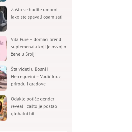
Zašto se budite umorni
iako ste spavali osam sati
Vila Pure – domaći brend
suplemenata koji je osvojio
žene u Srbiji
Šta videti u Bosni i
Hercegovini – Vodič kroz
prirodu i gradove
Odakle potiče gender
reveal i zašto je postao
globalni hit