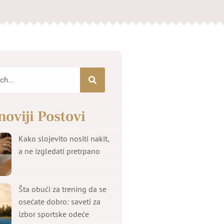
noviji Postovi
Kako slojevito nositi nakit,
a ne izgledati pretrpano
Šta obući za trening da se
osećate dobro: saveti za
izbor sportske odeće