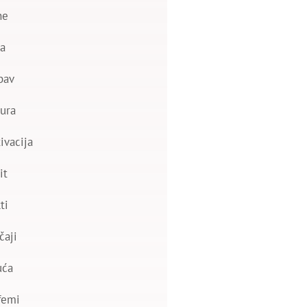
ne
a
bav
ura
ivacija
it
ti
čaji
uća
femi