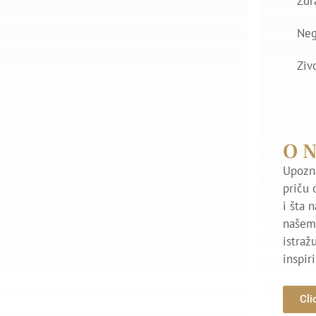
Zdr
Ne
Ziv
O 
Upozna
priču 
i šta 
našem 
istraž
inspir
Cli