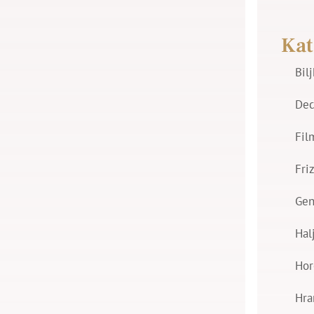
Kat
Bil
Dec
Fil
Fri
Gen
Hal
Hor
Hra