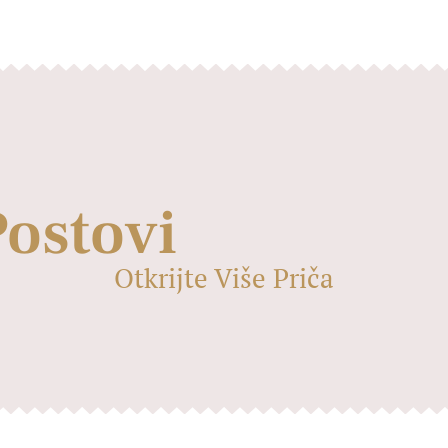
Postovi
Otkrijte Više Priča