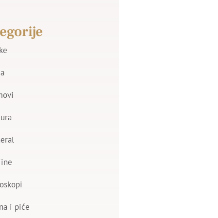
egorije
jke
a
movi
zura
eral
jine
oskopi
na i piće